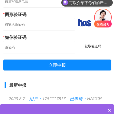
可以介绍下你们的产品么？
2026
.
8
.
7
用户：
141****1840
已申请：
图形验证码
ISO45001职业健康安全管理体系认证
2026
.
8
.
7
用户：
187****1952
已申请：
短信验证码
ISO14001环境管理体系认证
获取验证码
2026
.
8
.
7
用户：
145****4033
已申请：
AAA系列
资质认证
立即申报
2026
.
8
.
7
用户：
153****9314
已申请：
IATF16949汽车质量管理体系认证
最新申报
2026
.
8
.
7
用户：
178****7817
已申请：
HACCP
危害分析控制点体系认证
×