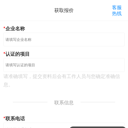
客服
获取报价
2026
.
8
.
7
用户：
141****1439
已申请：
热线
GB/T31950企业诚信管理体系认证
企业名称
2026
.
8
.
7
用户：
153****8363
已申请：
售后服务
体系认证
认证的项目
2026
.
8
.
7
用户：
170****7358
已申请：
ISO14001环境管理体系认证
请准确填写，提交资料后会有工作人员与您确定准确信
息。
2026
.
8
.
7
用户：
141****1560
已申请：
GB/T31950企业诚信管理体系认证
联系信息
2026
.
8
.
7
用户：
187****7092
已申请：
联系电话
ISO20000信息技术服务