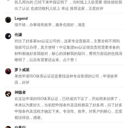
前几周办的 已经下来申报证明了 ，当时线上入驻需要 很快就给我
出了认证 也成功顺利入驻上 幸运 推荐这家，五星好评
Legend
很不错，办事很有效率，服务也很好，满意
伦谦
对比了好多家iso认证公司的，这家专业度最高，主要全程不用到
场就可以办理，真方便呀！中证集团iso认证很负责把需要准备的
材料都做好发我核对，耐心的讲解我的疑问，费用方面说的也很清
晰明了，以后有需要还会来。点个赞！
萝卜咸菜
果然申请ISO体系认证还是要找这种专业靠谱的公司，申请效率
高，好评
神隐者
在这边申请的ISO体系认证，已经成功下证了，开始用来挂牌了，
本来以为要好久，当初想申报条件及流程都花了好多周，问了好多
申报条件及流程才确定下来。专业性、效率、对客户的耐心、态度
都没得说，感谢。
白夜行