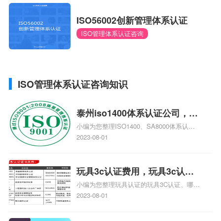
ISO56002创新管理体系认证
ISO管理体系认证咨询
ISO管理体系认证咨询知识
泰州iso1400体系认证公司，泰
小编为您整理ISO1400、SA8000体系认
州iso1400体系认证
证、ISO1400、SA8000是什么体系认证、
2023-08-01
泰州做ISO9000认证，哪个认证公司最专
业、iso1400体系基础知识去哪里找、在泰
州做ISO9000认证哪家咨询公司最好相关iso
玩具3c认证费用，玩具3c认证
体系认证知识，详情可查看下方正文！
小编为您整理玩具认证的玩具3C认证、哪些
流程费用
玩具3c认证玩具3c认证标准、奥特曼玩具3c
2023-08-01
认证、玩具CE认证的费用玩具CE认证需要
的文件、童心玩具3C认证了吗相关iso体系