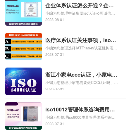
认证知识，详情可查看下方正文！
企业体系认证怎么开通？企业
小编为您整理中证集团iso认证公司诚信通
家认证怎么开通？
怎么开通、中证集团网怎么开通中证集团
2023-08-01
iso认证公司、企业体系认证怎么办理、企
业怎么选择体系认证机构、企业做iso体系
三体系怎么认证最快相关iso体系认证知
医疗体系认证关注事项，iso体
识，详情可查看下方正文！
小编为您整理选择IATF16949认证机构需要
系关注重点
重点关注哪些事项、ISO13485医疗体系认
2023-07-31
证做一个多少钱、ISO9001体系认证周期多
久，要注意的事项、ISO13485是医疗体系
行业的认证、质量管理体系以什么为关注焦
浙江小家电ccc认证，小家电
点关注输出关注绩效相关iso体系认证知
小编为您整理小家电需要做CCC认证吗、小
ccc认证
识，详情可查看下方正文！
家电ccc认证有没有要求电源线阻燃、小家
2023-07-31
电可以不提供CCC认证吗、浙江甬兴ccc认
证是什么、浙江上虞专用风机是否通过ccc
认证相关iso体系认证知识，详情可查看下
iso10012管理体系咨询费用，
方正文！
小编为您整理iso9000质量管理体系咨询费
安徽iso10012管理体系咨询费
用多少、ISO10012测量管理体系认证怎么
2023-07-31
用
认证、测绘企业ISO10012测量管理体系程