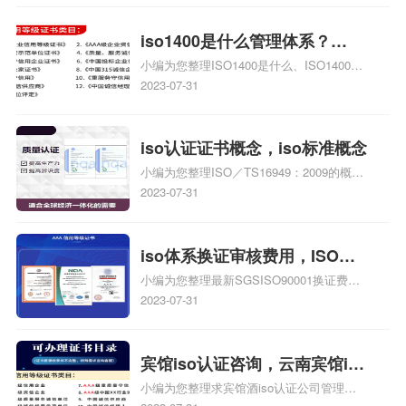
序文件汇编、盐城iso10012测量管理体系找
哪家好、盐城iso10012测量管理体系认证哪
iso1400是什么管理体系？
家好相关iso体系认证知识，详情可查看下
小编为您整理ISO1400是什么、ISO1400、
iso1400管理体系是什么？
方正文！
SA8000是什么体系认证、ISO9001，
2023-07-31
ISO9000nbsp;，ISO1400质量管理体系的
具体内容是什么、iso1400的概念是什么
啊、Iso1400环境管理体系的定义相关iso体
iso认证证书概念，iso标准概念
系认证知识，详情可查看下方正文！
小编为您整理ISO／TS16949：2009的概
念、质量体系认证证书与质量管理体系认证
2023-07-31
证书是同一个概念吗、珠海八英里概念iso
认证有限公司怎么样、深圳市元创概念iso
认证有限公司怎么样、武汉合众概念iso认
iso体系换证审核费用，ISO换
证咨询有限公司怎么样相关iso体系认证知
小编为您整理最新SGSISO90001换证费用
证审核
识，详情可查看下方正文！
多少，跟踪审核费用多少、ISO换证审核要
2023-07-31
花多少钱、ISO9001换证审核的问题、
ISO/TS16949换证需要多少费用、ISO9001
换证审核的问题相关iso体系认证知识，详
宾馆iso认证咨询，云南宾馆iso
情可查看下方正文！
小编为您整理求宾馆酒iso认证公司管理咨
认证咨询