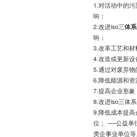
1.对活动中的
响；
2.改进iso三
体系
响；
3.改革工艺和
4.改造或更新
5.通过对废弃
6.降低能源和
7.提高企业形象
8.改进iso三
9.降低成本提高
位； ──公益
类企事业单位等。