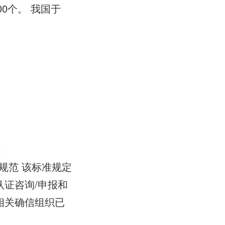
100个。 我国于
：
南规范 该标准规定
证咨询/申报和
相关确信组织已