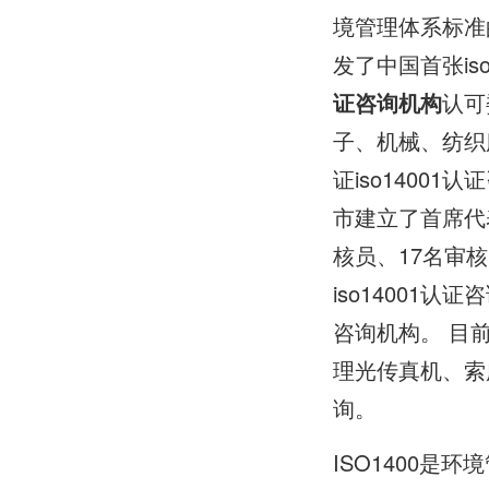
境管理体系标准的
发了中国首张iso
证咨询机构
认可
子、机械、纺织服
证iso1400
市建立了首席代
核员、17名审
iso14001
咨询机构。 目前
理光传真机、索广
询。
ISO1400