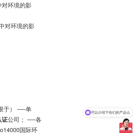
少对环境的影
用中对环境的影
限于） ──单
可以介绍下你们的产品么
认证
公司； ──各
你们是怎么收费的呢
14000国际环