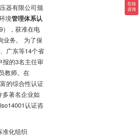
变压器有限公司颁
国环境
管理体系认
9），获准在电
询业务。 为了保
、广东等14个省
申报的3名主任审
审员教师。在
源丰富的综合性认证
区许多著名企业如
o14001认证咨
标准化组织