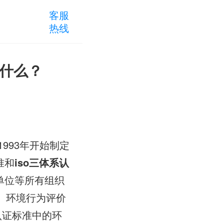
客服
热线
是什么？
1993年开始制定
准和
iso三体系认
单位等所有组织
S）环境行为评价
认证标准中的环