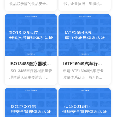
包含一系列因素的管理体
方式来表达。其实这一次
食品联步骤的食品安全危
书，企业执照，组织机构
系，其中包含职责信息，
的认证会通过4个完全不一
害可以有效得到控制和确
代码证是否齐全，这一点
沟通应急准备组织结构以
样的方面来有效介绍准备
认。其中会包含食品中上
非常的重要，因为会形成
及响应要素等等，能够持
的阶段，事实上这4个部分
游以及食品中下游之间的
受控的文件，并且进入到
续性改进职业的健康安
的内容大部分都是认证过
沟通。作为有效的食品安
运行改进的阶段。体系的
全。
程中所不可以缺少的，但
全体系，是有效建立架构
阶段就能够自行的完成，
是因为组织的架构和管理
化的管理体系，具有着运
也可以找到一些专业的机
的基础有所区别，所以可
作以及改进的效果。同时
构去协助。体系的文件，
能也会存在一定的差异
还能够有效达到危害控制
其中也会包含三大体系的
性。
的作用，在目前的食品行
手册，其中会包含各种操
ISO13485医疗器械质量管理体系认证
IATF16949汽车行业质量体系认证
业早已得到广泛的认可，
作指南，记录文件，还有
ISO13485医疗器械质量管
申请IATF16949汽车行业
可以有效用来确定所选择
规章制度，尽量要选择一
理体系认证主要适合于目
质量体系认证，就可以有
的策略，能够有效通过前
些专业的机构。
前的医疗器械开发生产安
效获得质量保证的标志，
期要求来进行联合的控
装以及相应的服务设计，
能够有效帮助企业第一时
制。
在目前的标准定义中，无
间获得顾客的信任，最终
论是单独性的使用又或者
就可以拥有着比较广阔的
是组合使用，都必须要符
市场空间。当企业在市场
合相应的条件。主要适合
上拥有更好的发展空间