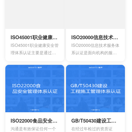
工艺的流程图以及工作原
到环境指标，有效实现环
理图。申请认证产品的一
境的方针，同时也可以给
些基础信息，比如质量报
予支持。环境管理体系所
告，用途信息，产量信
涉及到的要素包含计划，
息，还有技术信息等等。
活动组织，机构，程序以
ISO45001职业健康安全管理体系认证
ISO20000信息技术服务体系认证
产品标准清单，还有产品
及职责等等，会分成4个部
ISO45001职业健康安全管
ISO20000信息技术服务体
标准清单的法律法规。
分以及十七大要素。
理体系认证主要是通过专
系认证是面向机构的服务
业性的评估以及符合相应
管理标准，主要的目的是
法规的鉴定，能够有效寻
为了有效提供建立实施监
找出在目前产品，活动工
控以及改进的服务管理体
作环境里面的危险源。针
系模型。这是当前在金融
对一些不容许出现的风险
机构，高科技产业，还有
或者是危险，来有效制定
电信机构不可以缺少的一
合适的控制计划执行控制
个重要机制。这也让所有
的计划，定期检查评估职
的it管理者会拥有着参考的
业安全的计划或者是规
框架，能够达到管理it服务
ISO22000食品安全管理体系认证
GB/T50430建设工程施工管理体系认证
定。另外还需要有效创建
的效果，可以通过认证的
沟通是有效保证任何一个
在经过年检过的资质证