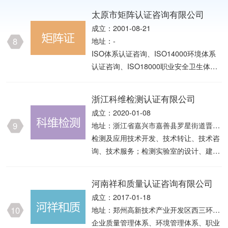
咨询服务；产品安全认证咨询。
法须经批准的项目外，凭营业执照依法自
太原市矩阵认证咨询有限公司
主开展经营活动）。
成立：2001-08-21
8
地址：-
ISO体系认证咨询、ISO14000环境体系
认证咨询、ISO18000职业安全卫生体系
认证咨询(不含实际认证，只准咨询)。(以
上经营项目需国家专项审批的除外)＊＊
浙江科维检测认证有限公司
＊
成立：2020-01-08
9
地址：浙江省嘉兴市嘉善县罗星街道晋阳
东路568号科创中心5号楼1层 (住所申报)
检测及应用技术开发、技术转让、技术咨
询、技术服务；检测实验室的设计、建设
及技术服务、技术咨询；检测设备及技术
方法的研究和开发；质量检测服务；计量
河南祥和质量认证咨询有限公司
校准服务；认证服务；企业认证咨询。
成立：2017-01-18
（依法须经批准的项目，经相关部门批准
10
地址：郑州高新技术产业开发区西三环路
后方可开展经营活动）
279号14幢11层44号
企业质量管理体系、环境管理体系、职业