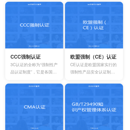
系,用来使食品安全危害风
购、人力资源管理以及集
险降低到较小或可接受的
成产品和过程开发方面的
水平,预测和防止在食品生
多个能力成熟度模型。虽
产过程中出现影响食品安
然这些模型在许多组织都
全的危害,防患于未然,降低
得到了良好的应用，但对
产品损耗。
于一些大型软件企业来
说，可能会出现需要同时
采用多种模型来改进自己
CCC强制认证
欧盟强制（CE）认证
多方面过程能力的情况。
3C认证的全称为“强制性产
CE认证是欧盟国家实行的
这时他们就会发现存在一
品认证制度”，它是各国**
强制性产品安全认证制
些问题
为保护消费者人身安全和
度，目的是为了保障欧盟
安全、加强产品质量管
国家人民的生命财产安
理、依照法律法规实施的
全，所以一般针对的都是
一种产品合格评定制度。
老百姓日常接触的到的具
所谓3C认证，就是中国强
有一定危险性的产品，比
制性产品认证制度，英文
如大部分带电的产品都有
名称China Compulsory
触电危险，所以都要做CE
Certification，英文缩写
认证。