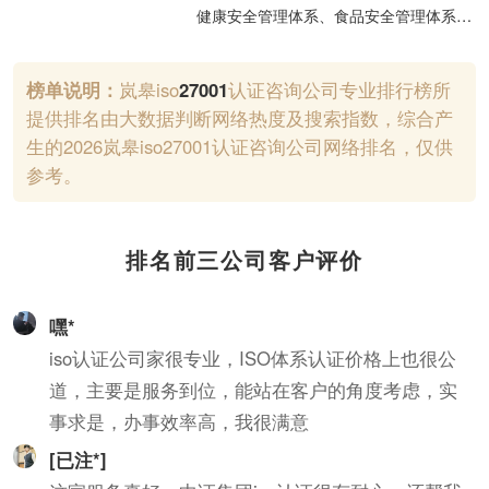
健康安全管理体系、食品安全管理体系、
汽车行业管理体系、医疗器械行业管理体
系的认证咨询及产品的认证咨询；信息技
榜单说明：
岚皋iso
27001
认证咨询公司专业排行榜所
术服务管理体系、信息安全管理体系、能
提供排名由大数据判断网络热度及搜索指数，综合产
源管理体系认证咨询；有机产品认证咨
生的2026岚皋iso27001认证咨询公司网络排名，仅供
询；计算机软件开发、技术转让及技术服
参考。
务；企业管理咨询；商标、专利代理服
务。
排名前三公司客户评价
嘿*
iso认证公司家很专业，ISO体系认证价格上也很公
道，主要是服务到位，能站在客户的角度考虑，实
事求是，办事效率高，我很满意
[已注*]