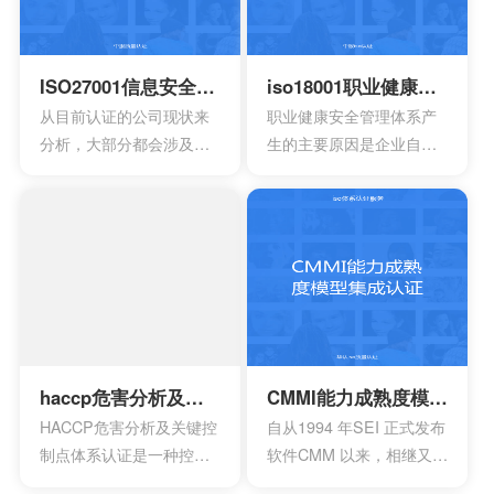
于疾病的诊断，疾病的预
时，就能够拥有更好的发
防，疾病的监护。损伤的
展效果，这也是不容错过
诊断，损伤的监护或者损
的。
ISO27001信息安全管理体系认证
iso18001职业健康安全管理体系认证
伤的治疗，同样也是解剖
从目前认证的公司现状来
职业健康安全管理体系产
生理过程的研究以及调
分析，大部分都会涉及到
生的主要原因是企业自身
整。
保险，电信数据处理中
发展的要求。随着企业规
心，以及银行等行业。在
模扩大和生产集约化程度
颁发信息安全管理体系
的提高，对企业的质量管
时，机构必须要获得国家
理和经营模式提出了更高
的认可，如此才具有审核
的要求。企业必须采用现
证书颁发证书的权利。
代化的管理模式，使包括
安全生产管理在内的所有
生产经营活动科学化、规
范化和法制化。
haccp危害分析及关键控制点体系认证
CMMI能力成熟度模型集成认证
HACCP危害分析及关键控
自从1994 年SEI 正式发布
制点体系认证是一种控制
软件CMM 以来，相继又开
食品安全危害的预防性体
发出了系统工程、软件采