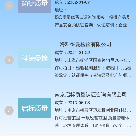
成立：2002-01-07
的项目，经相关部门批准后方可开展经营
5
地址：-
活动）
ISO质量体系认证咨询服务；提供产品及
产品安全的认证咨询；认证培训；企业管
理咨询；新产品开发、咨询、技术服
务。;;
上海科徕曼检验有限公司
成立：2021-01-22
6
地址：上海市杨浦区国泰路11号704-10
室
许可项目：检验检测服务；进出口商品检
验鉴定；认证服务（依法须经批准的项
目，经相关部门批准后方可开展经营活
动，具体经营项目以相关部门批准文件或
南京启标质量认证咨询有限公司
许可证件为准）一般项目：计量服务；社
成立：2013-06-03
会经济咨询服务（金融信息服务除外）；
7
地址：南京市栖霞区迈皋桥创业园科技研
认证咨询；标准化服务；普通货物仓储服
发基地寅春路18号-A662
许可经营范围:一般经营范围:质量管理体
务（不含危险化学品等需许可审批的项
系、环境管理体系、职业健康与安全、汽
目）；装卸搬运；国际货物运输代理；运
车质量管理体系、社会责任管理体系认证
输货物打包服务；供应链管理服务（除依