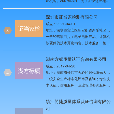
证机构。2007年3月，为了加快适应地方
中国检验认证市场对外开放新形势，原国
家质检总局将原中国质量认证中心
深圳市证当家检测有限公司
（CQC）与原中国检验认证集团
成立：2021-04-21
（CCIC）等机构进行重组改革，以做优
3
地址：深圳市宝安区新安街道新乐社区38
做强CQC和CCIC两个品牌 。
区龙井一路华创达前海创客科技创新基地
一般经营项目是：电子电器产品、计算机
A、B栋A209
软硬件的技术开发销售、技术服务、检测
与认证；企业体系管理咨询；高薪技术咨
询、国内贸易、货物及技术进出口。电子
湖南方标质量认证咨询有限公司
电器产品的认证与检测、投资兴办实业
成立：2017-04-28
（具体项目另行申报）、货物及技术进出
4
地址：湖南省长沙市天心区时代阳光大道
口（以上均不含限制项目）。（同意登记
西兴汝金城5号楼3单元1206房
二级安全生产标准化评审及咨询；专业技
机关调整规范经营范围表述，以登记机关
术认证；信用服务；企业管理咨询服务；
登记为准），许可经营项目是：电子电器
管理体系认证；标准及标准化咨询；农业
产品的认证与检测
技术推广服务；科技中介服务；科技信息
镇江简捷质量体系认证咨询有限公
咨询服务；科技项目代理服务；培训活动
司
的组织；风险管理培训。（依法须经批准