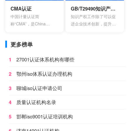
CCC。
CMA认证
GB/T29490知识产权管理体系认证
中国计量认证简
知识产权工作除了可以促
称“CMA”，是China
进企业技术创新，提升企
Inspection Body
业核心竞争力，改善企业
andLaboratory
市场竞争地位外，一些中
更多榜单
Mandatory Approval的英
央部位和地方政府出台的
文缩写。是根据中华人民
政策文件中，已经将企业
1
27001认证体系机构有哪些
共和国计量法的规定，由
知识产权管理规范认证情
省级以上人民政府计量行
况作为科技项目立项，以
2
鄂州iso体系认证办理机构
政部门对检测机构的检测
及高新技术企业、知识产
能力及可靠性进行的一种
权示范企业认定的重要参
3
聊城iso认证申请公司
全面的认证及评价。这种
考条件，及早通过贯标认
认证对象是所有对社会出
证，将有利于企业享受有
4
质量认证机构名录
具公正数据的产品质量监
关的国家政策，加快企业
督检验机构及其它各类实
发展。
5
邯郸iso9001认证培训机构
验室；如各种产品质量监
督检验站、环境检测站、
6
济南14001认证机构