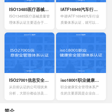
还能够有效达到危害控制
其中也会包含三大体系的
性。
的作用，在目前的食品行
手册，其中会包含各种操
ISO13485医疗器械质量管理体系认证
IATF16949汽车行业质量体系认证
业早已得到广泛的认可，
作指南，记录文件，还有
ISO13485医疗器械质量管
申请IATF16949汽车行业
可以有效用来确定所选择
规章制度，尽量要选择一
理体系认证主要适合于目
质量体系认证，就可以有
的策略，能够有效通过前
些专业的机构。
前的医疗器械开发生产安
效获得质量保证的标志，
期要求来进行联合的控
装以及相应的服务设计，
能够有效帮助企业第一时
制。
在目前的标准定义中，无
间获得顾客的信任，最终
论是单独性的使用又或者
就可以拥有着比较广阔的
是组合使用，都必须要符
市场空间。当企业在市场
合相应的条件。主要适合
上拥有更好的发展空间
于疾病的诊断，疾病的预
时，就能够拥有更好的发
防，疾病的监护。损伤的
展效果，这也是不容错过
诊断，损伤的监护或者损
的。
ISO27001信息安全管理体系认证
iso18001职业健康安全管理体系认证
伤的治疗，同样也是解剖
从目前认证的公司现状来
职业健康安全管理体系产
生理过程的研究以及调
分析，大部分都会涉及到
生的主要原因是企业自身
整。
保险，电信数据处理中
发展的要求。随着企业规
心，以及银行等行业。在
模扩大和生产集约化程度
简介
颁发信息安全管理体系
的提高，对企业的质量管