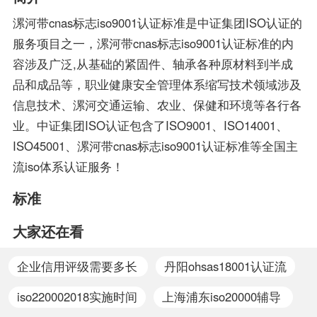
时，机构必须要获得国家
理和经营模式提出了更高
漯河带cnas标志iso9001认证标准是中证集团ISO认证的
的认可，如此才具有审核
的要求。企业必须采用现
服务项目之一，漯河带cnas标志iso9001认证标准的内
证书颁发证书的权利。
代化的管理模式，使包括
容涉及广泛,从基础的紧固件、轴承各种原材料到半成
安全生产管理在内的所有
品和成品等，职业健康安全管理体系缩写技术领域涉及
生产经营活动科学化、规
信息技术、漯河交通运输、农业、保健和环境等各行各
范化和法制化。
业。中证集团ISO认证包含了ISO9001、ISO14001、
ISO45001、漯河带cnas标志iso9001认证标准等全国主
流iso体系认证服务！
标准
大家还在看
企业信用评级需要多长
丹阳ohsas18001认证流
时间
程
iso220002018实施时间
上海浦东iso20000辅导