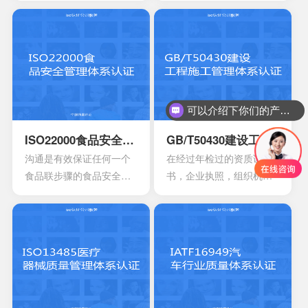
法规的鉴定，能够有效寻
为了有效提供建立实施监
找出在目前产品，活动工
控以及改进的服务管理体
作环境里面的危险源。针
系模型。这是当前在金融
对一些不容许出现的风险
机构，高科技产业，还有
或者是危险，来有效制定
电信机构不可以缺少的一
合适的控制计划执行控制
个重要机制。这也让所有
可以介绍下你们的产品么？
的计划，定期检查评估职
的it管理者会拥有着参考的
业安全的计划或者是规
框架，能够达到管理it服务
ISO22000食品安全管理体系认证
GB/T50430建设工程施工管理体系认证
定。另外还需要有效创建
的效果，可以通过认证的
沟通是有效保证任何一个
在经过年检过的资质证
包含一系列因素的管理体
方式来表达。其实这一次
食品联步骤的食品安全危
书，企业执照，组织机构
系，其中包含职责信息，
的认证会通过4个完全不一
害可以有效得到控制和确
代码证是否齐全，这一点
沟通应急准备组织结构以
样的方面来有效介绍准备
认。其中会包含食品中上
非常的重要，因为会形成
及响应要素等等，能够持
的阶段，事实上这4个部分
游以及食品中下游之间的
受控的文件，并且进入到
续性改进职业的健康安
的内容大部分都是认证过
沟通。作为有效的食品安
运行改进的阶段。体系的
全。
程中所不可以缺少的，但
全体系，是有效建立架构
阶段就能够自行的完成，
是因为组织的架构和管理
化的管理体系，具有着运
也可以找到一些专业的机
的基础有所区别，所以可
作以及改进的效果。同时
构去协助。体系的文件，
能也会存在一定的差异