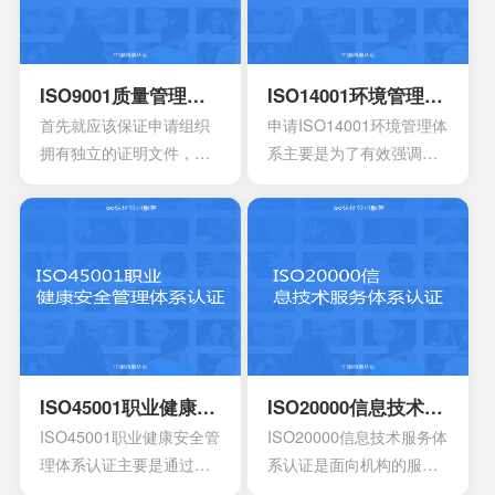
ISO9001质量管理体系认证
ISO14001环境管理体系认证
首先就应该保证申请组织
申请ISO14001环境管理体
拥有独立的证明文件，其
系主要是为了有效强调持
中包含组织机构代码证或
续性的改进，要求组织创
者是已经年检的营业执
建明确的职责，运作规范
照。另外还有许可证以及
化的管理体系。通过合理
资质证书的复印件。生产
并且有效的方案，能够达
工艺的流程图以及工作原
到环境指标，有效实现环
理图。申请认证产品的一
境的方针，同时也可以给
些基础信息，比如质量报
予支持。环境管理体系所
告，用途信息，产量信
涉及到的要素包含计划，
息，还有技术信息等等。
活动组织，机构，程序以
ISO45001职业健康安全管理体系认证
ISO20000信息技术服务体系认证
产品标准清单，还有产品
及职责等等，会分成4个部
ISO45001职业健康安全管
ISO20000信息技术服务体
标准清单的法律法规。
分以及十七大要素。
理体系认证主要是通过专
系认证是面向机构的服务
业性的评估以及符合相应
管理标准，主要的目的是