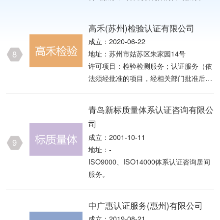
发；办公用品销售；服装服饰批发；鞋帽
批发；皮革制品销售；工艺美术品及礼仪
高禾(苏州)检验认证有限公司
用品销售（象牙及其制品除外）；电子产
成立：2020-06-22
品销售；通讯设备销售；家用电器销售；
8
地址：苏州市姑苏区朱家园14号
电线、电
许可项目：检验检测服务；认证服务（依
法须经批准的项目，经相关部门批准后方
可开展经营活动，具体经营项目以审批结
果为准） 一般项目：生产线管理服务；
青岛新标质量体系认证咨询有限公
采购代理服务；商务代理代办服务；国际
司
船舶代理；国内货物运输代理；成品油仓
成立：2001-10-11
储（不含危险化学品）；工程和技术研究
9
地址：-
和试验发展；港口理货；标准化服务；包
ISO9000、ISO14000体系认证咨询居间
装服务；环保咨询服务；安全咨询服务；
服务。
新材料技术推广服务；信息技术咨询服
务；信息咨询服务（不含许可类信息咨询
服务）；科技指导；科技中介服务；技术
中广惠认证服务(惠州)有限公司
服务、技术开发、技术咨询、技术交流、
成立：2019-08-21