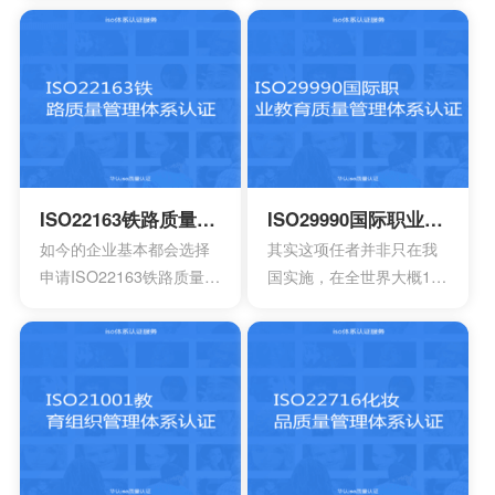
组织来有效证明符合性。
的伤害持续性，保证正常
关于安保公司运营又或者
的活动，能够降低道路的
是私人军事在武装冲突过
安全风险。 ISO39001安
程中的良好实践文件，还
全管理体系属于一种国际
有国际法律义务。
标准，在国内以及国外都
可以获得认可，能够提升
组织的形象，提升企业的
形象。
ISO22163铁路质量管理体系认证
ISO29990国际职业教育质量管理体系认证
如今的企业基本都会选择
其实这项任者并非只在我
申请ISO22163铁路质量管
国实施，在全世界大概100
理体系认证，这是一项专
多个国家都会拥有着广泛
业的认证标准，满足于国
的应用，甚至也和国际接
际的标准早已有效替代原
轨开始，慢慢的走向国际
先的管理体系，如今也已
化，是一个重要的标志。
经增加很多的新内容，不
过在选择申请时也必须要
掌握一些细节的知识。