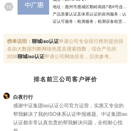
技术转让、技术推广；企业管理；供应链
10
地址：惠州市惠城区鹅岭南路7巷6号连成
管理服务
大厦17层07号房
产品质量认证及体系认证的咨询服务；认
证认可服务；检测服务；检测设备租赁。
（不含商场、仓库）(依法须经批准的项
目，经相关部门批准后方可开展经营活
榜单说明：
聊城iso认证
申请公司专业排行榜所提供排
动)
名由大数据判断网络热度及搜索指数，综合产生的
2026
聊城
iso认证
申请公司网络排名，仅供参考。
排名前三公司客户评价
白夜行行
感谢中证集团iso认证公司官方运营，实惠又专业的
帮我解决了我的ISO体系认证申报难题。中证集团iso
认证都非常认真负责的帮我解决问题，全程耐心指
导。