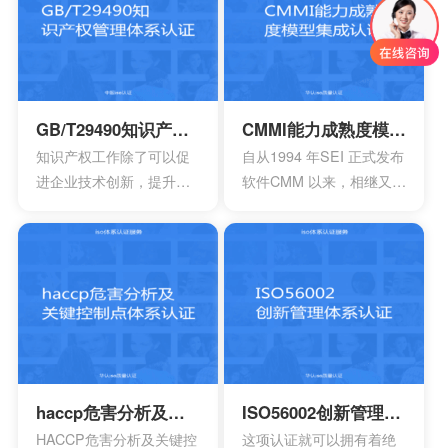
施。这种就能够有效防范
的要求。企业必须采用现
贿赂的风险，适用于一些
代化的管理模式，使包括
小型组织，中型组织，大
安全生产管理在内的所有
型组织，其中会包含公共
生产经营活动科学化、规
部门，非营利性部门等
范化和法制化。
GB/T29490知识产权管理体系认证
CMMI能力成熟度模型集成认证
等。
知识产权工作除了可以促
自从1994 年SEI 正式发布
进企业技术创新，提升企
软件CMM 以来，相继又开
业核心竞争力，改善企业
发出了系统工程、软件采
市场竞争地位外，一些中
购、人力资源管理以及集
央部位和地方政府出台的
成产品和过程开发方面的
政策文件中，已经将企业
多个能力成熟度模型。虽
知识产权管理规范认证情
然这些模型在许多组织都
况作为科技项目立项，以
得到了良好的应用，但对
及高新技术企业、知识产
于一些大型软件企业来
权示范企业认定的重要参
说，可能会出现需要同时
考条件，及早通过贯标认
采用多种模型来改进自己
haccp危害分析及关键控制点体系认证
ISO56002创新管理体系认证
证，将有利于企业享受有
多方面过程能力的情况。
HACCP危害分析及关键控
这项认证就可以拥有着绝