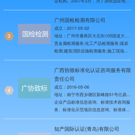
证机构。2007年3月，为了加快适应地方
中国检验认证市场对外开放新形势，原国
家质检总局将原中国质量认证中心
广州国检检测有限公司
（CQC）与原中国检验认证集团
成立：2017-05-02
（CCIC）等机构进行重组改革，以做优
3
地址：广州市番禺区大石街105国道大石
做强CQC和CCIC两个品牌 。
段586、588号三层326
贵金属检测服务;化工产品检测服务;煤炭
检测;建筑消防设施检测服务;施工现场质
量检测;电子产品检测;无损检测;水质检测
服务;公路与桥梁检测技术服务;药物检测
广西协致标准化认证咨询服务有限
仪器制造;船舶自动化、检测、监控系统
责任公司
制造;桩基检测服务;消防检测技术研究、
成立：2016-05-06
开发;珠宝玉石检测服务;电气机械检测服
4
地址：南宁市西乡塘区新峰路51号亿鼎安
务;无线通信网络系统性能检测服务;代办
吉商业广场4号楼十九层1901号办公室
企业产品标准信息咨询、标准技术咨询服
燃气钢瓶检测服务;室内环境检测;实验室
务、标准化示范项目信息咨询、标准体系
检测（涉及许可项目的需取得许可后方可
认证咨询服务、满意度调查咨询服务。
从事经营）;燃气特性检测;燃气用具检测;
（依法须经批准的项目，经相关部门批准
针织品、纺织品、服装的检测;皮革检测
知产国际认证(青岛)有限公司
后方可开展经营活动。）
服务;箱包检测服务;雷电防护装置检测;管