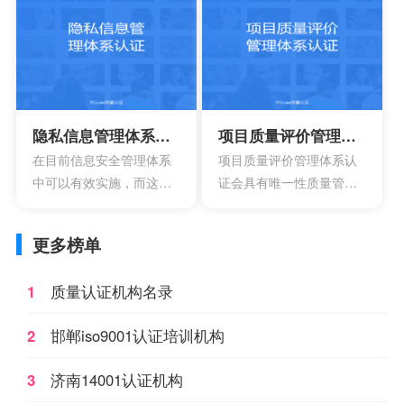
时，这个数字每年都会增
系，其中会包含非风险的
长3.3%左右。在目前的旅
管理，还有风险本身的管
游行业，要说既得到大家
理。
关注的还是住宿行业，这
也具有着比较巨大的持续
性影响。
隐私信息管理体系认证
项目质量评价管理体系认证
在目前信息安全管理体系
项目质量评价管理体系认
中可以有效实施，而这项
证会具有唯一性质量管理
标准主要设计的目的就在
体系的建立和设计，也需
于为了加强实现目前现有
要结合组织的质量目标，
更多榜单
的政策。也是为了有效持
过程特点，产品类别，还
续性的改进隐私信息管理
有实践经验。
1
质量认证机构名录
的体系。
2
邯郸iso9001认证培训机构
3
济南14001认证机构