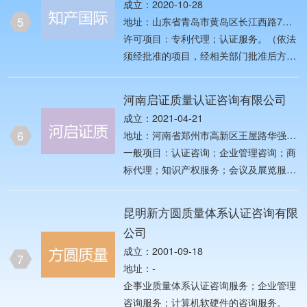
成立：2020-10-28
理体系认证（具体
5
地址：山东省青岛市黄岛区长江西路7号
唐宁国际1005国际知产认证中心
许可项目：专利代理；认证服务。（依法
须经批准的项目，经相关部门批准后方可
开展经营活动，具体经营项目以相关部门
批准文件或许可证件为准）一般项目：认
河南启证质量认证咨询有限公司
证咨询；知识产权服务；商标代理；版权
成立：2021-04-21
代理；税务服务；法律咨询（不包括律师
6
地址：河南省郑州市高新区王屋路华强云
事务所业务）。（除依法须经批准的项目
瓴40层4021、4022号
一般项目：认证咨询；企业管理咨询；商
外，凭营业执照依法自主开展经营活动）
标代理；知识产权服务；会议及展览服
务；市场营销策划；市场调查（不含涉外
调查）；广告设计、代理；广告制作；广
昆明新方圆质量体系认证咨询有限
告发布（非广播电台、电视台、报刊出版
公司
单位）；家政服务；餐饮管理；计算机软
成立：2001-09-18
硬件及辅助设备批发；技术服务、技术开
7
地址：-
发、技术咨询、技术交流、技术转让、技
企事业质量体系认证咨询服务；企业管理
术推广；信息咨询服务（不含许可类信息
咨询服务；计算机软硬件的咨询服务。
咨询服务）；日用百货销售；五金产品批