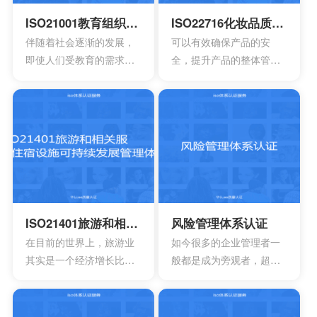
ISO21001教育组织管理体系认证
ISO22716化妆品质量管理体系认证
伴随着社会逐渐的发展，
可以有效确保产品的安
即使人们受教育的需求也
全，提升产品的整体管理
会逐渐的增强，因此对于
水平，降低产品对于消费
教育机构也会有更高的要
者所造成的死亡风险以及
求，其中也会包含追求教
伤害风险，可以保障消费
育机构的质量，服务以及
者的健康以及使用安全。
可信度。一个教育机构，
同时还可以有效消除危险
如果已经获得ISO21001教
的事故，能够降低产品公
育组织管理体系认证的意
众的风险，可以控制成
味着拥有着较好的教育水
本，同时还可以控制国际
平。
认可，达到有效增强产品
ISO21401旅游和相关服务住宿设施可持续发展管理体系
风险管理体系认证
竞争力的作用。
在目前的世界上，旅游业
如今很多的企业管理者一
其实是一个经济增长比较
般都是成为旁观者，超越
快的一大行业，基本上每
事物本身去看待整个事物
年都会有数10亿的人出
就可以有更好的发现。一
游，估计在进入到2030年
项非常有效的风险管理体