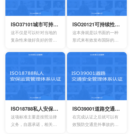
ISO37101城市可持续发展及恢复管理体系认证
ISO20121可持续性管理体系认证
这不仅是可以针对当地的
这本身就是以书面的一种
复杂性来做好良好的管
形式来有效发布国际的标
理，其中也会包含强烈的
准，很多人对于这一点可
认同感以及环境的独特特
能没有办法理解。所以使
征，能够有效确定新的发
用者也同样需要有效解释
展形势。在通过认证之后
整个标准的要求，目前研
就可以有效提升市容，还
发团队就已经开发了简单
能够带来持续性的机遇，
的指南，为使用者提供相
可以获得更好的成就，所
应的标准路线。
以这也是值得去申请认证
的。
ISO18788私人安保运营管理体系认证
ISO39001道路交通安全管理体系认证
这项标准主要是按照法律
在完成认证之后就可以有
义务，自愿承诺，相关原
效预防交通意外事故的发
则以及良好实践能够帮助
生，可以减少事故所造成