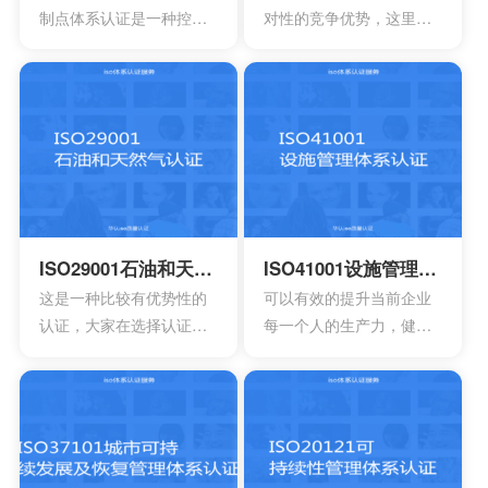
关的国家政策，加快企业
这时他们就会发现存在一
制点体系认证是一种控制
对性的竞争优势，这里面
发展。
些问题
食品安全危害的预防性体
所说的是创新，如果没有
系,用来使食品安全危害风
创新就没有办法和竞争对
险降低到较小或可接受的
手之间建立差异，也不可
水平,预测和防止在食品生
能会形成竞争上的优势
产过程中出现影响食品安
全的危害,防患于未然,降低
产品损耗。
ISO29001石油和天然气认证
ISO41001设施管理体系认证
这是一种比较有优势性的
可以有效的提升当前企业
认证，大家在选择认证时
每一个人的生产力，健康
也会发现拥有好的效果，
以及安全等等。可以有效
如果是第1次认证，首先还
提升管理工作的效率，能
需要了解公司是否能够有
够达到改善重成本的作
效满足标准。
用。可以有效提升管理服
务的整体品质水平。