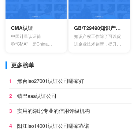
制性产品认证制度，英文
如大部分带电的产品都有
名称China Compulsory
触电危险，所以都要做CE
Certification，英文缩写
认证。
CCC。
CMA认证
GB/T29490知识产权管理体系认证
中国计量认证简
知识产权工作除了可以促
称“CMA”，是China
进企业技术创新，提升企
Inspection Body
业核心竞争力，改善企业
andLaboratory
市场竞争地位外，一些中
更多榜单
Mandatory Approval的英
央部位和地方政府出台的
文缩写。是根据中华人民
政策文件中，已经将企业
1
邢台iso27001认证公司哪家好
共和国计量法的规定，由
知识产权管理规范认证情
省级以上人民政府计量行
况作为科技项目立项，以
2
镇巴aaa认证公司
政部门对检测机构的检测
及高新技术企业、知识产
能力及可靠性进行的一种
权示范企业认定的重要参
3
实用的湖北专业的信用评级机构
全面的认证及评价。这种
考条件，及早通过贯标认
认证对象是所有对社会出
证，将有利于企业享受有
4
阳江iso14001认证公司哪家靠谱
具公正数据的产品质量监
关的国家政策，加快企业
督检验机构及其它各类实
发展。