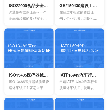
业安全的计划或者是规
框架，能够达到管理it服务
ISO22000食品安全管理体系认证
GB/T50430建设工程施工管理体系认证
定。另外还需要有效创建
的效果，可以通过认证的
沟通是有效保证任何一个
在经过年检过的资质证
包含一系列因素的管理体
方式来表达。其实这一次
食品联步骤的食品安全危
书，企业执照，组织机构
系，其中包含职责信息，
的认证会通过4个完全不一
害可以有效得到控制和确
代码证是否齐全，这一点
沟通应急准备组织结构以
样的方面来有效介绍准备
认。其中会包含食品中上
非常的重要，因为会形成
及响应要素等等，能够持
的阶段，事实上这4个部分
游以及食品中下游之间的
受控的文件，并且进入到
续性改进职业的健康安
的内容大部分都是认证过
沟通。作为有效的食品安
运行改进的阶段。体系的
全。
程中所不可以缺少的，但
全体系，是有效建立架构
阶段就能够自行的完成，
是因为组织的架构和管理
化的管理体系，具有着运
也可以找到一些专业的机
的基础有所区别，所以可
作以及改进的效果。同时
构去协助。体系的文件，
能也会存在一定的差异
还能够有效达到危害控制
其中也会包含三大体系的
性。
的作用，在目前的食品行
手册，其中会包含各种操
ISO13485医疗器械质量管理体系认证
IATF16949汽车行业质量体系认证
业早已得到广泛的认可，
作指南，记录文件，还有
ISO13485医疗器械质量管
申请IATF16949汽车行业
可以有效用来确定所选择
规章制度，尽量要选择一
理体系认证主要适合于目
质量体系认证，就可以有
的策略，能够有效通过前
些专业的机构。
前的医疗器械开发生产安
效获得质量保证的标志，
期要求来进行联合的控
装以及相应的服务设计，
能够有效帮助企业第一时
制。
在目前的标准定义中，无
间获得顾客的信任，最终