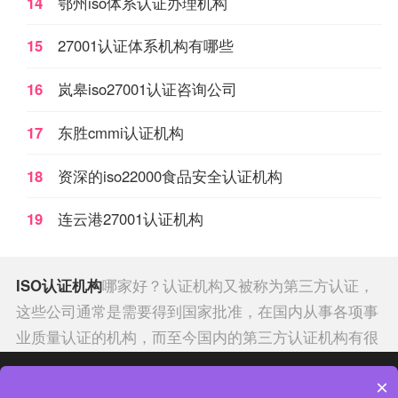
14
鄂州iso体系认证办理机构
15
27001认证体系机构有哪些
16
岚皋iso27001认证咨询公司
17
东胜cmmi认证机构
18
资深的iso22000食品安全认证机构
19
连云港27001认证机构
ISO认证机构
哪家好？认证机构又被称为第三方认证，
这些公司通常是需要得到国家批准，在国内从事各项事
业质量认证的机构，而至今国内的第三方认证机构有很
多，每年也在不断地查处违规机构，而国际权威的认证
热门分类
热门专题
×
机构有哪些呢？
济南
14001
认证机构排行榜经查认证机