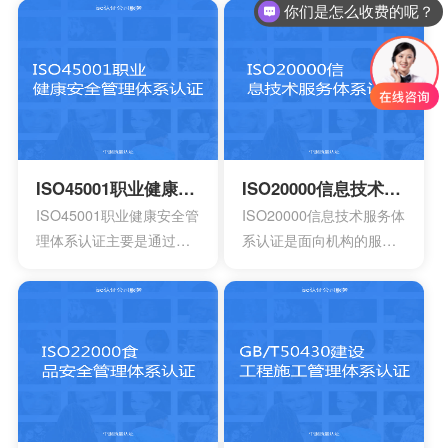
者是已经年检的营业执
建明确的职责，运作规范
你们是怎么收费的呢？
照。另外还有许可证以及
化的管理体系。通过合理
资质证书的复印件。生产
并且有效的方案，能够达
工艺的流程图以及工作原
到环境指标，有效实现环
理图。申请认证产品的一
境的方针，同时也可以给
些基础信息，比如质量报
予支持。环境管理体系所
告，用途信息，产量信
涉及到的要素包含计划，
息，还有技术信息等等。
活动组织，机构，程序以
ISO45001职业健康安全管理体系认证
ISO20000信息技术服务体系认证
产品标准清单，还有产品
及职责等等，会分成4个部
ISO45001职业健康安全管
ISO20000信息技术服务体
标准清单的法律法规。
分以及十七大要素。
理体系认证主要是通过专
系认证是面向机构的服务
业性的评估以及符合相应
管理标准，主要的目的是
法规的鉴定，能够有效寻
为了有效提供建立实施监
找出在目前产品，活动工
控以及改进的服务管理体
作环境里面的危险源。针
系模型。这是当前在金融
对一些不容许出现的风险
机构，高科技产业，还有
或者是危险，来有效制定
电信机构不可以缺少的一
合适的控制计划执行控制
个重要机制。这也让所有
的计划，定期检查评估职
的it管理者会拥有着参考的