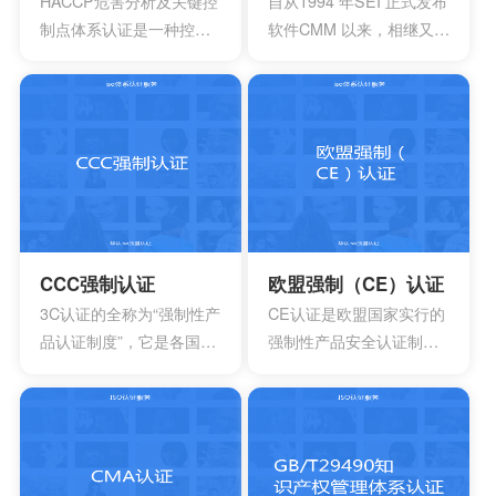
HACCP危害分析及关键控
自从1994 年SEI 正式发布
制点体系认证是一种控制
软件CMM 以来，相继又开
食品安全危害的预防性体
发出了系统工程、软件采
系,用来使食品安全危害风
购、人力资源管理以及集
险降低到较小或可接受的
成产品和过程开发方面的
水平,预测和防止在食品生
多个能力成熟度模型。虽
产过程中出现影响食品安
然这些模型在许多组织都
全的危害,防患于未然,降低
得到了良好的应用，但对
产品损耗。
于一些大型软件企业来
说，可能会出现需要同时
采用多种模型来改进自己
CCC强制认证
欧盟强制（CE）认证
多方面过程能力的情况。
3C认证的全称为“强制性产
CE认证是欧盟国家实行的
这时他们就会发现存在一
品认证制度”，它是各国**
强制性产品安全认证制
些问题
为保护消费者人身安全和
度，目的是为了保障欧盟
安全、加强产品质量管
国家人民的生命财产安
理、依照法律法规实施的
全，所以一般针对的都是
一种产品合格评定制度。
老百姓日常接触的到的具
所谓3C认证，就是中国强
有一定危险性的产品，比