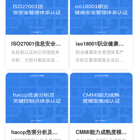
论是单独性的使用又或者
就可以拥有着比较广阔的
是组合使用，都必须要符
市场空间。当企业在市场
合相应的条件。主要适合
上拥有更好的发展空间
于疾病的诊断，疾病的预
时，就能够拥有更好的发
防，疾病的监护。损伤的
展效果，这也是不容错过
诊断，损伤的监护或者损
的。
ISO27001信息安全管理体系认证
iso18001职业健康安全管理体系认证
伤的治疗，同样也是解剖
从目前认证的公司现状来
职业健康安全管理体系产
生理过程的研究以及调
分析，大部分都会涉及到
生的主要原因是企业自身
整。
保险，电信数据处理中
发展的要求。随着企业规
心，以及银行等行业。在
模扩大和生产集约化程度
颁发信息安全管理体系
的提高，对企业的质量管
时，机构必须要获得国家
理和经营模式提出了更高
的认可，如此才具有审核
的要求。企业必须采用现
证书颁发证书的权利。
代化的管理模式，使包括
安全生产管理在内的所有
生产经营活动科学化、规
范化和法制化。
haccp危害分析及关键控制点体系认证
CMMI能力成熟度模型集成认证