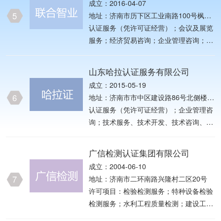
成立：2016-04-07
会调查（不含涉外调查）；税务服务；软
5
地址：济南市历下区工业南路100号枫润
件开发；会议及展览服务。（除依法须经
大厦A座1-1411室
认证服务（凭许可证经营）；会议及展览
批准的项目外，凭营业执照依法自主开展
服务；经济贸易咨询；企业管理咨询；非
经营活动）许可项目：认证服务。（依法
学历短期企业内部管理培训（不含发证、
须经批准的项目，经相关部门批准后方可
不含国家统一认可的教育类职业证书类等
开展经营活动，具体经营项目以相关部门
山东哈拉认证服务有限公司
前置许可培训）。（依法须经批准的项
批准文件或许可证件为准）
成立：2015-05-19
目，经相关部门批准后方可开展经营活
6
地址：济南市市中区建设路86号北侧楼6
动）
层西602室
认证服务（凭许可证经营）；企业管理咨
询；技术服务、技术开发、技术咨询、技
术交流、技术转让、技术推广；经济贸易
咨询（依法须经批准的项目，经相关部门
广信检测认证集团有限公司
批准后方可开展经营活动）
成立：2004-06-10
7
地址：济南市二环南路兴隆村二区20号
许可项目：检验检测服务；特种设备检验
检测服务；水利工程质量检测；建设工程
质量检测；雷电防护装置检测；室内环境