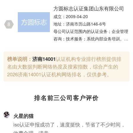
检测；安全评价业务；建设工程勘察；地
方圆标志认证集团山东有限公司
质灾害治理工程勘查；认证服务。（依法
成立：2009-04-20
须经批准的项目，经相关部门批准后方可
8
地址：济南市历山路146-6号
开展经营活动，具体经营项目以相关部门
母公司认证范围内的认证业务；企业管理
批准文件或许可证件为准）一般项目：公
咨询；技术服务；系统内部业务培训。
路水运工程试验检测服务；计量技术服
（依法须经批准的项目，经相关部门批准
务；环境保护监测；生态资源监测；市政
后方可开展经营活动）
设施管理；知识产权服务（专利代理服务
榜单说明：
济南
14001
认证机构专业排行榜所提供排
除外）；技术服务、技术开发、技术咨
名由大数据判断网络热度及搜索指数，综合产生的
询、技术交流、技术转让、技术推广；信
2026济南14001认证机构网络排名，仅供参考。
息技术咨询服务；消防技术服务；安全咨
询服务；工
排名前三公司客户评价
火星的猫
iso认证申报成功了，速度挺快，节省了不少时间，
收费合理，满意