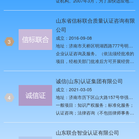
证机构。2007年3月，为了加快适应地方
中国检验认证市场对外开放新形势，原国
家质检总局将原中国质量认证中心
山东省信标联合质量认证咨询有限
（CQC）与原中国检验认证集团
公司
（CCIC）等机构进行重组改革，以做优
成立：2016-09-08
做强CQC和CCIC两个品牌 。
3
地址：济南市天桥区明湖西路777号明湖
广场1号楼1217室
企业认证咨询及服务。（依法须经批准的
项目，经相关部门批准后方可开展经营活
动）
诚信(山东)认证集团有限公司
成立：2021-03-05
4
地址：济南市历下区山大路157号华强国
际广场E栋2601-02
一般项目：知识产权服务；标准化服务；
认证咨询；法律咨询（不包括律师事务所
业务）；信息咨询服务（不含许可类信息
咨询服务）；企业管理咨询；企业形象策
山东联合智业认证有限公司
划；品牌管理；企业信用调查和评估；社