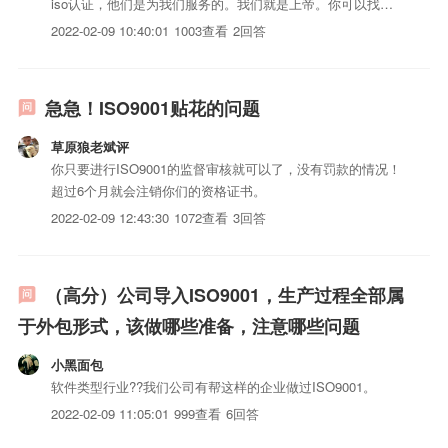
iso认证，他们是为我们服务的。我们就是上帝。你可以找你
以前给你们做咨询的公司给你们补充下资料（这个一般都是便
2022-02-09 10:40:01
1003查看
2回答
宜折扣的）因为现在iso9001已经是2008版了，需要补充点资
料。检验设备一般正常肯定是要在鉴定的有效期呢！其实也...
急急！ISO9001贴花的问题
草原狼老斌评
你只要进行ISO9001的监督审核就可以了，没有罚款的情况！
超过6个月就会注销你们的资格证书。
2022-02-09 12:43:30
1072查看
3回答
（高分）公司导入ISO9001，生产过程全部属
于外包形式，该做哪些准备，注意哪些问题
小黑面包
软件类型行业??我们公司有帮这样的企业做过ISO9001。
2022-02-09 11:05:01
999查看
6回答