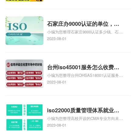
用是多少啊、安全运维服务资质哪家便宜、
安全运维服务资质认证哪家效率高、信息系
统安全集成服务资质认证的申请书相关iso
体系认证知识，详情可查看下方正文！
石家庄办9000认证的单位，石
小编为您整理石家庄9000认证多少钱、石家
家庄9000认证的公司
庄9000认证价格多少钱、石家庄9000认证
2023-08-01
大概多少钱、石家庄9000认证价格贵吗、石
家庄9000认证费用大概多钱相关iso体系认
证知识，详情可查看下方正文！
台州iso45001服务怎么收费，
小编为您整理台州OHSAS18001认证服务中
台州iso45001认证服务怎么收
心哪家收费便宜、台州ISO9000认证，哪个
2023-08-01
费
咨询公司服务好、台州CE认证,台州机械机
电CE认证、CE认证怎么收费、温州科普
ISO45001职业健康安全管理体系认证收费
标准是什么相关iso体系认证知识，详情可
iso22000质量管理体系就业方
查看下方正文！
小编为您整理高校开设的CMA专业方向未来
向，质量管理与认证就业方向
就业前景及就业方向如何、cma就业方向有
2023-08-01
哪些、国际质量认证专业的就业方向、cpa