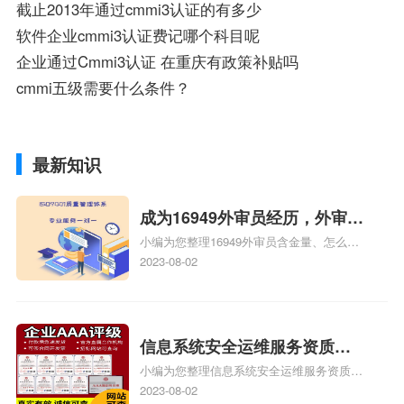
截止2013年通过cmmi3认证的有多少
软件企业cmmi3认证费记哪个科目呢
企业通过Cmmi3认证 在重庆有政策补贴吗
cmmi五级需要什么条件？
最新知识
成为16949外审员经历，外审员
小编为您整理16949外审员含金量、怎么才
16949
能成为注册的TS16949:2009的外审员、我
2023-08-02
也想16949外审员，不过不了解具体情况、
iso9000外审员、SA8000外审员培训相关
iso体系认证知识，详情可查看下方正文！
信息系统安全运维服务资质二
小编为您整理信息系统安全运维服务资质认
级费用，信息系统安全运维服
证证书机构有哪些、安全运维服务资质的费
2023-08-02
务资质二级