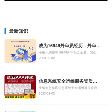
最新知识
成为16949外审员经历，外审员
小编为您整理16949外审员含金量、怎么才
16949
能成为注册的TS16949:2009的外审员、我
2023-08-02
也想16949外审员，不过不了解具体情况、
iso9000外审员、SA8000外审员培训相关
iso体系认证知识，详情可查看下方正文！
信息系统安全运维服务资质二
小编为您整理信息系统安全运维服务资质认
级费用，信息系统安全运维服
证证书机构有哪些、安全运维服务资质的费
2023-08-02
务资质二级
用是多少啊、安全运维服务资质哪家便宜、
安全运维服务资质认证哪家效率高、信息系
统安全集成服务资质认证的申请书相关iso