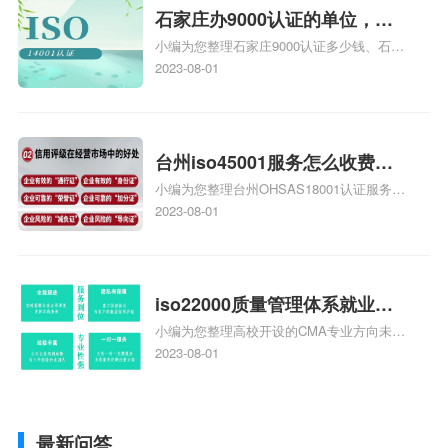
体系认证知识，详情可查看下方正文！
石家庄办9000认证的单位，石
小编为您整理石家庄9000认证多少钱、石家
家庄9000认证的公司
庄9000认证价格多少钱、石家庄9000认证
2023-08-01
大概多少钱、石家庄9000认证价格贵吗、石
家庄9000认证费用大概多钱相关iso体系认
证知识，详情可查看下方正文！
台州iso45001服务怎么收费，
小编为您整理台州OHSAS18001认证服务中
台州iso45001认证服务怎么收
心哪家收费便宜、台州ISO9000认证，哪个
2023-08-01
费
咨询公司服务好、台州CE认证,台州机械机
电CE认证、CE认证怎么收费、温州科普
ISO45001职业健康安全管理体系认证收费
标准是什么相关iso体系认证知识，详情可
iso22000质量管理体系就业方
查看下方正文！
小编为您整理高校开设的CMA专业方向未来
向，质量管理与认证就业方向
就业前景及就业方向如何、cma就业方向有
2023-08-01
哪些、国际质量认证专业的就业方向、cpa
和cma未来就业方向、大学生考完cma，就
哪些就业方向相关iso体系认证知识，详情
最新问答
可查看下方正文！