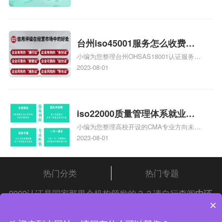
大概多少钱、石家庄9000认证价格贵吗、石
家庄9000认证费用大概多钱相关iso体系认
证知识，详情可查看下方正文！
台州iso45001服务怎么收费，
小编为您整理台州OHSAS18001认证服务中
台州iso45001认证服务怎么收
心哪家收费便宜、台州ISO9000认证，哪个
2023-08-01
费
咨询公司服务好、台州CE认证,台州机械机
电CE认证、CE认证怎么收费、温州科普
ISO45001职业健康安全管理体系认证收费
标准是什么相关iso体系认证知识，详情可
iso22000质量管理体系就业方
查看下方正文！
小编为您整理高校开设的CMA专业方向未来
向，质量管理与认证就业方向
就业前景及就业方向如何、cma就业方向有
2023-08-01
哪些、国际质量认证专业的就业方向、cpa
和cma未来就业方向、大学生考完cma，就
哪些就业方向相关iso体系认证知识，详情
热门分类
热门专题
可查看下方正文！
9000认证是国家那里个机构颁发的？？请自行查阅
中证
×
集团
iso认证
问答频道！
中证集团体系认证 版权所有 Copyright © 2022