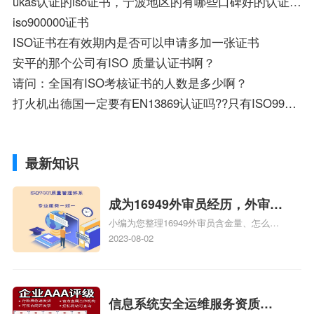
ukas认证的iso证书，宁波地区的有哪些口碑好的认证公司可以做？
iso900000证书
ISO证书在有效期内是否可以申请多加一张证书
安平的那个公司有ISO 质量认证书啊？
请问：全国有ISO考核证书的人数是多少啊？
打火机出德国一定要有EN13869认证吗??只有ISO9994可以吗??EN13869证书是怎么样的?
最新知识
成为16949外审员经历，外审员
小编为您整理16949外审员含金量、怎么才
16949
能成为注册的TS16949:2009的外审员、我
2023-08-02
也想16949外审员，不过不了解具体情况、
iso9000外审员、SA8000外审员培训相关
iso体系认证知识，详情可查看下方正文！
信息系统安全运维服务资质二