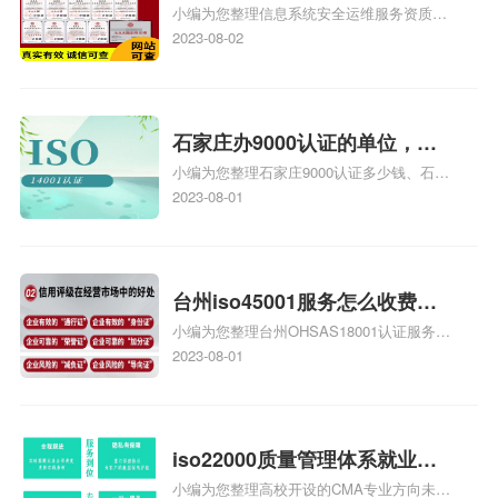
小编为您整理信息系统安全运维服务资质认
级费用，信息系统安全运维服
证证书机构有哪些、安全运维服务资质的费
2023-08-02
务资质二级
用是多少啊、安全运维服务资质哪家便宜、
安全运维服务资质认证哪家效率高、信息系
统安全集成服务资质认证的申请书相关iso
体系认证知识，详情可查看下方正文！
石家庄办9000认证的单位，石
小编为您整理石家庄9000认证多少钱、石家
家庄9000认证的公司
庄9000认证价格多少钱、石家庄9000认证
2023-08-01
大概多少钱、石家庄9000认证价格贵吗、石
家庄9000认证费用大概多钱相关iso体系认
证知识，详情可查看下方正文！
台州iso45001服务怎么收费，
小编为您整理台州OHSAS18001认证服务中
台州iso45001认证服务怎么收
心哪家收费便宜、台州ISO9000认证，哪个
2023-08-01
费
咨询公司服务好、台州CE认证,台州机械机
电CE认证、CE认证怎么收费、温州科普
ISO45001职业健康安全管理体系认证收费
标准是什么相关iso体系认证知识，详情可
iso22000质量管理体系就业方
查看下方正文！
小编为您整理高校开设的CMA专业方向未来
向，质量管理与认证就业方向