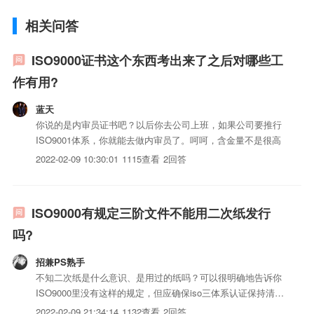
相关问答
ISO9000证书这个东西考出来了之后对哪些工
作有用?
蓝天
你说的是内审员证书吧？以后你去公司上班，如果公司要推行
ISO9001体系，你就能去做内审员了。呵呵，含金量不是很高
2022-02-09 10:30:01
1115查看
2回答
ISO9000有规定三阶文件不能用二次纸发行
吗?
招兼PS熟手
不知二次纸是什么意识、是用过的纸吗？可以很明确地告诉你
ISO9000里没有这样的规定，但应确保iso三体系认证保持清
晰、易于识别。ISO9000：2005《基础和术语》中3.7.2条iso
2022-02-09 21:34:14
1132查看
2回答