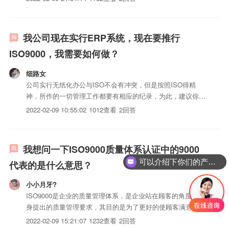
三体系认证document：信息（3.7.1）及其承载媒体示例：记
录（3.7.6）、规范（3...
我公司现在实行ERP系统，现在要推行
ISO9000，我需要如何做？
细路女
公司实行无纸化办公与ISO不会有冲突，但是按照ISO得精
神，所作的一切管理工作都要有相应的纪录，为此，建议你在
ERP和SPC系统的基础上，上一套ISOiso三体系认证管理系
2022-02-09 10:55:02
1012查看
2回答
统。这样一方面可以高效率的管理ISOiso三体系认证，另一方
面也可以节约纸张，降低办公成本。
我想问一下ISO9000质量体系认证中的9000
可以介绍下你们的产品么？
代表的是什么意思？
小小月牙?
ISO9000是企业的质量管理体系，是企业站在顾客的角度对本
身提出的质量管理要求，其目的是为了更好的使顾客满意，从
而使企业获得更好的经济效益。ISO9000标准内容主要涉及了
2022-02-09 15:21:07
1232查看
2回答