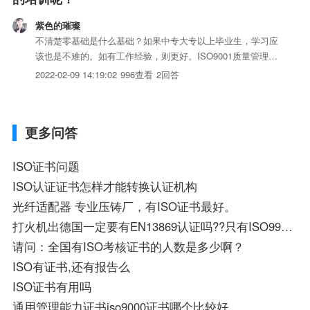
紫色的璀璨
不清楚零基础是什么基础？如果中专大专以上毕业生，学习应
该也是不难的。如有工作经验，则更好。ISO9001质量管理体
系要求，是一管理标准；只要理解一个公司的一般运作，学习
2022-02-09 14:19:02
996查看
2回答
时能结合实际去理解，不是难事。
更多问答
ISO证书问题
ISO认证证书怎样才能转换认证机构
光纤适配器 专业压铸厂，有ISO证书最好。
打火机出德国一定要有EN13869认证吗??只有ISO9994可以吗??EN13869证书是怎么样的?
请问：全国有ISO考核证书的人数是多少啊？
ISO有证书,还有报告么
ISO证书有用吗
通用管理能力证书iso9000证书哪个比较好