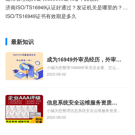
济南ISO/TS16949认证好通过？发证机关是哪里的？听济南创远咨询的王哲经理说，怎么发外国的证书呢？是真的吗
ISO/TS16949证书有效期是多久
最新知识
成为16949外审员经历，外审员
小编为您整理16949外审员含金量、怎么才
16949
能成为注册的TS16949:2009的外审员、我
2023-08-02
也想16949外审员，不过不了解具体情况、
iso9000外审员、SA8000外审员培训相关
iso体系认证知识，详情可查看下方正文！
信息系统安全运维服务资质二
小编为您整理信息系统安全运维服务资质认
级费用，信息系统安全运维服
证证书机构有哪些、安全运维服务资质的费
2023-08-02
务资质二级
用是多少啊、安全运维服务资质哪家便宜、
安全运维服务资质认证哪家效率高、信息系