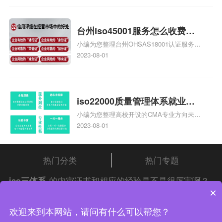
家庄9000认证费用大概多钱相关iso体系认
证知识，详情可查看下方正文！
台州iso45001服务怎么收费，
小编为您整理台州OHSAS18001认证服务中
台州iso45001认证服务怎么收
心哪家收费便宜、台州ISO9000认证，哪个
2023-08-01
费
咨询公司服务好、台州CE认证,台州机械机
电CE认证、CE认证怎么收费、温州科普
ISO45001职业健康安全管理体系认证收费
标准是什么相关iso体系认证知识，详情可
iso22000质量管理体系就业方
查看下方正文！
小编为您整理高校开设的CMA专业方向未来
向，质量管理与认证就业方向
就业前景及就业方向如何、cma就业方向有
2023-08-01
哪些、国际质量认证专业的就业方向、cpa
和cma未来就业方向、大学生考完cma，就
哪些就业方向相关iso体系认证知识，详情
热门分类
热门专题
可查看下方正文！
iso三体系
的内审证书和相应的经验是不是很厉害啊？
×
请自行查阅
中证集团
iso认证
问答频道！
中证集团体系认证 版权所有 Copyright © 2022
欢迎来到本网站，请问有什么可以帮您？