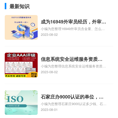
最新知识
成为16949外审员经历，外审员
小编为您整理16949外审员含金量、怎么才
16949
能成为注册的TS16949:2009的外审员、我
2023-08-02
也想16949外审员，不过不了解具体情况、
iso9000外审员、SA8000外审员培训相关
iso体系认证知识，详情可查看下方正文！
信息系统安全运维服务资质二
小编为您整理信息系统安全运维服务资质认
级费用，信息系统安全运维服
证证书机构有哪些、安全运维服务资质的费
2023-08-02
务资质二级
用是多少啊、安全运维服务资质哪家便宜、
安全运维服务资质认证哪家效率高、信息系
统安全集成服务资质认证的申请书相关iso
体系认证知识，详情可查看下方正文！
石家庄办9000认证的单位，石
小编为您整理石家庄9000认证多少钱、石家
家庄9000认证的公司
庄9000认证价格多少钱、石家庄9000认证
2023-08-01
大概多少钱、石家庄9000认证价格贵吗、石