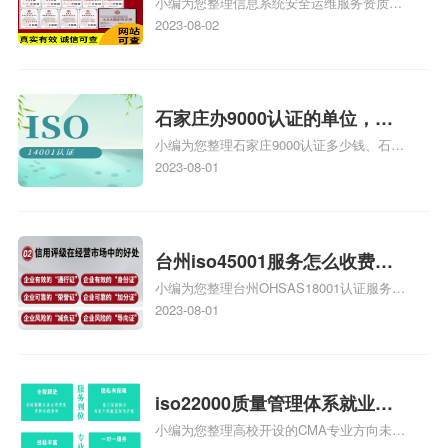
小编为您整理信息系统安全运维服务资质认
级费用，信息系统安全运维服
证证书机构有哪些、安全运维服务资质的费
2023-08-02
务资质二级
用是多少啊、安全运维服务资质哪家便宜、
安全运维服务资质认证哪家效率高、信息系
统安全集成服务资质认证的申请书相关iso
体系认证知识，详情可查看下方正文！
石家庄办9000认证的单位，石
小编为您整理石家庄9000认证多少钱、石家
家庄9000认证的公司
庄9000认证价格多少钱、石家庄9000认证
2023-08-01
大概多少钱、石家庄9000认证价格贵吗、石
家庄9000认证费用大概多钱相关iso体系认
证知识，详情可查看下方正文！
台州iso45001服务怎么收费，
小编为您整理台州OHSAS18001认证服务中
台州iso45001认证服务怎么收
心哪家收费便宜、台州ISO9000认证，哪个
2023-08-01
费
咨询公司服务好、台州CE认证,台州机械机
电CE认证、CE认证怎么收费、温州科普
ISO45001职业健康安全管理体系认证收费
标准是什么相关iso体系认证知识，详情可
iso22000质量管理体系就业方
查看下方正文！
小编为您整理高校开设的CMA专业方向未来
向，质量管理与认证就业方向