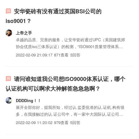
安华瓷砖有没有通过英国BSI公司的
iso9001？
上帝之手
卓越的品质、完善的服务，让安华瓷砖通过UPC（美国建筑师
协会优质iso三体系认证）的检测，“ISO9001质量管理体系认
证”，“中国环境标志iso三体系认证认证”、“ISO:14001环境体
2022-02-09 21:09:17
871查看
3回答
系认证”环保陶瓷证书等多项权威认证，并荣获“中国质量过硬
知名品牌”、“全国第一批国家级征信...
请问谁知道我公司想ISO9000体系认证，哪个
认证机构可以啊求大神解答急急急啊？
DDDDing！！
展开全部你好，据我所知，经过认.监委批准的认.证机.构有很
多，在我接触过的认.证公司中，有一家中大国际认.证公司，
认.证批准号是CNCA-R-2016-226的还可以，他们公司比较注
2022-02-09 11:20:02
979查看
5回答
重质量而且拿证效.率也高，不过要提醒你，看一下对方公司
的资质和认.证范围，是否包括你们公司的体系或...