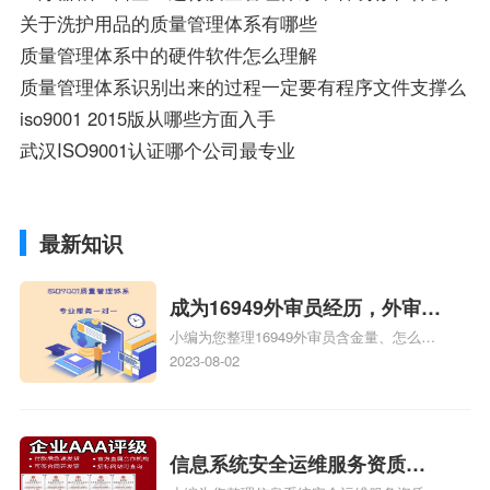
关于洗护用品的质量管理体系有哪些
质量管理体系中的硬件软件怎么理解
质量管理体系识别出来的过程一定要有程序文件支撑么
iso9001 2015版从哪些方面入手
武汉ISO9001认证哪个公司最专业
最新知识
成为16949外审员经历，外审员
小编为您整理16949外审员含金量、怎么才
16949
能成为注册的TS16949:2009的外审员、我
2023-08-02
也想16949外审员，不过不了解具体情况、
iso9000外审员、SA8000外审员培训相关
iso体系认证知识，详情可查看下方正文！
信息系统安全运维服务资质二