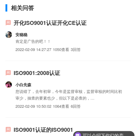
相关问答
开化ISO9001认证开化CE认证
安稳稳
肯定是广告的吧！！
2022-02-09 14:27:27
1050查看
3回答
ISO9001:2008认证
小白先森
您说错了，去年初审，今年是监督审核，监督审核的时间比初
审少，抽查的要素也少，但以下是必查的，
4.1;4.2.3;4.2.4;5;6.1;7.1;7.3;7.5.1;7.5.2;8.2.1;8.2.4;8.3，其余
2022-02-09 10:50:02
1064查看
6回答
条款抽查一半，另一半在明年审核时检查。您可以按照去年的
思路准备，审核...
ISO9001认证的ISO9001
可以介绍下你们的产品么？