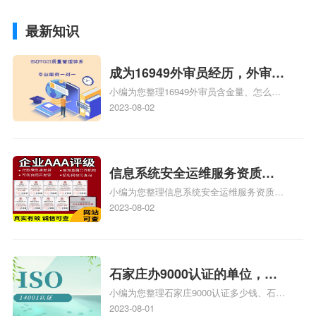
最新知识
成为16949外审员经历，外审员
小编为您整理16949外审员含金量、怎么才
16949
能成为注册的TS16949:2009的外审员、我
2023-08-02
也想16949外审员，不过不了解具体情况、
iso9000外审员、SA8000外审员培训相关
iso体系认证知识，详情可查看下方正文！
信息系统安全运维服务资质二
小编为您整理信息系统安全运维服务资质认
级费用，信息系统安全运维服
证证书机构有哪些、安全运维服务资质的费
2023-08-02
务资质二级
用是多少啊、安全运维服务资质哪家便宜、
安全运维服务资质认证哪家效率高、信息系
统安全集成服务资质认证的申请书相关iso
体系认证知识，详情可查看下方正文！
石家庄办9000认证的单位，石
小编为您整理石家庄9000认证多少钱、石家
家庄9000认证的公司
庄9000认证价格多少钱、石家庄9000认证
2023-08-01