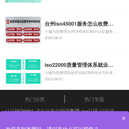
大概多少钱、石家庄9000认证价格贵吗、石
家庄9000认证费用大概多钱相关iso体系认
证知识，详情可查看下方正文！
台州iso45001服务怎么收费，
小编为您整理台州OHSAS18001认证服务中
台州iso45001认证服务怎么收
心哪家收费便宜、台州ISO9000认证，哪个
2023-08-01
费
咨询公司服务好、台州CE认证,台州机械机
电CE认证、CE认证怎么收费、温州科普
ISO45001职业健康安全管理体系认证收费
标准是什么相关iso体系认证知识，详情可
iso22000质量管理体系就业方
查看下方正文！
小编为您整理高校开设的CMA专业方向未来
向，质量管理与认证就业方向
就业前景及就业方向如何、cma就业方向有
2023-08-01
哪些、国际质量认证专业的就业方向、cpa
和cma未来就业方向、大学生考完cma，就
哪些就业方向相关iso体系认证知识，详情
热门分类
热门专题
可查看下方正文！
认证
ISO9001
请自行查阅
中证集团
iso认证
问答频
×
道！
中证集团体系认证 版权所有 Copyright © 2022