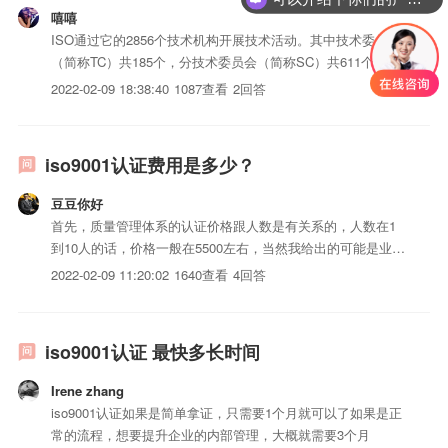
嘻嘻
ISO通过它的2856个技术机构开展技术活动。其中技术委员会
（简称TC）共185个，分技术委员会（简称SC）共611个，工
作组（WG）2022个，特别工作组38个。
2022-02-09 18:38:40
1087查看
2回答
iso9001认证费用是多少？
豆豆你好
首先，质量管理体系的认证价格跟人数是有关系的，人数在1
到10人的话，价格一般在5500左右，当然我给出的可能是业内
性价比比较高的价格，很多可能会高一些。不过大家也看到
2022-02-09 11:20:02
1640查看
4回答
了，我写的这个是认证价格，到时候老师去现场还会有一个监
督价格，这个价格的话65人以下一般是4500左右。具体也是
根...
iso9001认证 最快多长时间
Irene zhang
iso9001认证如果是简单拿证，只需要1个月就可以了如果是正
常的流程，想要提升企业的内部管理，大概就需要3个月