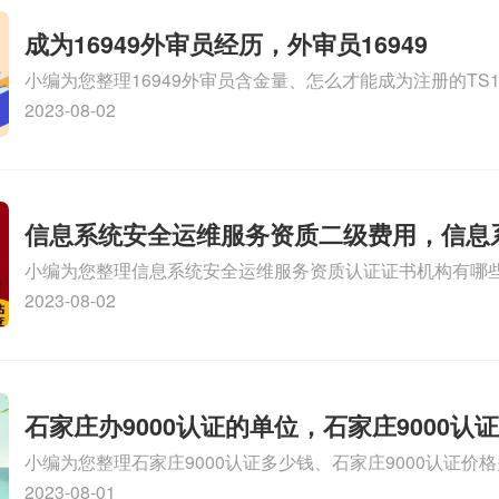
成为16949外审员经历，外审员16949
小编为您整理16949外审员含金量、怎么才能成为注册的TS169
审员、我也想16949外审员，不过不了解具体情况、iso900
2023-08-02
SA8000外审员培训相关iso体系认证知识，详情可查看下方
信息系统安全运维服务资质二级费用，信息
小编为您整理信息系统安全运维服务资质认证证书机构有哪
维服务资质二级
务资质的费用是多少啊、安全运维服务资质哪家便宜、安全
2023-08-02
证哪家效率高、信息系统安全集成服务资质认证的申请书相关
识，详情可查看下方正文！
石家庄办9000认证的单位，石家庄9000认
小编为您整理石家庄9000认证多少钱、石家庄9000认证价
9000认证大概多少钱、石家庄9000认证价格贵吗、石家庄9
2023-08-01