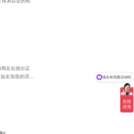
o三体系认证的程
3周左右就出证
，如走加急的话
现在有优惠活动吗
可以介绍下你们的产品么
类：一、有快速
制