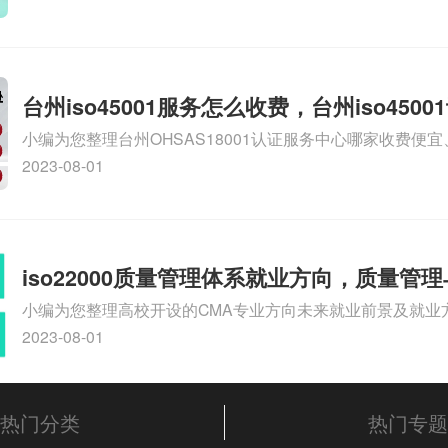
多钱相关iso体系认证知识，详情可查看下方正文！
台州iso45001服务怎么收费，台州iso450
小编为您整理台州OHSAS18001认证服务中心哪家收费便宜、台
么收费
认证，哪个咨询公司服务好、台州CE认证,台州机械机电CE
2023-08-01
么收费、温州科普ISO45001职业健康安全管理体系认证收
iso体系认证知识，详情可查看下方正文！
iso22000质量管理体系就业方向，质量管
小编为您整理高校开设的CMA专业方向未来就业前景及就业方
方向
就业方向有哪些、国际质量认证专业的就业方向、cpa和cm
2023-08-01
大学生考完cma，就哪些就业方向相关iso体系认证知识，
文！
热门分类
热门专题