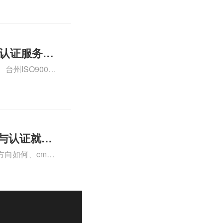
01认证服务怎
州ISO9000
认证、CE认证怎
费标准是什么相关
理与认证就业
向如何、cma
a未来就业方向、
详情可查看下方正