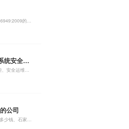
49:2009的外
0外审员、
正文！
系统安全运
些、安全运维服
运维服务资质认
iso体系认证知
证的公司
格多少钱、石家庄
000认证费用大概