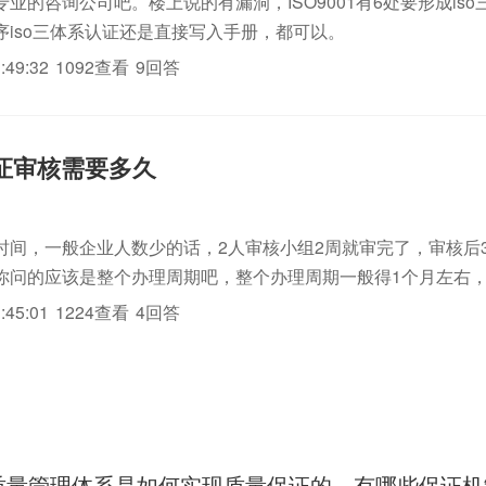
业的咨询公司吧。楼上说的有漏洞，ISO9001有6处要形成is
序iso三体系认证还是直接写入手册，都可以。
:49:32
1092查看
9回答
1认证审核需要多久
时间，一般企业人数少的话，2人审核小组2周就审完了，审核后
你问的应该是整个办理周期吧，整个办理周期一般得1个月左右
因为审核之前还有一些必需流程呢。根据企业需求大致可以分为两
:45:01
1224查看
4回答
，这类的流程相对...
01的质量管理体系是如何实现质量保证的，有哪些保证机