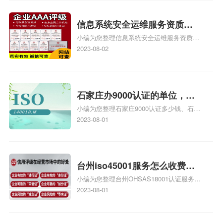
iso体系认证知识，详情可查看下方正文！
信息系统安全运维服务资质二
小编为您整理信息系统安全运维服务资质认
级费用，信息系统安全运维服
证证书机构有哪些、安全运维服务资质的费
2023-08-02
务资质二级
用是多少啊、安全运维服务资质哪家便宜、
安全运维服务资质认证哪家效率高、信息系
统安全集成服务资质认证的申请书相关iso
体系认证知识，详情可查看下方正文！
石家庄办9000认证的单位，石
小编为您整理石家庄9000认证多少钱、石家
家庄9000认证的公司
庄9000认证价格多少钱、石家庄9000认证
2023-08-01
大概多少钱、石家庄9000认证价格贵吗、石
家庄9000认证费用大概多钱相关iso体系认
证知识，详情可查看下方正文！
台州iso45001服务怎么收费，
小编为您整理台州OHSAS18001认证服务中
台州iso45001认证服务怎么收
心哪家收费便宜、台州ISO9000认证，哪个
2023-08-01
费
咨询公司服务好、台州CE认证,台州机械机
电CE认证、CE认证怎么收费、温州科普