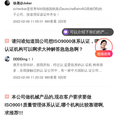
徐晟@Joker
schenker是世界500强德国铁路(DeutscheBahnAG简称DB)的
子公司。按道理应该证件齐全！
2022-02-09 11:05:01
960查看
2回答
可以介绍下你们的产品么？
请问谁知道我公司想ISO9000体系认证，哪个
认证机构可以啊求大神解答急急急啊？
DDDDing！！
展开全部你好，据我所知，经过认.监委批准的认.证机.构有很
多，在我接触过的认.证公司中，有一家中大国际认.证公司，
认.证批准号是CNCA-R-2016-226的还可以，他们公司比较注
2022-02-09 11:20:02
980查看
5回答
重质量而且拿证效.率也高，不过要提醒你，看一下对方公司
的资质和认.证范围，是否包括你们公司的体系或...
本公司做机械产品的,现在客户要求要做
ISO9001质量管理体系认证,哪个机构比较靠谱啊,
求推荐!!!