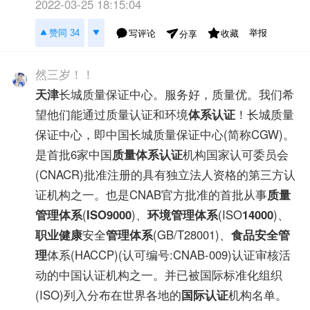
2022-03-25 18:15:04
举报
赞同 34
写评论
收藏
分享
然三岁！！
天津
长城质量保证中心。服务好，质量优。我们希
望他们能通过质量认证和环境
体系认证
！长城质量
保证中心，即中国长城质量保证中心(简称CGW)。
是首批6家中国
质量体系认证
机构国家认可委员会
(CNACR)批准注册的具有独立法人资格的第三方认
证机构之一。也是CNAB官方批准的首批从事
质量
管理体系
(
ISO9000
)、
环境管理体系
(ISO
14000
)、
职业健康
安全
管理体系
(GB/T28001)、
食品安全管
理
体系(HACCP)(认可编号:CNAB-009)认证审核活
动的中国认证机构之一。并已被国际标准化组织
(ISO)列入分布在世界各地的
国际认证
机构名单。