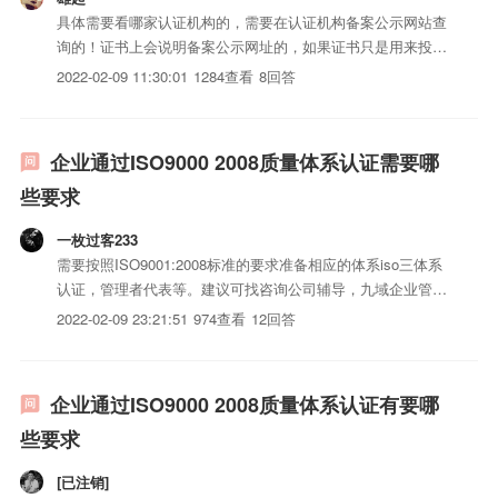
具体需要看哪家认证机构的，需要在认证机构备案公示网站查
询的！证书上会说明备案公示网址的，如果证书只是用来投标
竞标用的，证书不用在认监委公示也可以的，在认监委公示的
2022-02-09 11:30:01
1284查看
8回答
价格高很多，成本太高了，如果是大型企业为了完善企业文化
和内部体系可以考虑做认监委公示的！
企业通过ISO9000 2008质量体系认证需要哪
些要求
一枚过客233
需要按照ISO9001:2008标准的要求准备相应的体系iso三体系
认证，管理者代表等。建议可找咨询公司辅导，九域企业管理
顾问有限公司（GMI）很有经验，有需要可以联系
2022-02-09 23:21:51
974查看
12回答
企业通过ISO9000 2008质量体系认证有要哪
些要求
[已注销]