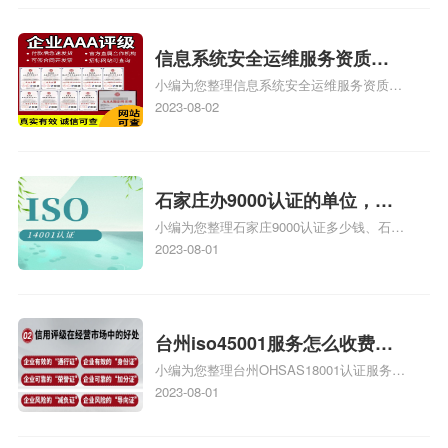
iso9000外审员、SA8000外审员培训相关
iso体系认证知识，详情可查看下方正文！
信息系统安全运维服务资质二
小编为您整理信息系统安全运维服务资质认
级费用，信息系统安全运维服
证证书机构有哪些、安全运维服务资质的费
2023-08-02
务资质二级
用是多少啊、安全运维服务资质哪家便宜、
安全运维服务资质认证哪家效率高、信息系
统安全集成服务资质认证的申请书相关iso
体系认证知识，详情可查看下方正文！
石家庄办9000认证的单位，石
小编为您整理石家庄9000认证多少钱、石家
家庄9000认证的公司
庄9000认证价格多少钱、石家庄9000认证
2023-08-01
大概多少钱、石家庄9000认证价格贵吗、石
家庄9000认证费用大概多钱相关iso体系认
证知识，详情可查看下方正文！
台州iso45001服务怎么收费，
小编为您整理台州OHSAS18001认证服务中
台州iso45001认证服务怎么收
心哪家收费便宜、台州ISO9000认证，哪个
2023-08-01
费
咨询公司服务好、台州CE认证,台州机械机
电CE认证、CE认证怎么收费、温州科普