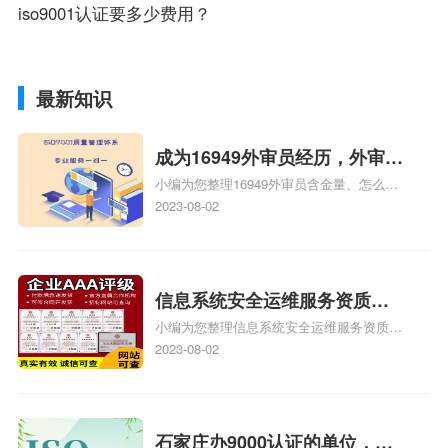
iso9001认证要多少费用？
最新知识
成为16949外审员经历，外审员
小编为您整理16949外审员含金量、怎么才
16949
能成为注册的TS16949:2009的外审员、我
2023-08-02
也想16949外审员，不过不了解具体情况、
iso9000外审员、SA8000外审员培训相关
iso体系认证知识，详情可查看下方正文！
信息系统安全运维服务资质二
小编为您整理信息系统安全运维服务资质认
级费用，信息系统安全运维服
证证书机构有哪些、安全运维服务资质的费
2023-08-02
务资质二级
用是多少啊、安全运维服务资质哪家便宜、
安全运维服务资质认证哪家效率高、信息系
统安全集成服务资质认证的申请书相关iso
体系认证知识，详情可查看下方正文！
石家庄办9000认证的单位，石