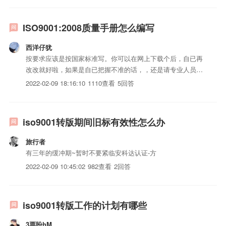
核档期开展转换活动。（3）当转换...
ISO9001:2008质量手册怎么编写
西洋仔犹
按要求应该是按国家标准写。你可以在网上下载个后，自已再
改改就好啦，如果是自已把握不准的话，，还是请专业人员搞
好一些，，因为ISO9000涉及很多国家标准内容，只有对国家
2022-02-09 18:16:10
1110查看
5回答
标准把握很准的人，才能做好。
iso9001转版期间旧标有效性怎么办
旅行者
有三年的缓冲期~暂时不要紧临安科达认证-方
2022-02-09 10:45:02
982查看
2回答
iso9001转版工作的计划有哪些
3票盼hM