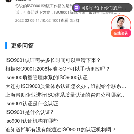
你说的ISO9001转版工作指的是升级为2015新版吗？如果是的
可以介绍下你们的产品么？
话，可参照以下方案：ISO9001新版培训，最好涵盖班长以上
的所有管理层及工程师，可尽可能多的取得内审员资格证书；
2022-02-09 11:10:02
1001查看
2回答
GAP分析；根据GAP分析找出的差异，制定改进及完善措
施；组织新版的内审并提交内审报告；向认证组织申请...
更多问答
ISO9001认证需要多长时间可以申请下来？
根据ISO9001:2008标准-SOP可以手动更改吗？
iso9000质量管理体系的ISO9000认证
大连办ISO9000质量体系认证怎么办，谁能给个联系方式啊。谢谢。
上海帮助企业进行ISO体系质量认证的咨询公司哪家比较好 最好有丰富的帮助地产行业类公司进行贯标的经验
iso9001认证是什么认证
ISO9001是什么认证?
iso9001认证机构有哪些
谁知道邯郸有没有能通过ISO9001的认证机构啊？