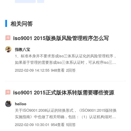
相关问答
iso9001 2015版换版风险管理程序怎么写
指教八宝
1、标准本身并不要求形成iso三体系认证化的风险管理程序，
如果基于管理的需要形成iso三体系认证时，可从程序iso三体
系认证的基本要素及风险管理的过程特点进行参考编写。2、
2022-02-09 14:12:55
948查看
2回答
一般的过程程序类iso三体系认证可包括：目的、范围、涉及
到的职责权限、相关需要统一的术语定义、基本的管理流程...
iso9001 2015正式版体系转版需要哪些资源
heiloo
关于ISO9001:2008认证的转换形式，《ISO9001:2015版转换
实施指南》中也做了相关明确，包括：（1）认证机构须对每
一个客户进行ISO9001：2015的审核。（2）基于与认证组织
2022-02-09 10:30:01
954查看
5回答
的协议，认证机构可以在例行的监督审核、复审和/或特殊审