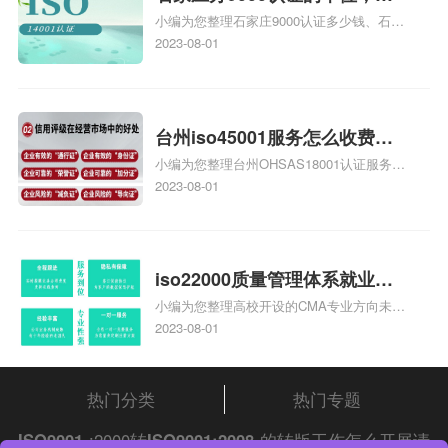
小编为您整理石家庄9000认证多少钱、石家
家庄9000认证的公司
庄9000认证价格多少钱、石家庄9000认证
2023-08-01
大概多少钱、石家庄9000认证价格贵吗、石
家庄9000认证费用大概多钱相关iso体系认
证知识，详情可查看下方正文！
台州iso45001服务怎么收费，
小编为您整理台州OHSAS18001认证服务中
台州iso45001认证服务怎么收
心哪家收费便宜、台州ISO9000认证，哪个
2023-08-01
费
咨询公司服务好、台州CE认证,台州机械机
电CE认证、CE认证怎么收费、温州科普
ISO45001职业健康安全管理体系认证收费
标准是什么相关iso体系认证知识，详情可
iso22000质量管理体系就业方
查看下方正文！
小编为您整理高校开设的CMA专业方向未来
向，质量管理与认证就业方向
就业前景及就业方向如何、cma就业方向有
2023-08-01
哪些、国际质量认证专业的就业方向、cpa
和cma未来就业方向、大学生考完cma，就
哪些就业方向相关iso体系认证知识，详情
热门分类
热门专题
可查看下方正文！
ISO9001
:2000转
ISO9001:2008
的转版工作怎么开展请