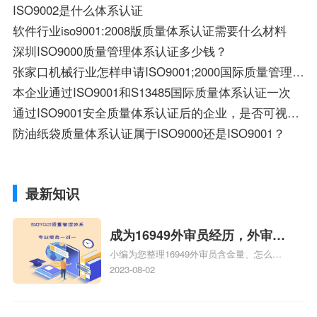
ISO9002是什么体系认证
软件行业iso9001:2008版质量体系认证需要什么材料
深圳ISO9000质量管理体系认证多少钱？
张家口机械行业怎样申请ISO9001;2000国际质量管理体系认证
本企业通过ISO9001和S13485国际质量体系认证一次
通过ISO9001安全质量体系认证后的企业，是否可视为通过安全生产标准化建设等级的评定
防油纸袋质量体系认证属于ISO9000还是ISO9001？
最新知识
成为16949外审员经历，外审员
小编为您整理16949外审员含金量、怎么才
16949
能成为注册的TS16949:2009的外审员、我
2023-08-02
也想16949外审员，不过不了解具体情况、
iso9000外审员、SA8000外审员培训相关
iso体系认证知识，详情可查看下方正文！