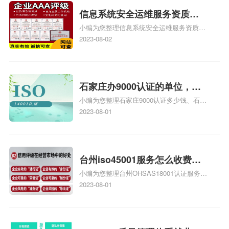
信息系统安全运维服务资质二
小编为您整理信息系统安全运维服务资质认
级费用，信息系统安全运维服
证证书机构有哪些、安全运维服务资质的费
2023-08-02
务资质二级
用是多少啊、安全运维服务资质哪家便宜、
安全运维服务资质认证哪家效率高、信息系
统安全集成服务资质认证的申请书相关iso
体系认证知识，详情可查看下方正文！
石家庄办9000认证的单位，石
小编为您整理石家庄9000认证多少钱、石家
家庄9000认证的公司
庄9000认证价格多少钱、石家庄9000认证
2023-08-01
大概多少钱、石家庄9000认证价格贵吗、石
家庄9000认证费用大概多钱相关iso体系认
证知识，详情可查看下方正文！
台州iso45001服务怎么收费，
小编为您整理台州OHSAS18001认证服务中
台州iso45001认证服务怎么收
心哪家收费便宜、台州ISO9000认证，哪个
2023-08-01
费
咨询公司服务好、台州CE认证,台州机械机
电CE认证、CE认证怎么收费、温州科普
ISO45001职业健康安全管理体系认证收费