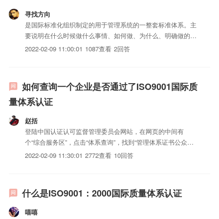
寻找方向
是国际标准化组织制定的用于管理系统的一整套标准体系。主
要说明在什么时候做什么事情、如何做、为什么、明确做的过
程、程序及如何记录等等。从而使管理系统能发挥很好的作
2022-02-09 11:00:01
1087查看
2回答
用，出现理想的iso三体系认证（包括服务）。
如何查询一个企业是否通过了ISO9001国际质
量体系认证
赵括
登陆中国认证认可监督管理委员会网站，在网页的中间有
个“综合服务区”，点击“体系查询”，找到“管理体系证书公众查
询”，输入要查询的企业的全称，一字不差，再输入验证码，
2022-02-09 11:30:01
2772查看
10回答
点击查询。查询步骤如下1.登陆中国质量认证中心2.点击
ISO9001认证3.点击证书查询4.CQC证书5.输入证书编...
什么是ISO9001：2000国际质量体系认证
嘻嘻