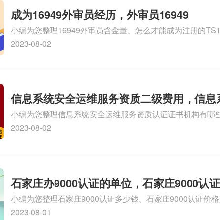
成为16949外审员经历，外审员16949
小编为您整理16949外审员含金量、怎么才能成为注册的TS169
审员、我也想16949外审员，不过不了解具体情况、iso900
2023-08-02
SA8000外审员培训相关iso体系认证知识，详情可查看下方
信息系统安全运维服务资质二级费用，信息
小编为您整理信息系统安全运维服务资质认证证书机构有哪
维服务资质二级
务资质的费用是多少啊、安全运维服务资质哪家便宜、安全
2023-08-02
证哪家效率高、信息系统安全集成服务资质认证的申请书相关
识，详情可查看下方正文！
石家庄办9000认证的单位，石家庄9000认
小编为您整理石家庄9000认证多少钱、石家庄9000认证价
9000认证大概多少钱、石家庄9000认证价格贵吗、石家庄9
2023-08-01