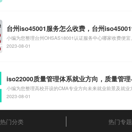
多钱相关iso体系认证知识，详情可查看下方正文！
台州iso45001服务怎么收费，台州iso450
小编为您整理台州OHSAS18001认证服务中心哪家收费便宜、台
么收费
认证，哪个咨询公司服务好、台州CE认证,台州机械机电CE
2023-08-01
么收费、温州科普ISO45001职业健康安全管理体系认证收
iso体系认证知识，详情可查看下方正文！
iso22000质量管理体系就业方向，质量管
小编为您整理高校开设的CMA专业方向未来就业前景及就业方
方向
就业方向有哪些、国际质量认证专业的就业方向、cpa和cm
2023-08-01
大学生考完cma，就哪些就业方向相关iso体系认证知识，
文！
热门分类
热门专题