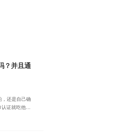
的吗？并且通
的，还是自己确
01认证就吃他的
该周周吃参，有