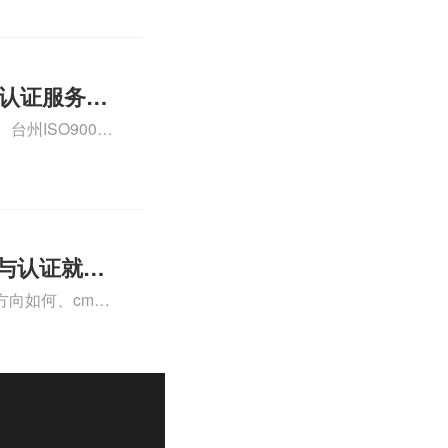
01认证服务怎
州ISO9000
认证、CE认证怎
费标准是什么相关
理与认证就业
向如何、cma
a未来就业方向、
详情可查看下方正