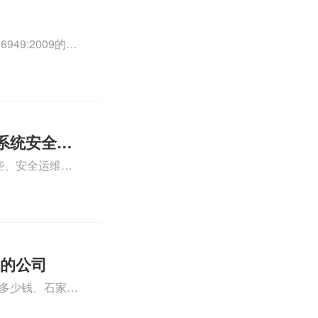
49:2009的外
0外审员、
正文！
系统安全运
些、安全运维服
运维服务资质认
iso体系认证知
证的公司
格多少钱、石家庄
000认证费用大概