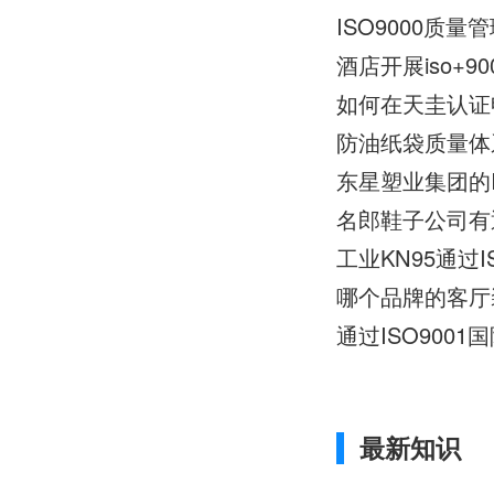
ISO9000质
酒店开展iso+
如何在天圭认证申
防油纸袋质量体系认
东星塑业集团的I
名郎鞋子公司有通
工业KN95通过I
哪个品牌的客厅装
通过ISO900
最新知识