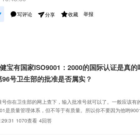
举报
写评论
收藏
分享
健宝有国家ISO9001：2000的国际认证是真
8]第96号卫生部的批准是否属实？
的批准号你在卫生部的网上查下，输入批准号就可以了。一般应该有
9001是质量管理体系，但不等于有质量。所以你不要因为他哟90
1就不吃他的药。3、所谓药或保健品都有他的适用人群，有些人应
:29:31
1070查看
4回答
...