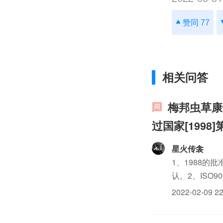
赞同 77
相关问答
梅邦虫草康
过国家[199
星火传衾
1、1988
认。2、ISO
药，没900
2022-02-09 22
些人却应该周周吃