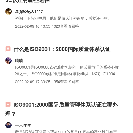
3C认证有哪些途径
星探经纪人1447
咨询一下伟业中周，他们是做认证咨询的，感觉还不错。
2022-02-09 16:16:55
1020查看
9回答
什么是ISO9001：2000国际质量体系认证
嘻嘻
ISO9001是ISO9000族标准所包括的一组质量管理体系核心标
准之一。ISO9000族标准是国际标准化组织（ISO）在1994年
提出的概念，是指“由ISO/Tc176（国际标准化组织质量管理和
2022-02-09 17:39:25
1354查看
9回答
质量保证技术委员会）制定的国际标准。ISO9001用于证实组
织具有提供满足顾客要求和...
ISO9001:2000国际质量管理体系认证在哪办
理？
一只咩咩
我是NQA认证公司的现在9001体系是08版本的湖北我们有审