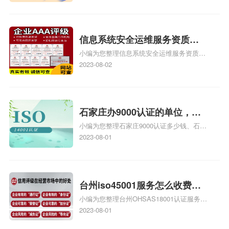
也想16949外审员，不过不了解具体情况、
iso9000外审员、SA8000外审员培训相关
iso体系认证知识，详情可查看下方正文！
信息系统安全运维服务资质二
小编为您整理信息系统安全运维服务资质认
级费用，信息系统安全运维服
证证书机构有哪些、安全运维服务资质的费
2023-08-02
务资质二级
用是多少啊、安全运维服务资质哪家便宜、
安全运维服务资质认证哪家效率高、信息系
统安全集成服务资质认证的申请书相关iso
体系认证知识，详情可查看下方正文！
石家庄办9000认证的单位，石
小编为您整理石家庄9000认证多少钱、石家
家庄9000认证的公司
庄9000认证价格多少钱、石家庄9000认证
2023-08-01
大概多少钱、石家庄9000认证价格贵吗、石
家庄9000认证费用大概多钱相关iso体系认
证知识，详情可查看下方正文！
台州iso45001服务怎么收费，
小编为您整理台州OHSAS18001认证服务中
台州iso45001认证服务怎么收
心哪家收费便宜、台州ISO9000认证，哪个
2023-08-01
费
咨询公司服务好、台州CE认证,台州机械机