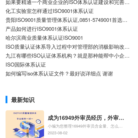
如果要精通一个商业企业的ISO体系认证建设和完善，应该怎样学习，我指的是自学
化工实验室怎样通过ISO9001体系认证
贵阳ISO9001质量管理体系认证,0851-5749001首选博天亚认证,国家权威认可,快速优惠一次性获证.
产品如何进行ISO9001体系认证
哈尔滨商业质量体系认证ISO9001
ISO质量认证体系导入过程中对管理部的消极影响改进措施
九江有哪些ISO认证体系机构？就是那种能帮中小企业获得ISO认证的机构
ISO国际体系认证
如何编写iso体系认证文件？最好说详细点 谢谢
最新知识
成为16949外审员经历，外审员
小编为您整理16949外审员含金量、怎么才
16949
能成为注册的TS16949:2009的外审员、我
2023-08-02