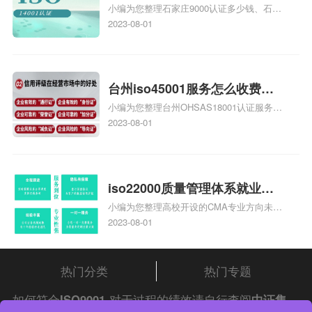
小编为您整理石家庄9000认证多少钱、石家
家庄9000认证的公司
庄9000认证价格多少钱、石家庄9000认证
2023-08-01
大概多少钱、石家庄9000认证价格贵吗、石
家庄9000认证费用大概多钱相关iso体系认
证知识，详情可查看下方正文！
台州iso45001服务怎么收费，
小编为您整理台州OHSAS18001认证服务中
台州iso45001认证服务怎么收
心哪家收费便宜、台州ISO9000认证，哪个
2023-08-01
费
咨询公司服务好、台州CE认证,台州机械机
电CE认证、CE认证怎么收费、温州科普
ISO45001职业健康安全管理体系认证收费
标准是什么相关iso体系认证知识，详情可
iso22000质量管理体系就业方
查看下方正文！
小编为您整理高校开设的CMA专业方向未来
向，质量管理与认证就业方向
就业前景及就业方向如何、cma就业方向有
2023-08-01
哪些、国际质量认证专业的就业方向、cpa
和cma未来就业方向、大学生考完cma，就
哪些就业方向相关iso体系认证知识，详情
热门分类
热门专题
可查看下方正文！
如何符合
ISO9001
对于过程的绩效请自行查阅
中证集