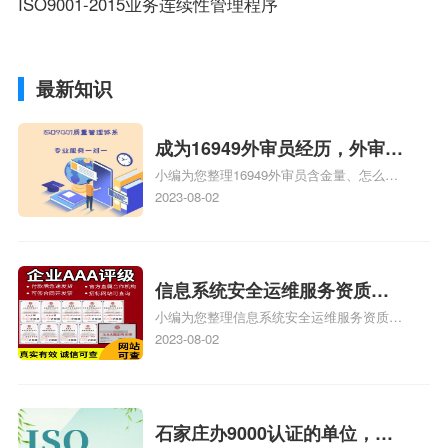
ISO9001-2015业务连续性管理程序
最新知识
成为16949外审员经历，外审员
小编为您整理16949外审员含金量、怎么才
16949
能成为注册的TS16949:2009的外审员、我
2023-08-02
也想16949外审员，不过不了解具体情况、
iso9000外审员、SA8000外审员培训相关
iso体系认证知识，详情可查看下方正文！
信息系统安全运维服务资质二
小编为您整理信息系统安全运维服务资质认
级费用，信息系统安全运维服
证证书机构有哪些、安全运维服务资质的费
2023-08-02
务资质二级
用是多少啊、安全运维服务资质哪家便宜、
安全运维服务资质认证哪家效率高、信息系
统安全集成服务资质认证的申请书相关iso
体系认证知识，详情可查看下方正文！
石家庄办9000认证的单位，石