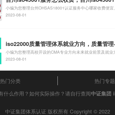
小编为您整理台州OHSAS18001认证服务中心哪家收费便宜、台
么收费
认证，哪个咨询公司服务好、台州CE认证,台州机械机电CE
2023-08-01
么收费、温州科普ISO45001职业健康安全管理体系认证收
iso体系认证知识，详情可查看下方正文！
iso22000质量管理体系就业方向，质量管
小编为您整理高校开设的CMA专业方向未来就业前景及就业方
方向
就业方向有哪些、国际质量认证专业的就业方向、cpa和cm
2023-08-01
大学生考完cma，就哪些就业方向相关iso体系认证知识，
文！
热门分类
热门专题
有什么作用？如何实际操作？请自行查阅
中证集团
中证集团体系认证 版权所有 Copyright © 2022