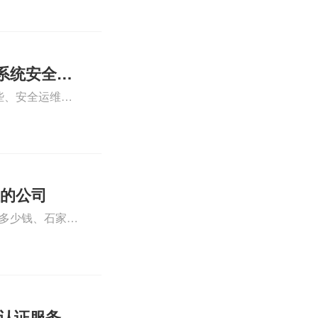
正文！
系统安全运
些、安全运维服
运维服务资质认
iso体系认证知
证的公司
格多少钱、石家庄
000认证费用大概
01认证服务怎