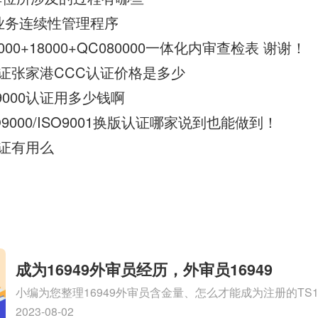
015业务连续性管理程序
14000+18000+QC080000一体化内审查检表 谢谢！
0认证张家港CCC认证价格是多少
9000认证用多少钱啊
SO9000/ISO9001换版认证哪家说到也能做到！
认证有用么
成为16949外审员经历，外审员16949
小编为您整理16949外审员含金量、怎么才能成为注册的TS169
审员、我也想16949外审员，不过不了解具体情况、iso900
2023-08-02