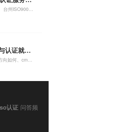
州ISO9000
认证、CE认证怎
费标准是什么相关
理与认证就业
向如何、cma
a未来就业方向、
详情可查看下方正
iso认证
问答频