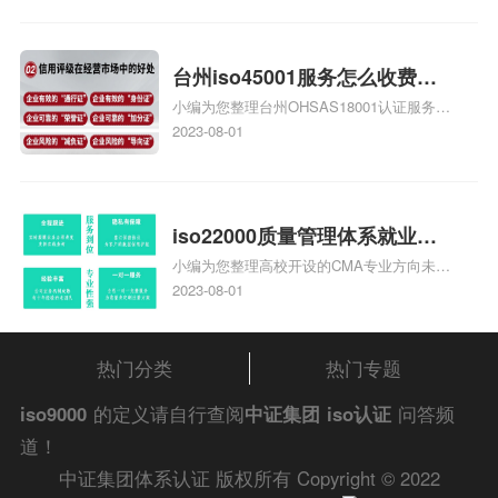
家庄9000认证费用大概多钱相关iso体系认
证知识，详情可查看下方正文！
台州iso45001服务怎么收费，
小编为您整理台州OHSAS18001认证服务中
台州iso45001认证服务怎么收
心哪家收费便宜、台州ISO9000认证，哪个
2023-08-01
费
咨询公司服务好、台州CE认证,台州机械机
电CE认证、CE认证怎么收费、温州科普
ISO45001职业健康安全管理体系认证收费
标准是什么相关iso体系认证知识，详情可
iso22000质量管理体系就业方
查看下方正文！
小编为您整理高校开设的CMA专业方向未来
向，质量管理与认证就业方向
就业前景及就业方向如何、cma就业方向有
2023-08-01
哪些、国际质量认证专业的就业方向、cpa
和cma未来就业方向、大学生考完cma，就
哪些就业方向相关iso体系认证知识，详情
热门分类
热门专题
可查看下方正文！
iso9000
的定义请自行查阅
中证集团
iso认证
问答频
道！
中证集团体系认证 版权所有 Copyright © 2022