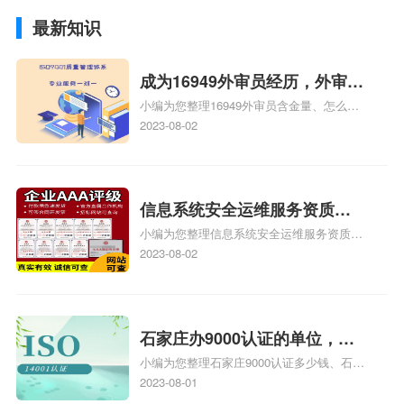
最新知识
成为16949外审员经历，外审员
小编为您整理16949外审员含金量、怎么才
16949
能成为注册的TS16949:2009的外审员、我
2023-08-02
也想16949外审员，不过不了解具体情况、
iso9000外审员、SA8000外审员培训相关
iso体系认证知识，详情可查看下方正文！
信息系统安全运维服务资质二
小编为您整理信息系统安全运维服务资质认
级费用，信息系统安全运维服
证证书机构有哪些、安全运维服务资质的费
2023-08-02
务资质二级
用是多少啊、安全运维服务资质哪家便宜、
安全运维服务资质认证哪家效率高、信息系
统安全集成服务资质认证的申请书相关iso
体系认证知识，详情可查看下方正文！
石家庄办9000认证的单位，石
小编为您整理石家庄9000认证多少钱、石家
家庄9000认证的公司
庄9000认证价格多少钱、石家庄9000认证
2023-08-01
大概多少钱、石家庄9000认证价格贵吗、石