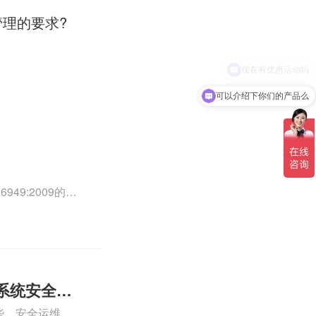
管理的要求?
可以介绍下你们的产品么
49:2009的外
0外审员、
正文！
系统安全运
些、安全运维服