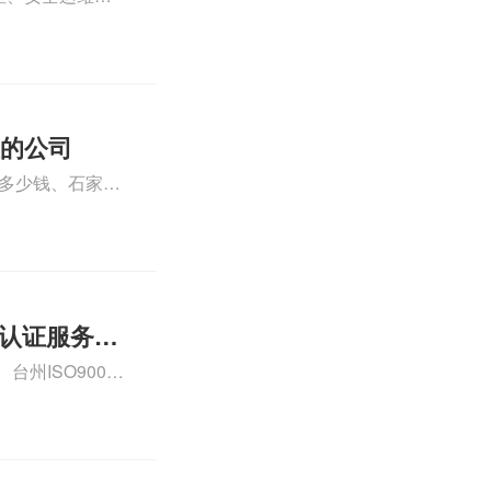
运维服务资质认
iso体系认证知
证的公司
格多少钱、石家庄
000认证费用大概
01认证服务怎
州ISO9000
认证、CE认证怎
费标准是什么相关