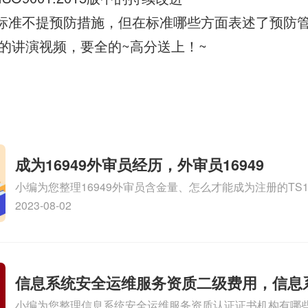
9001标准不提预防措施，但在标准哪些方面表述了预防
2008的讲演视频，要全的~高分送上！~
成为16949外审员经历，外审员16949
小编为您整理16949外审员含金量、怎么才能成为注册的TS169
审员、我也想16949外审员，不过不了解具体情况、iso900
2023-08-02
SA8000外审员培训相关iso体系认证知识，详情可查看下方
信息系统安全运维服务资质二级费用，信息
小编为您整理信息系统安全运维服务资质认证证书机构有哪