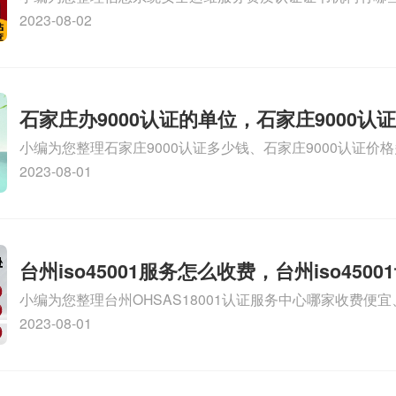
维服务资质二级
务资质的费用是多少啊、安全运维服务资质哪家便宜、安全
2023-08-02
证哪家效率高、信息系统安全集成服务资质认证的申请书相关
识，详情可查看下方正文！
石家庄办9000认证的单位，石家庄9000认
小编为您整理石家庄9000认证多少钱、石家庄9000认证价
9000认证大概多少钱、石家庄9000认证价格贵吗、石家庄9
2023-08-01
多钱相关iso体系认证知识，详情可查看下方正文！
台州iso45001服务怎么收费，台州iso450
小编为您整理台州OHSAS18001认证服务中心哪家收费便宜、台
么收费
认证，哪个咨询公司服务好、台州CE认证,台州机械机电CE
2023-08-01
么收费、温州科普ISO45001职业健康安全管理体系认证收
iso体系认证知识，详情可查看下方正文！