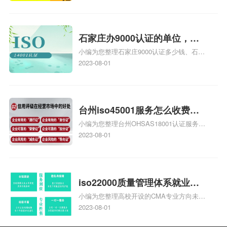
用是多少啊、安全运维服务资质哪家便宜、
安全运维服务资质认证哪家效率高、信息系
统安全集成服务资质认证的申请书相关iso
体系认证知识，详情可查看下方正文！
石家庄办9000认证的单位，石
小编为您整理石家庄9000认证多少钱、石家
家庄9000认证的公司
庄9000认证价格多少钱、石家庄9000认证
2023-08-01
大概多少钱、石家庄9000认证价格贵吗、石
家庄9000认证费用大概多钱相关iso体系认
证知识，详情可查看下方正文！
台州iso45001服务怎么收费，
小编为您整理台州OHSAS18001认证服务中
台州iso45001认证服务怎么收
心哪家收费便宜、台州ISO9000认证，哪个
2023-08-01
费
咨询公司服务好、台州CE认证,台州机械机
电CE认证、CE认证怎么收费、温州科普
ISO45001职业健康安全管理体系认证收费
标准是什么相关iso体系认证知识，详情可
iso22000质量管理体系就业方
查看下方正文！
小编为您整理高校开设的CMA专业方向未来
向，质量管理与认证就业方向
就业前景及就业方向如何、cma就业方向有
2023-08-01
哪些、国际质量认证专业的就业方向、cpa