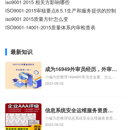
iso9001 2015 相关方影响哪些
ISO9001-2015审核要点8.5.1生产和服务提供的控制
iso9001 2015质量方针怎么变
ISO9001-14001-2015质量体系内审检查表
最新知识
成为16949外审员经历，外审员
小编为您整理16949外审员含金量、怎么才
16949
能成为注册的TS16949:2009的外审员、我
2023-08-02
也想16949外审员，不过不了解具体情况、
iso9000外审员、SA8000外审员培训相关
iso体系认证知识，详情可查看下方正文！
信息系统安全运维服务资质二
小编为您整理信息系统安全运维服务资质认
级费用，信息系统安全运维服
证证书机构有哪些、安全运维服务资质的费
2023-08-02
务资质二级