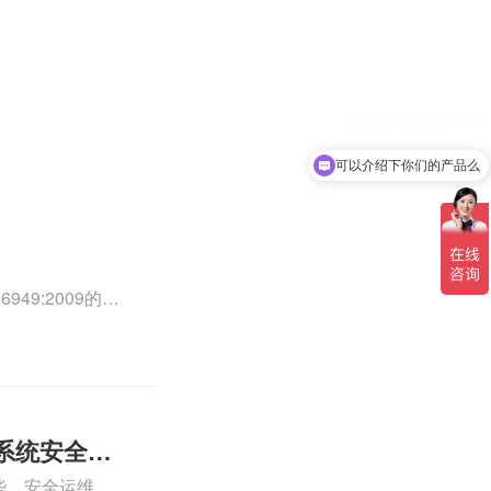
可以介绍下你们的产品么
49:2009的外
0外审员、
正文！
系统安全运
些、安全运维服