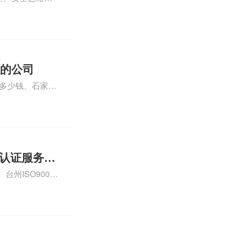
运维服务资质认
iso体系认证知
证的公司
格多少钱、石家庄
000认证费用大概
01认证服务怎
州ISO9000
认证、CE认证怎
费标准是什么相关