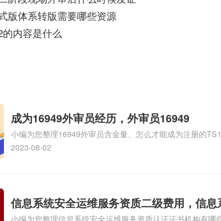
015正式版体系转版需要哪些资源
002的内容是什么
成为16949外审员经历，外审员16949
小编为您整理16949外审员含金量、怎么才能成为注册的TS169
审员、我也想16949外审员，不过不了解具体情况、iso900
2023-08-02
SA8000外审员培训相关iso体系认证知识，详情可查看下方
信息系统安全运维服务资质二级费用，信息
小编为您整理信息系统安全运维服务资质认证证书机构有哪