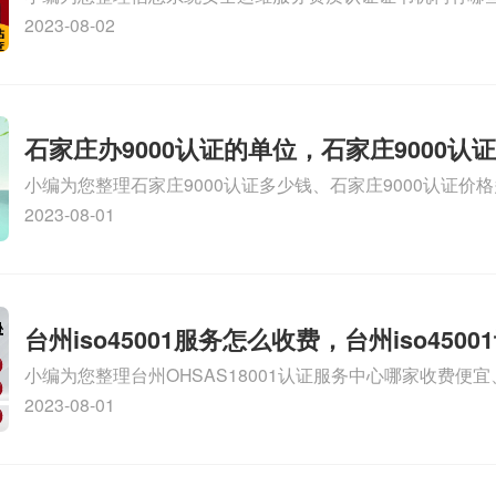
维服务资质二级
务资质的费用是多少啊、安全运维服务资质哪家便宜、安全
2023-08-02
证哪家效率高、信息系统安全集成服务资质认证的申请书相关
识，详情可查看下方正文！
石家庄办9000认证的单位，石家庄9000认
小编为您整理石家庄9000认证多少钱、石家庄9000认证价
9000认证大概多少钱、石家庄9000认证价格贵吗、石家庄9
2023-08-01
多钱相关iso体系认证知识，详情可查看下方正文！
台州iso45001服务怎么收费，台州iso450
小编为您整理台州OHSAS18001认证服务中心哪家收费便宜、台
么收费
认证，哪个咨询公司服务好、台州CE认证,台州机械机电CE
2023-08-01
么收费、温州科普ISO45001职业健康安全管理体系认证收
iso体系认证知识，详情可查看下方正文！