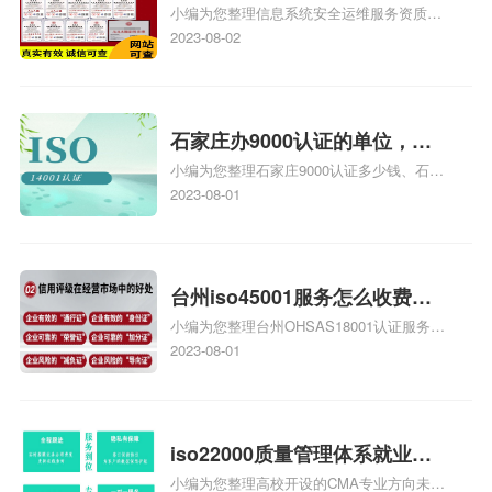
小编为您整理信息系统安全运维服务资质认
级费用，信息系统安全运维服
证证书机构有哪些、安全运维服务资质的费
2023-08-02
务资质二级
用是多少啊、安全运维服务资质哪家便宜、
安全运维服务资质认证哪家效率高、信息系
统安全集成服务资质认证的申请书相关iso
体系认证知识，详情可查看下方正文！
石家庄办9000认证的单位，石
小编为您整理石家庄9000认证多少钱、石家
家庄9000认证的公司
庄9000认证价格多少钱、石家庄9000认证
2023-08-01
大概多少钱、石家庄9000认证价格贵吗、石
家庄9000认证费用大概多钱相关iso体系认
证知识，详情可查看下方正文！
台州iso45001服务怎么收费，
小编为您整理台州OHSAS18001认证服务中
台州iso45001认证服务怎么收
心哪家收费便宜、台州ISO9000认证，哪个
2023-08-01
费
咨询公司服务好、台州CE认证,台州机械机
电CE认证、CE认证怎么收费、温州科普
ISO45001职业健康安全管理体系认证收费
标准是什么相关iso体系认证知识，详情可
iso22000质量管理体系就业方
查看下方正文！
小编为您整理高校开设的CMA专业方向未来
向，质量管理与认证就业方向