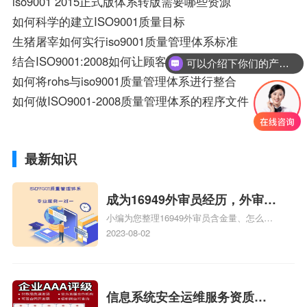
iso9001 2015正式版体系转版需要哪些资源
如何科学的建立ISO9001质量目标
生猪屠宰如何实行iso9001质量管理体系标准
结合ISO9001:2008如何让顾客满意
可以介绍下你们的产品么？
如何将rohs与iso9001质量管理体系进行整合
如何做ISO9001-2008质量管理体系的程序文件
最新知识
成为16949外审员经历，外审员
小编为您整理16949外审员含金量、怎么才
16949
能成为注册的TS16949:2009的外审员、我
2023-08-02
也想16949外审员，不过不了解具体情况、
iso9000外审员、SA8000外审员培训相关
iso体系认证知识，详情可查看下方正文！
信息系统安全运维服务资质二