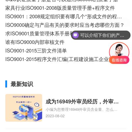
家具行业ISO9001-2008版质量管理手册+程序文件
ISO9001：2008规定组织要有哪几个“形成文件的程序”？
ISO9000确定与产品有关的要求时应当考虑哪些方面？
求ISO9001质量管理体系手册和程序文件！有的话能EM 给我吗？wangkai120105@163.com我想参考下！谢谢！
可以介绍下你们的产品么？
谁有ISO9000内部审核文件
ISO9001-2015三阶文件清单
ISO9001-2015程序文件汇编(工程建设施工企业)
最新知识
成为16949外审员经历，外审员
小编为您整理16949外审员含金量、怎么才
16949
能成为注册的TS16949:2009的外审员、我
2023-08-02
也想16949外审员，不过不了解具体情况、
iso9000外审员、SA8000外审员培训相关