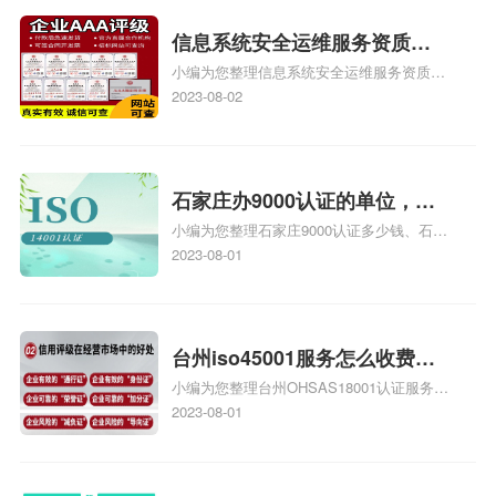
iso体系认证知识，详情可查看下方正文！
信息系统安全运维服务资质二
小编为您整理信息系统安全运维服务资质认
级费用，信息系统安全运维服
证证书机构有哪些、安全运维服务资质的费
2023-08-02
务资质二级
用是多少啊、安全运维服务资质哪家便宜、
安全运维服务资质认证哪家效率高、信息系
统安全集成服务资质认证的申请书相关iso
体系认证知识，详情可查看下方正文！
石家庄办9000认证的单位，石
小编为您整理石家庄9000认证多少钱、石家
家庄9000认证的公司
庄9000认证价格多少钱、石家庄9000认证
2023-08-01
大概多少钱、石家庄9000认证价格贵吗、石
家庄9000认证费用大概多钱相关iso体系认
证知识，详情可查看下方正文！
台州iso45001服务怎么收费，
小编为您整理台州OHSAS18001认证服务中
台州iso45001认证服务怎么收
心哪家收费便宜、台州ISO9000认证，哪个
2023-08-01
费
咨询公司服务好、台州CE认证,台州机械机
电CE认证、CE认证怎么收费、温州科普
ISO45001职业健康安全管理体系认证收费