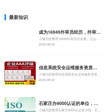
最新知识
成为16949外审员经历，外审员
小编为您整理16949外审员含金量、怎么才
16949
能成为注册的TS16949:2009的外审员、我
2023-08-02
也想16949外审员，不过不了解具体情况、
iso9000外审员、SA8000外审员培训相关
iso体系认证知识，详情可查看下方正文！
信息系统安全运维服务资质二
小编为您整理信息系统安全运维服务资质认
级费用，信息系统安全运维服
证证书机构有哪些、安全运维服务资质的费
2023-08-02
务资质二级
用是多少啊、安全运维服务资质哪家便宜、
安全运维服务资质认证哪家效率高、信息系
统安全集成服务资质认证的申请书相关iso
体系认证知识，详情可查看下方正文！
石家庄办9000认证的单位，石
小编为您整理石家庄9000认证多少钱、石家
家庄9000认证的公司