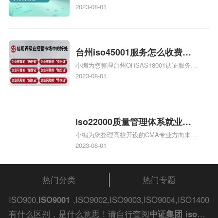
庄9000认证价格多少钱、石家庄9000认证
2023-08-01
大概多少钱、石家庄9000认证价格贵吗、石
家庄9000认证费用大概多钱相关iso体系认
证知识，详情可查看下方正文！
台州iso45001服务怎么收费，
小编为您整理台州OHSAS18001认证服务中
台州iso45001认证服务怎么收
心哪家收费便宜、台州ISO9000认证，哪个
2023-08-01
费
咨询公司服务好、台州CE认证,台州机械机
电CE认证、CE认证怎么收费、温州科普
ISO45001职业健康安全管理体系认证收费
标准是什么相关iso体系认证知识，详情可
iso22000质量管理体系就业方
查看下方正文！
小编为您整理高校开设的CMA专业方向未来
向，质量管理与认证就业方向
就业前景及就业方向如何、cma就业方向有
2023-08-01
哪些、国际质量认证专业的就业方向、cpa
和cma未来就业方向、大学生考完cma，就
哪些就业方向相关iso体系认证知识，详情
热门分类
热门专题
可查看下方正文！
ISO900,
ISO9001
,ISO9002,ISO9003,ISO9004,ISO1400
有什么区别，是什么意思！请自行查阅
中证集团
iso认