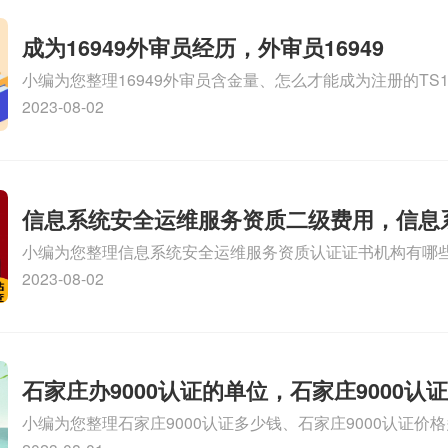
成为16949外审员经历，外审员16949
小编为您整理16949外审员含金量、怎么才能成为注册的TS169
审员、我也想16949外审员，不过不了解具体情况、iso900
2023-08-02
SA8000外审员培训相关iso体系认证知识，详情可查看下方
信息系统安全运维服务资质二级费用，信息
小编为您整理信息系统安全运维服务资质认证证书机构有哪
维服务资质二级
务资质的费用是多少啊、安全运维服务资质哪家便宜、安全
2023-08-02
证哪家效率高、信息系统安全集成服务资质认证的申请书相关
识，详情可查看下方正文！
石家庄办9000认证的单位，石家庄9000认
小编为您整理石家庄9000认证多少钱、石家庄9000认证价