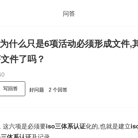
问答
01中为什么只是6项活动必须形成文件
序文件了吗？
40
写回答
好问题
2 个回答
, 这六项是必须要
iso三体系认证
化的,也就是建立
i
o
三体系认证
及记录.