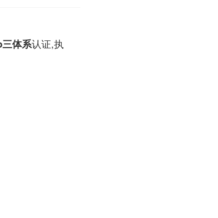
so三体系
认证,执