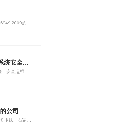
49:2009的外
0外审员、
正文！
系统安全运
些、安全运维服
运维服务资质认
iso体系认证知
证的公司
格多少钱、石家庄