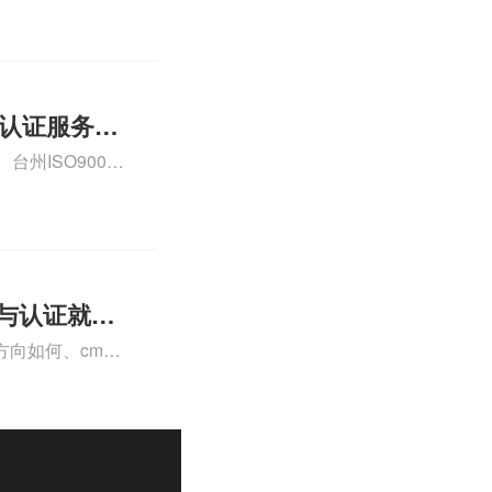
000认证费用大概
01认证服务怎
州ISO9000
认证、CE认证怎
费标准是什么相关
理与认证就业
向如何、cma
a未来就业方向、
详情可查看下方正