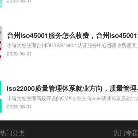
9000认证大概多少钱、石家庄9000认证价格贵吗、石家庄9
2023-08-01
多钱相关iso体系认证知识，详情可查看下方正文！
台州iso45001服务怎么收费，台州iso450
小编为您整理台州OHSAS18001认证服务中心哪家收费便宜、台
么收费
认证，哪个咨询公司服务好、台州CE认证,台州机械机电CE
2023-08-01
么收费、温州科普ISO45001职业健康安全管理体系认证收
iso体系认证知识，详情可查看下方正文！
iso22000质量管理体系就业方向，质量管
小编为您整理高校开设的CMA专业方向未来就业前景及就业方
方向
就业方向有哪些、国际质量认证专业的就业方向、cpa和cm
2023-08-01
大学生考完cma，就哪些就业方向相关iso体系认证知识，
文！
热门分类
热门专题