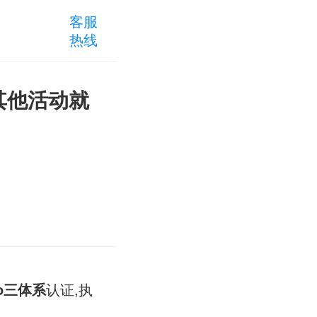
客服
热线
,其他活动就
so三体系
认证,执