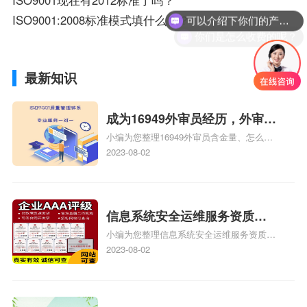
可以介绍下你们的产品么？
ISO9001:2008标准模式填什么？？
你们是怎么收费的呢？
最新知识
成为16949外审员经历，外审员
小编为您整理16949外审员含金量、怎么才
16949
能成为注册的TS16949:2009的外审员、我
2023-08-02
也想16949外审员，不过不了解具体情况、
iso9000外审员、SA8000外审员培训相关
iso体系认证知识，详情可查看下方正文！
信息系统安全运维服务资质二
小编为您整理信息系统安全运维服务资质认
级费用，信息系统安全运维服
证证书机构有哪些、安全运维服务资质的费
2023-08-02
务资质二级
用是多少啊、安全运维服务资质哪家便宜、
安全运维服务资质认证哪家效率高、信息系
统安全集成服务资质认证的申请书相关iso