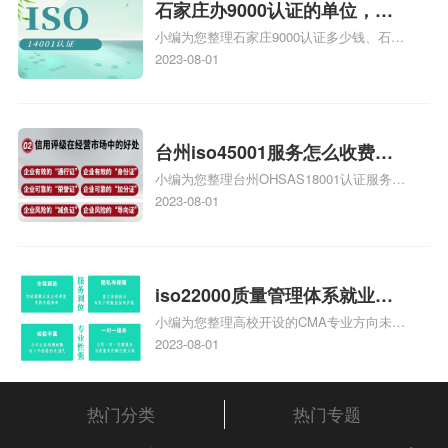
体系认证知识，详情可查看下方正文！
石家庄办9000认证的单位，石
小编为您整理石家庄9000认证多少钱、石家
家庄9000认证的公司
庄9000认证价格多少钱、石家庄9000认证
2023-08-01
大概多少钱、石家庄9000认证价格贵吗、石
家庄9000认证费用大概多钱相关iso体系认
证知识，详情可查看下方正文！
台州iso45001服务怎么收费，
小编为您整理台州OHSAS18001认证服务中
台州iso45001认证服务怎么收
心哪家收费便宜、台州ISO9000认证，哪个
2023-08-01
费
咨询公司服务好、台州CE认证,台州机械机
电CE认证、CE认证怎么收费、温州科普
ISO45001职业健康安全管理体系认证收费
标准是什么相关iso体系认证知识，详情可
iso22000质量管理体系就业方
查看下方正文！
小编为您整理高校开设的CMA专业方向未来
向，质量管理与认证就业方向
就业前景及就业方向如何、cma就业方向有
2023-08-01
哪些、国际质量认证专业的就业方向、cpa
和cma未来就业方向、大学生考完cma，就
哪些就业方向相关iso体系认证知识，详情
热门分类
热门专题
可查看下方正文！