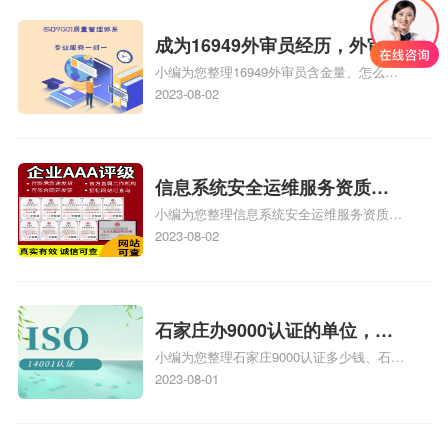
成为16949外审员经历，外审员
小编为您整理16949外审员含金量、怎么才
16949
能成为注册的TS16949:2009的外审员、我
2023-08-02
也想16949外审员，不过不了解具体情况、
iso9000外审员、SA8000外审员培训相关
iso体系认证知识，详情可查看下方正文！
信息系统安全运维服务资质二
小编为您整理信息系统安全运维服务资质认
级费用，信息系统安全运维服
证证书机构有哪些、安全运维服务资质的费
2023-08-02
务资质二级
用是多少啊、安全运维服务资质哪家便宜、
安全运维服务资质认证哪家效率高、信息系
统安全集成服务资质认证的申请书相关iso
体系认证知识，详情可查看下方正文！
石家庄办9000认证的单位，石
小编为您整理石家庄9000认证多少钱、石家
家庄9000认证的公司
庄9000认证价格多少钱、石家庄9000认证
2023-08-01
大概多少钱、石家庄9000认证价格贵吗、石
家庄9000认证费用大概多钱相关iso体系认
证知识，详情可查看下方正文！