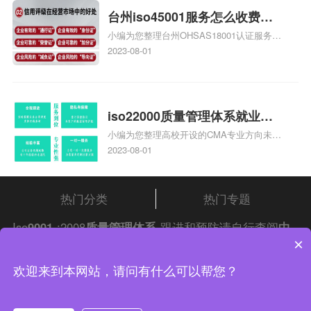
台州iso45001服务怎么收费，
小编为您整理台州OHSAS18001认证服务中
台州iso45001认证服务怎么收
心哪家收费便宜、台州ISO9000认证，哪个
2023-08-01
费
咨询公司服务好、台州CE认证,台州机械机
电CE认证、CE认证怎么收费、温州科普
ISO45001职业健康安全管理体系认证收费
标准是什么相关iso体系认证知识，详情可
iso22000质量管理体系就业方
查看下方正文！
小编为您整理高校开设的CMA专业方向未来
向，质量管理与认证就业方向
就业前景及就业方向如何、cma就业方向有
2023-08-01
哪些、国际质量认证专业的就业方向、cpa
和cma未来就业方向、大学生考完cma，就
哪些就业方向相关iso体系认证知识，详情
热门分类
热门专题
可查看下方正文！
Iso
9001
:2008
质量管理体系
跟进和预防请自行查阅
中
×
证集团
iso认证
问答频道！
中证集团体系认证 版权所有 Copyright © 2022
欢迎来到本网站，请问有什么可以帮您？
渝ICP备2021005902号-4
渝公网安备 50010502003954号