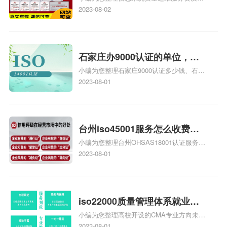
证证书机构有哪些、安全运维服务资质的费
2023-08-02
务资质二级
用是多少啊、安全运维服务资质哪家便宜、
安全运维服务资质认证哪家效率高、信息系
统安全集成服务资质认证的申请书相关iso
体系认证知识，详情可查看下方正文！
石家庄办9000认证的单位，石
小编为您整理石家庄9000认证多少钱、石家
家庄9000认证的公司
庄9000认证价格多少钱、石家庄9000认证
2023-08-01
大概多少钱、石家庄9000认证价格贵吗、石
家庄9000认证费用大概多钱相关iso体系认
证知识，详情可查看下方正文！
台州iso45001服务怎么收费，
小编为您整理台州OHSAS18001认证服务中
台州iso45001认证服务怎么收
心哪家收费便宜、台州ISO9000认证，哪个
2023-08-01
费
咨询公司服务好、台州CE认证,台州机械机
电CE认证、CE认证怎么收费、温州科普
ISO45001职业健康安全管理体系认证收费
标准是什么相关iso体系认证知识，详情可
iso22000质量管理体系就业方
查看下方正文！
小编为您整理高校开设的CMA专业方向未来
向，质量管理与认证就业方向
就业前景及就业方向如何、cma就业方向有
2023-08-01