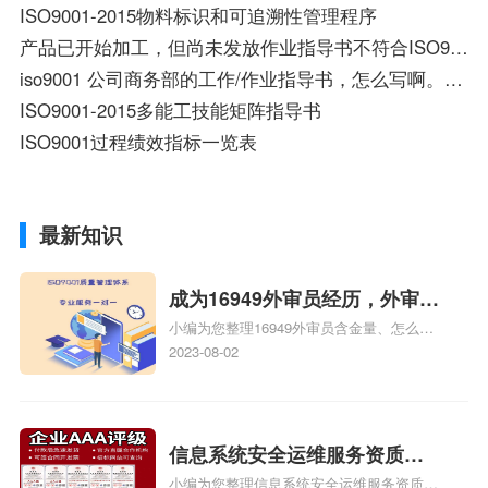
ISO9001-2015物料标识和可追溯性管理程序
产品已开始加工，但尚未发放作业指导书不符合ISO9001：2008那一条？
iso9001 公司商务部的工作/作业指导书，怎么写啊。谁有商务部的详细模板？谢谢啊
ISO9001-2015多能工技能矩阵指导书
ISO9001过程绩效指标一览表
最新知识
成为16949外审员经历，外审员
小编为您整理16949外审员含金量、怎么才
16949
能成为注册的TS16949:2009的外审员、我
2023-08-02
也想16949外审员，不过不了解具体情况、
iso9000外审员、SA8000外审员培训相关
iso体系认证知识，详情可查看下方正文！
信息系统安全运维服务资质二
小编为您整理信息系统安全运维服务资质认
级费用，信息系统安全运维服