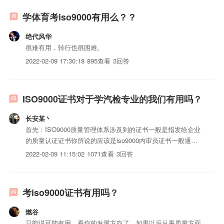
学体育考iso9000有用么？？
绝代风华
很难有用，转行也很困难。
2022-02-09 17:30:18
895查看
3回答
ISO9000证书对于学汽检专业的我们有用吗？
长安某丶
首先：ISO9000质量管理体系涉及到的证书一般是指发给企业
的质量认证证书你所说的应该是iso9000内审员证书一般通过
iso9000质量管理体系认证的公司才会需要内审员证书，并且
2022-02-09 11:15:02
1071查看
3回答
内审员证书是有有效期的，有效期是三年。到期后需要再先安
家培训并考试。另外，内审员证书是由参加培训的培...
考iso9000证书有用吗？
燃谷
只能说可能有用，看你的发展方向了，如果以后从事质量方面