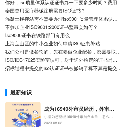
你好，iso质量体系认证证书办一下要多少时间？费用要多少？
泰国兽用医疗器械注册需要ISO证书？
混凝土搅拌站需不需要办理iso9001质量管理体系认证证书
不参加企业ISO9001:2000证书监审会如何？
Iso9000证书在铁路部门有用么
上海宝山区的中小企业如何申请ISO证书补贴
我们公司是做餐饮的，先在要做企业配餐，都需要取得哪些关于ISO9001证书?
ISO/IEC17025实验室认可，对于送外检定的证书是否也要验收？
招标过程中提交的iso认证证书被撤销了算不算是提交了虚假材料
最新知识
成为16949外审员经历，外审员
小编为您整理16949外审员含金量、怎么才
16949
能成为注册的TS16949:2009的外审员、我
2023-08-02