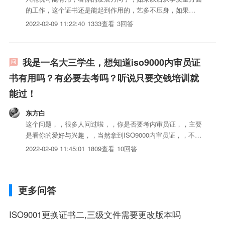
的工作，这个证书还是能起到作用的，艺多不压身，如果
MONEY富裕，能考考一个吧。
2022-02-09 11:22:40
1333查看
3回答
我是一名大三学生，想知道iso9000内审员证
书有用吗？有必要去考吗？听说只要交钱培训就
能过！
东方白
这个问题，，很多人问过啦，，你是否要考内审员证，，主要
是看你的爱好与兴趣，，当然拿到ISO9000内审员证，，不代
表你对体系就是熟悉。。而是要在企业做内审工作，，内审资
2022-02-09 11:45:01
1809查看
10回答
格一定要的，，没有证书的话，，是不能做内审员的，，
更多问答
ISO9001更换证书二,三级文件需要更改版本吗