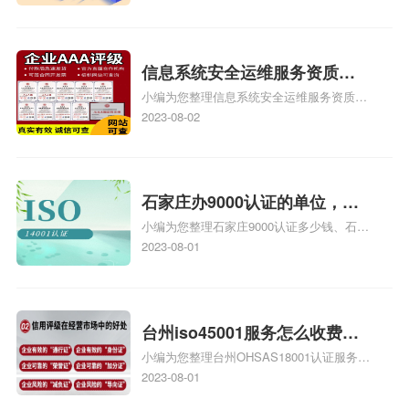
也想16949外审员，不过不了解具体情况、
iso9000外审员、SA8000外审员培训相关
iso体系认证知识，详情可查看下方正文！
信息系统安全运维服务资质二
小编为您整理信息系统安全运维服务资质认
级费用，信息系统安全运维服
证证书机构有哪些、安全运维服务资质的费
2023-08-02
务资质二级
用是多少啊、安全运维服务资质哪家便宜、
安全运维服务资质认证哪家效率高、信息系
统安全集成服务资质认证的申请书相关iso
体系认证知识，详情可查看下方正文！
石家庄办9000认证的单位，石
小编为您整理石家庄9000认证多少钱、石家
家庄9000认证的公司
庄9000认证价格多少钱、石家庄9000认证
2023-08-01
大概多少钱、石家庄9000认证价格贵吗、石
家庄9000认证费用大概多钱相关iso体系认
证知识，详情可查看下方正文！
台州iso45001服务怎么收费，
小编为您整理台州OHSAS18001认证服务中
台州iso45001认证服务怎么收
心哪家收费便宜、台州ISO9000认证，哪个
2023-08-01
费
咨询公司服务好、台州CE认证,台州机械机