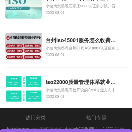
小编为您整理石家庄9000认证多少钱、石家
家庄9000认证的公司
庄9000认证价格多少钱、石家庄9000认证
2023-08-01
大概多少钱、石家庄9000认证价格贵吗、石
家庄9000认证费用大概多钱相关iso体系认
证知识，详情可查看下方正文！
台州iso45001服务怎么收费，
小编为您整理台州OHSAS18001认证服务中
台州iso45001认证服务怎么收
心哪家收费便宜、台州ISO9000认证，哪个
2023-08-01
费
咨询公司服务好、台州CE认证,台州机械机
电CE认证、CE认证怎么收费、温州科普
ISO45001职业健康安全管理体系认证收费
标准是什么相关iso体系认证知识，详情可
iso22000质量管理体系就业方
查看下方正文！
小编为您整理高校开设的CMA专业方向未来
向，质量管理与认证就业方向
就业前景及就业方向如何、cma就业方向有
2023-08-01
哪些、国际质量认证专业的就业方向、cpa
和cma未来就业方向、大学生考完cma，就
哪些就业方向相关iso体系认证知识，详情
热门分类
热门专题
可查看下方正文！
考
ISO9000
0有用吗请自行查阅
中证集团
iso认证
问答