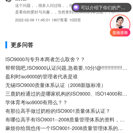
这个问题，，很多人问过啦，，你是否要考内审员证，，主要
可以介绍下你们的产品么？
是看你的爱好与兴趣，，当然拿到ISO9000内审员证，，不代
表你对体系就是熟悉。。而是要在企业做内审工作，，内审资
2022-02-09 11:45:01
1807查看
10回答
格一定要的，，没有证书的话，，是不能做内审员的，，
更多问答
ISO9000与专升本两者怎么取舍？？
帮帮我吧,ISO9000认证问题,急着要,10分!@!!!!!!!!!!!!!!!!!!!!!!
盈利时iso9000的管理者代表是谁
无锡ISO9000质量体系认证（2008新版标准）
三鹿奶粉通过的是哪家机构的ISO9000、ISO14000和ISO22000认证
学体育考iso9000有用么？？
有那位高手做过奶粉的ISO9001质量体系认证？
有哪位高手有ISO9001--2008质量管理体系的资料，希望能传一份，本人急等着用。谢谢。
麻烦你给我也传一个ISO9001-2008质量管理体系的资料呗，谢谢。