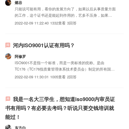
燃谷
只能说可能有用，看你的发展方向了，如果以后从事质量方面
的工作，这个证书还是能起到作用的，艺多不压身，如果
MONEY富裕，能考考一个吧。
2022-02-09 11:22:40
1332查看
3回答
河内ISO9001认证有用吗？
阿修罗
ISO9001不是指一个标准，而是一类标准的统称。是由
TC176（TC176指质量管理体系技术委员会）制定的所有国际
标准，是ISO12000多个标准中最畅销、最普遍的iso三体系认
2022-02-09 11:30:01
1005查看
2回答
证。
我是一名大三学生，想知道iso9000内审员证
书有用吗？有必要去考吗？听说只要交钱培训就
能过！
东方白