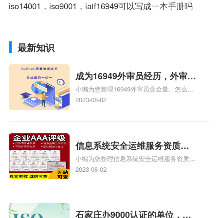
iso14001，iso9001，iatf16949可以写成一本手册吗
最新知识
成为16949外审员经历，外审员
小编为您整理16949外审员含金量、怎么才
16949
能成为注册的TS16949:2009的外审员、我
2023-08-02
也想16949外审员，不过不了解具体情况、
iso9000外审员、SA8000外审员培训相关
iso体系认证知识，详情可查看下方正文！
信息系统安全运维服务资质二
小编为您整理信息系统安全运维服务资质认
级费用，信息系统安全运维服
证证书机构有哪些、安全运维服务资质的费
2023-08-02
务资质二级
用是多少啊、安全运维服务资质哪家便宜、
安全运维服务资质认证哪家效率高、信息系
统安全集成服务资质认证的申请书相关iso
体系认证知识，详情可查看下方正文！
石家庄办9000认证的单位，石