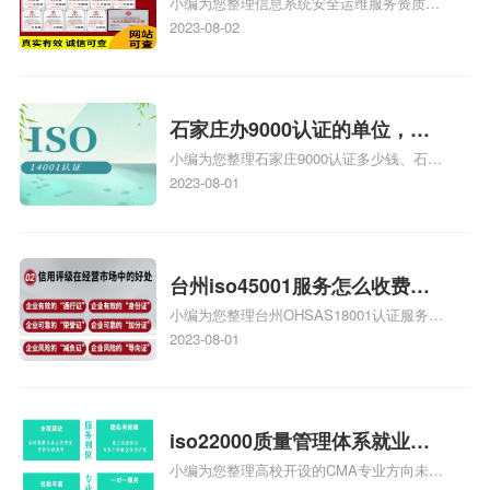
小编为您整理信息系统安全运维服务资质认
级费用，信息系统安全运维服
证证书机构有哪些、安全运维服务资质的费
2023-08-02
务资质二级
用是多少啊、安全运维服务资质哪家便宜、
安全运维服务资质认证哪家效率高、信息系
统安全集成服务资质认证的申请书相关iso
体系认证知识，详情可查看下方正文！
石家庄办9000认证的单位，石
小编为您整理石家庄9000认证多少钱、石家
家庄9000认证的公司
庄9000认证价格多少钱、石家庄9000认证
2023-08-01
大概多少钱、石家庄9000认证价格贵吗、石
家庄9000认证费用大概多钱相关iso体系认
证知识，详情可查看下方正文！
台州iso45001服务怎么收费，
小编为您整理台州OHSAS18001认证服务中
台州iso45001认证服务怎么收
心哪家收费便宜、台州ISO9000认证，哪个
2023-08-01
费
咨询公司服务好、台州CE认证,台州机械机
电CE认证、CE认证怎么收费、温州科普
ISO45001职业健康安全管理体系认证收费
标准是什么相关iso体系认证知识，详情可
iso22000质量管理体系就业方
查看下方正文！
小编为您整理高校开设的CMA专业方向未来
向，质量管理与认证就业方向