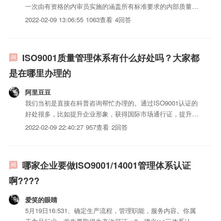
一次由有资格的内审员实施的涵盖所有标准要求的内部质量
（环境、职业健康安全）审核，并留有审核全过程的记录。c)
2022-02-09 13:06:55
1063查看
4回答
至少进行过一次管理评审，其中包括质量（环境、职业健康安
全）体系适宜性和有效性的审核，并留有记录。d)质量（环
境、职...
ISO9001质量管理体系有什么好处吗？大家都
是在哪里办理的
阿里豆豆
我们当初是直接在科普咨询帮忙办理的。通过ISO9001认证的
好处很多，比如提升企业形象，获得国际市场通行证，提升
iso三体系认证质量等等
2022-02-09 22:40:27
957查看
2回答
哪家企业要做ISO9001/14001管理体系认证
啊????
爱笑的眼睛
5月19日16:531、确定生产流程，管理职能，服务内容。你属