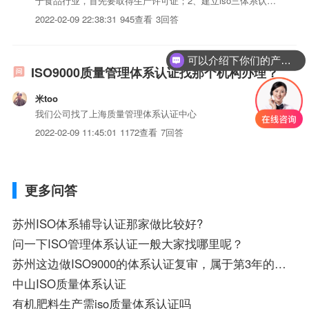
于食品行业，首先要取得生产许可证；2、建立iso三体系认证
化的质量管理体系（也就是编制体系iso三体系认证：编制质
2022-02-09 22:38:31
945查看
3回答
量手册、程序iso三体系认证、管理及作业iso三体系认证，建
立质量记录）；3、发布体系iso三体系认证并...
可以介绍下你们的产品么？
ISO9000质量管理体系认证找那个机构办理？
米too
我们公司找了上海质量管理体系认证中心
2022-02-09 11:45:01
1172查看
7回答
更多问答
苏州ISO体系辅导认证那家做比较好?
问一下ISO管理体系认证一般大家找哪里呢？
苏州这边做ISO9000的体系认证复审，属于第3年的换证审核，大概需要多少钱。公司规模60人
中山ISO质量体系认证
有机肥料生产需iso质量体系认证吗