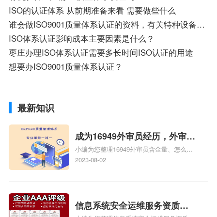
ISO的认证体系 从前期准备来看 需要做些什么
谁会做ISO9001质量体系认证的资料，有关特种设备安检、设备资料
ISO体系认证影响成本主要因素是什么？
枣庄办理ISO体系认证需要多长时间ISO认证的用途
想要办ISO9001质量体系认证？
最新知识
成为16949外审员经历，外审员
小编为您整理16949外审员含金量、怎么才
16949
能成为注册的TS16949:2009的外审员、我
2023-08-02
也想16949外审员，不过不了解具体情况、
iso9000外审员、SA8000外审员培训相关
iso体系认证知识，详情可查看下方正文！
信息系统安全运维服务资质二