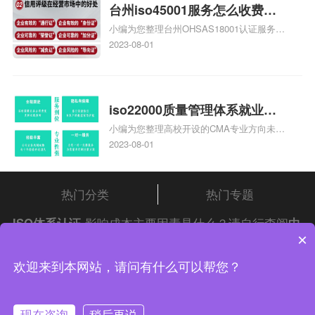
台州iso45001服务怎么收费，
小编为您整理台州OHSAS18001认证服务中
台州iso45001认证服务怎么收
心哪家收费便宜、台州ISO9000认证，哪个
2023-08-01
费
咨询公司服务好、台州CE认证,台州机械机
电CE认证、CE认证怎么收费、温州科普
ISO45001职业健康安全管理体系认证收费
标准是什么相关iso体系认证知识，详情可
iso22000质量管理体系就业方
查看下方正文！
小编为您整理高校开设的CMA专业方向未来
向，质量管理与认证就业方向
就业前景及就业方向如何、cma就业方向有
2023-08-01
哪些、国际质量认证专业的就业方向、cpa
和cma未来就业方向、大学生考完cma，就
哪些就业方向相关iso体系认证知识，详情
热门分类
热门专题
可查看下方正文！
ISO体系认证
影响成本主要因素是什么？请自行查阅
中
×
证集团
iso认证
问答频道！
中证集团体系认证 版权所有 Copyright © 2022
欢迎来到本网站，请问有什么可以帮您？
渝ICP备2021005902号-4
渝公网安备 50010502003954号