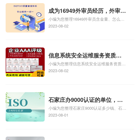
成为16949外审员经历，外审员
小编为您整理16949外审员含金量、怎么才
16949
能成为注册的TS16949:2009的外审员、我
2023-08-02
也想16949外审员，不过不了解具体情况、
iso9000外审员、SA8000外审员培训相关
iso体系认证知识，详情可查看下方正文！
信息系统安全运维服务资质二
小编为您整理信息系统安全运维服务资质认
级费用，信息系统安全运维服
证证书机构有哪些、安全运维服务资质的费
2023-08-02
务资质二级
用是多少啊、安全运维服务资质哪家便宜、
安全运维服务资质认证哪家效率高、信息系
统安全集成服务资质认证的申请书相关iso
体系认证知识，详情可查看下方正文！
石家庄办9000认证的单位，石
小编为您整理石家庄9000认证多少钱、石家
家庄9000认证的公司
庄9000认证价格多少钱、石家庄9000认证
2023-08-01
大概多少钱、石家庄9000认证价格贵吗、石
家庄9000认证费用大概多钱相关iso体系认
证知识，详情可查看下方正文！