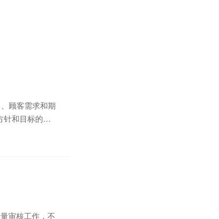
1、顾客需求和期
方针和目标的策
so三体系认证的
质量审核工作，不