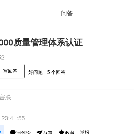
问答
1:2000质量管理体系认证
52
写回答
好问题
5 个回答
害朕
 23:41:55
举报
写评论
收藏
分享