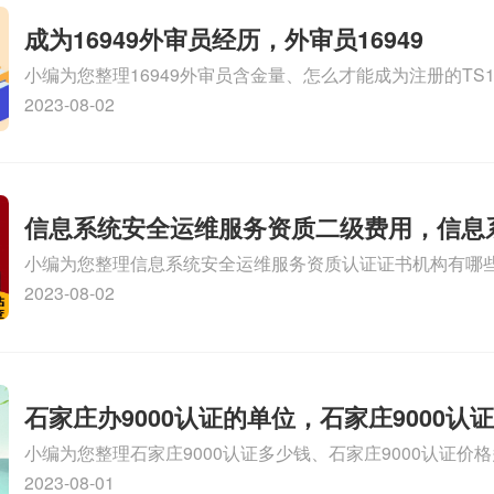
成为16949外审员经历，外审员16949
小编为您整理16949外审员含金量、怎么才能成为注册的TS169
审员、我也想16949外审员，不过不了解具体情况、iso900
2023-08-02
SA8000外审员培训相关iso体系认证知识，详情可查看下方
信息系统安全运维服务资质二级费用，信息
小编为您整理信息系统安全运维服务资质认证证书机构有哪
维服务资质二级
务资质的费用是多少啊、安全运维服务资质哪家便宜、安全
2023-08-02
证哪家效率高、信息系统安全集成服务资质认证的申请书相关
识，详情可查看下方正文！
石家庄办9000认证的单位，石家庄9000认
小编为您整理石家庄9000认证多少钱、石家庄9000认证价
9000认证大概多少钱、石家庄9000认证价格贵吗、石家庄9
2023-08-01