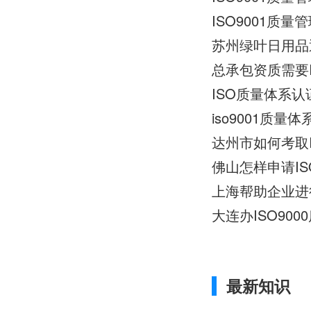
ISO9001质
苏州绿叶日用品
总承包资质需要I
ISO质量体系认
iso9001质量
达州市如何考取I
佛山怎样申请I
大连办ISO9
最新知识