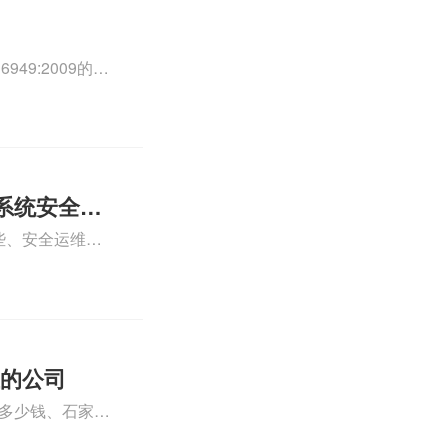
49:2009的外
0外审员、
正文！
系统安全运
些、安全运维服
运维服务资质认
iso体系认证知
证的公司
格多少钱、石家庄
000认证费用大概