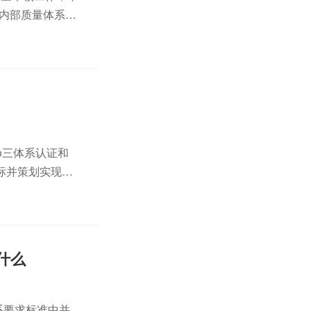
为内部质量体系审
.
o三体系认证和
标并策划实现过
持续性。资源管
指什么
体系要求标准中并