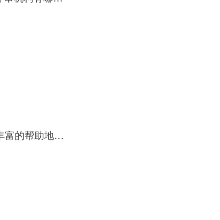
上海帮助企业进行ISO体系质量认证的咨询公司哪家比较好 最好有丰富的帮助地产行业类公司进行贯标的经验
。