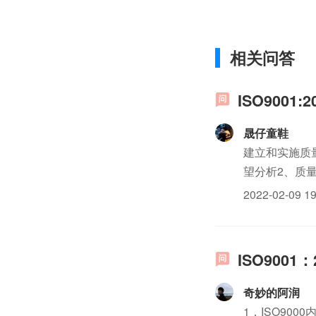
相关问答
ISO900
晟仔童鞋
建立和实施质
望分析2、质
划5、业务流程
2022-02-09 19
策划第二阶段：.
ISO900
奇妙的阿润
1．ISO9