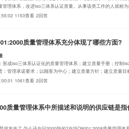
量管理体系，改进iso三体系认证质量。从事该类工作的人就称
ISO是国际标准化组织（InternationalOrganizationforSt..
:55:02
1153查看
2回答
9001:2000质量管理体系充分体现了哪些方面?
很
：形成iso三体系认证化的质量管理体系；建立质量手册；控制is
责：管理承诺要求；以顾客为中心；建立质量方针；建立质量目
权限并确保有效沟通；开展管理评审活动，确保质量管理体系的
:00:01
1061查看
2回答
理所需的资源；...
1:2000质量管理体系中所描述和说明的供应链是
早就发布了,怎么还在问2000版的?在ISO9001:2008质量管理