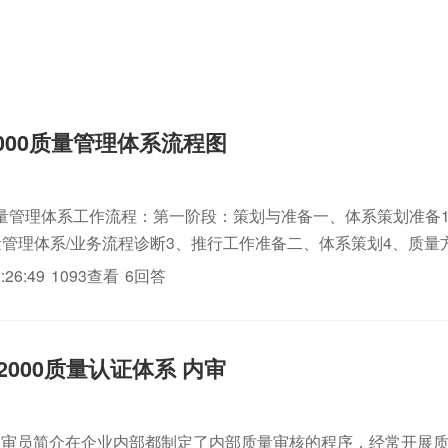
1:2000质量管理体系流程图
量管理体系工作流程：第一阶段：策划与准备一、体系策划准备
量管理体系/业务流程诊断3、推行工作准备二、体系策划4、质量
/过程的iso认证策划6、职能分配/职责/组织结构的策划7、体系i
:26:49
1093查看
6回答
..
1：2000质量认证体系 内审
000内审员简介在企业内部都制定了内部质量审核的程序，经常开展