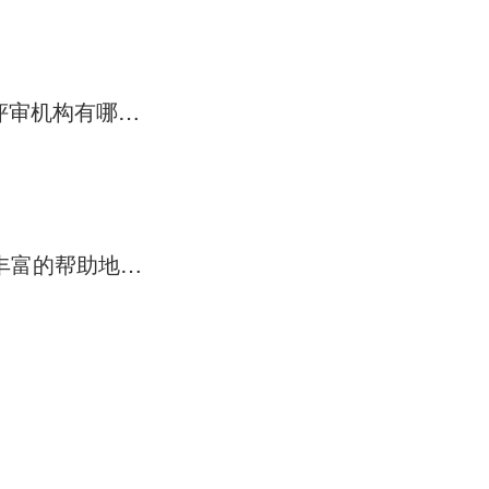
ISO9001质量管理体系认证流程是什么？全国都是一样的标准吗？评审机构有哪些？
上海帮助企业进行ISO体系质量认证的咨询公司哪家比较好 最好有丰富的帮助地产行业类公司进行贯标的经验
。