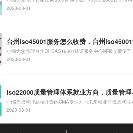
9000认证大概多少钱、石家庄9000认证价格贵吗、石家庄9
2023-08-01
多钱相关iso体系认证知识，详情可查看下方正文！
台州iso45001服务怎么收费，台州iso450
小编为您整理台州OHSAS18001认证服务中心哪家收费便宜、台
么收费
认证，哪个咨询公司服务好、台州CE认证,台州机械机电CE
2023-08-01
么收费、温州科普ISO45001职业健康安全管理体系认证收
iso体系认证知识，详情可查看下方正文！
iso22000质量管理体系就业方向，质量管
小编为您整理高校开设的CMA专业方向未来就业前景及就业方
方向
就业方向有哪些、国际质量认证专业的就业方向、cpa和cm
2023-08-01
大学生考完cma，就哪些就业方向相关iso体系认证知识，
文！