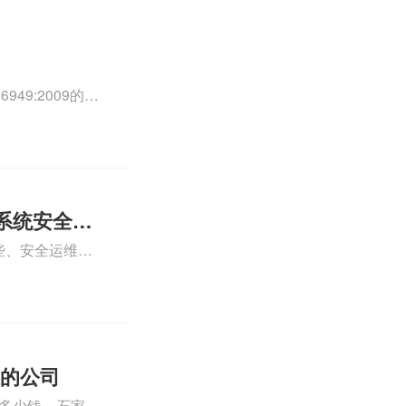
49:2009的外
0外审员、
正文！
系统安全运
些、安全运维服
运维服务资质认
iso体系认证知
证的公司
格多少钱、石家庄