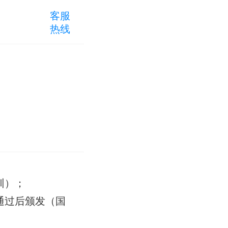
客服
热线
训）；
通过后颁发（国