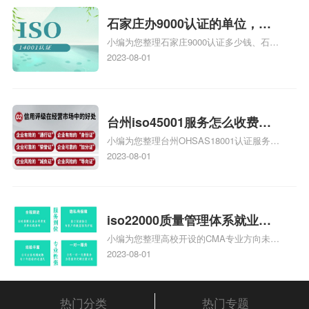
统安全集成服务资质认证的申请书相关iso
体系认证知识，详情可查看下方正文！
石家庄办9000认证的单位，石
小编为您整理石家庄9000认证多少钱、石家
家庄9000认证的公司
庄9000认证价格多少钱、石家庄9000认证
2023-08-01
大概多少钱、石家庄9000认证价格贵吗、石
家庄9000认证费用大概多钱相关iso体系认
证知识，详情可查看下方正文！
台州iso45001服务怎么收费，
小编为您整理台州OHSAS18001认证服务中
台州iso45001认证服务怎么收
心哪家收费便宜、台州ISO9000认证，哪个
2023-08-01
费
咨询公司服务好、台州CE认证,台州机械机
电CE认证、CE认证怎么收费、温州科普
ISO45001职业健康安全管理体系认证收费
标准是什么相关iso体系认证知识，详情可
iso22000质量管理体系就业方
查看下方正文！
小编为您整理高校开设的CMA专业方向未来
向，质量管理与认证就业方向
就业前景及就业方向如何、cma就业方向有
2023-08-01
哪些、国际质量认证专业的就业方向、cpa
和cma未来就业方向、大学生考完cma，就
哪些就业方向相关iso体系认证知识，详情
热门分类
热门专题