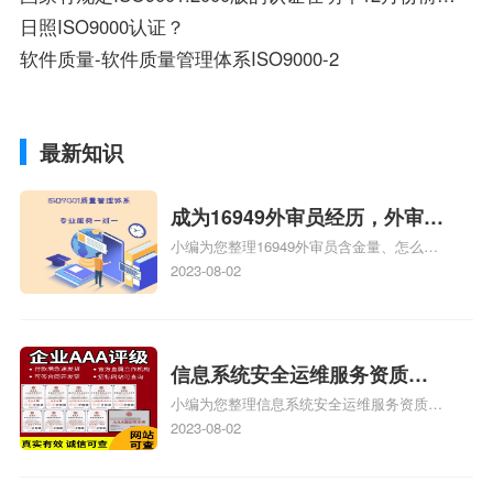
日照ISO9000认证？
软件质量-软件质量管理体系ISO9000-2
最新知识
成为16949外审员经历，外审员
小编为您整理16949外审员含金量、怎么才
16949
能成为注册的TS16949:2009的外审员、我
2023-08-02
也想16949外审员，不过不了解具体情况、
iso9000外审员、SA8000外审员培训相关
iso体系认证知识，详情可查看下方正文！
信息系统安全运维服务资质二
小编为您整理信息系统安全运维服务资质认
级费用，信息系统安全运维服
证证书机构有哪些、安全运维服务资质的费
2023-08-02
务资质二级
用是多少啊、安全运维服务资质哪家便宜、
安全运维服务资质认证哪家效率高、信息系