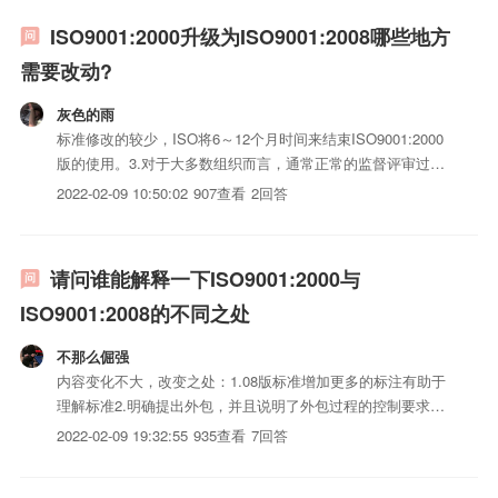
ISO9001:2000升级为ISO9001:2008哪些地方
需要改动?
灰色的雨
标准修改的较少，ISO将6～12个月时间来结束ISO9001:2000
版的使用。3.对于大多数组织而言，通常正常的监督评审过渡
即可，不需要额外时间。5.以下为申报条款：3.0术语与定义，
2022-02-09 10:50:02
907查看
2回答
取消了供应链。（供方-组织-顾客）4.1增加了外包过程的控
制，借助7.4.1的方法对外包方法进...
请问谁能解释一下ISO9001:2000与
ISO9001:2008的不同之处
不那么倔强
内容变化不大，改变之处：1.08版标准增加更多的标注有助于
理解标准2.明确提出外包，并且说明了外包过程的控制要求3.
对电子iso三体系认证，软件管理等做了要求4.对8.2.3顾客满
2022-02-09 19:32:55
935查看
7回答
意详细说明了衡量顾客满意的途径不只是依靠顾客满意度测量
更详细的区别你可以关注08版标准后面得标准修订...