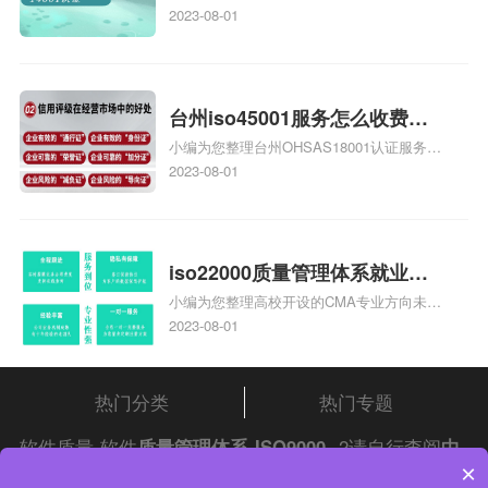
庄9000认证价格多少钱、石家庄9000认证
2023-08-01
大概多少钱、石家庄9000认证价格贵吗、石
家庄9000认证费用大概多钱相关iso体系认
证知识，详情可查看下方正文！
台州iso45001服务怎么收费，
小编为您整理台州OHSAS18001认证服务中
台州iso45001认证服务怎么收
心哪家收费便宜、台州ISO9000认证，哪个
2023-08-01
费
咨询公司服务好、台州CE认证,台州机械机
电CE认证、CE认证怎么收费、温州科普
ISO45001职业健康安全管理体系认证收费
标准是什么相关iso体系认证知识，详情可
iso22000质量管理体系就业方
查看下方正文！
小编为您整理高校开设的CMA专业方向未来
向，质量管理与认证就业方向
就业前景及就业方向如何、cma就业方向有
2023-08-01
哪些、国际质量认证专业的就业方向、cpa
和cma未来就业方向、大学生考完cma，就
哪些就业方向相关iso体系认证知识，详情
热门分类
热门专题
可查看下方正文！
软件质量-软件
质量管理体系
ISO9000
-2请自行查阅
中
×
证集团
iso认证
问答频道！