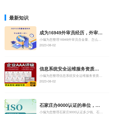
最新知识
成为16949外审员经历，外审员
小编为您整理16949外审员含金量、怎么才
16949
能成为注册的TS16949:2009的外审员、我
2023-08-02
也想16949外审员，不过不了解具体情况、
iso9000外审员、SA8000外审员培训相关
iso体系认证知识，详情可查看下方正文！
信息系统安全运维服务资质二
小编为您整理信息系统安全运维服务资质认
级费用，信息系统安全运维服
证证书机构有哪些、安全运维服务资质的费
2023-08-02
务资质二级
用是多少啊、安全运维服务资质哪家便宜、
安全运维服务资质认证哪家效率高、信息系
统安全集成服务资质认证的申请书相关iso
体系认证知识，详情可查看下方正文！
石家庄办9000认证的单位，石
小编为您整理石家庄9000认证多少钱、石家
家庄9000认证的公司