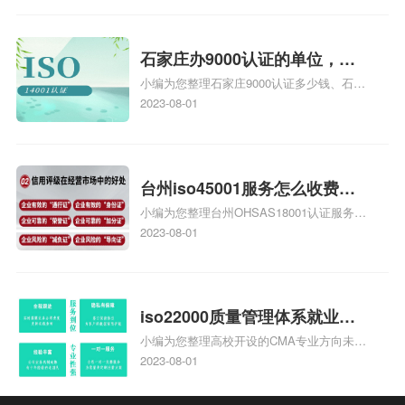
安全运维服务资质认证哪家效率高、信息系
统安全集成服务资质认证的申请书相关iso
体系认证知识，详情可查看下方正文！
石家庄办9000认证的单位，石
小编为您整理石家庄9000认证多少钱、石家
家庄9000认证的公司
庄9000认证价格多少钱、石家庄9000认证
2023-08-01
大概多少钱、石家庄9000认证价格贵吗、石
家庄9000认证费用大概多钱相关iso体系认
证知识，详情可查看下方正文！
台州iso45001服务怎么收费，
小编为您整理台州OHSAS18001认证服务中
台州iso45001认证服务怎么收
心哪家收费便宜、台州ISO9000认证，哪个
2023-08-01
费
咨询公司服务好、台州CE认证,台州机械机
电CE认证、CE认证怎么收费、温州科普
ISO45001职业健康安全管理体系认证收费
标准是什么相关iso体系认证知识，详情可
iso22000质量管理体系就业方
查看下方正文！
小编为您整理高校开设的CMA专业方向未来
向，质量管理与认证就业方向
就业前景及就业方向如何、cma就业方向有
2023-08-01
哪些、国际质量认证专业的就业方向、cpa
和cma未来就业方向、大学生考完cma，就