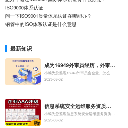
ISO9000体系认证
问一下ISO9001质量体系认证在哪能办？
钢管中的ISO体系认证是什么意思
最新知识
成为16949外审员经历，外审员
小编为您整理16949外审员含金量、怎么才
16949
能成为注册的TS16949:2009的外审员、我
2023-08-02
也想16949外审员，不过不了解具体情况、
iso9000外审员、SA8000外审员培训相关
iso体系认证知识，详情可查看下方正文！
信息系统安全运维服务资质二
小编为您整理信息系统安全运维服务资质认
级费用，信息系统安全运维服
证证书机构有哪些、安全运维服务资质的费
2023-08-02
务资质二级
用是多少啊、安全运维服务资质哪家便宜、