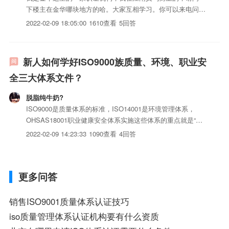
下楼主在金华哪块地方的哈。大家互相学习。你可以来电问价
格，哈哈。QQ：448158861谁说金华没有认证机构的，金华
2022-02-09 18:05:00
1610查看
5回答
有的。
新人如何学好ISO9000族质量、环境、职业安
全三大体系文件？
脱脂纯牛奶?
ISO9000是质量体系的标准，ISO14001是环境管理体系，
OHSAS18001职业健康安全体系实施这些体系的重点就是“做
我所写，写我所做”，“自上而下，全员参与”。整个管理的过程
2022-02-09 14:23:33
1090查看
4回答
贯穿PDCA循环
更多问答
销售ISO9001质量体系认证技巧
iso质量管理体系认证机构要有什么资质