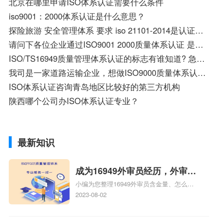
北京在哪里申请ISO体系认证需要什么条件
iso9001：2000体系认证是什么意思？
探险旅游 安全管理体系 要求 iso 21101-2014是认证标准吗
请问下各位企业通过ISO9001 2000质量体系认证 是不是也算通过了医疗器械的13485的认证是不是也包含了
ISO/TS16949质量管理体系认证的标志有谁知道? 急用!谢谢了!
我司是一家道路运输企业，想做ISO9000质量体系认证，望大家推荐行业知名的认证及咨询公司。
ISO体系认证咨询青岛地区比较好的第三方机构
陕西哪个公司办ISO体系认证专业？
最新知识
成为16949外审员经历，外审员
小编为您整理16949外审员含金量、怎么才
16949
能成为注册的TS16949:2009的外审员、我
2023-08-02
也想16949外审员，不过不了解具体情况、
iso9000外审员、SA8000外审员培训相关