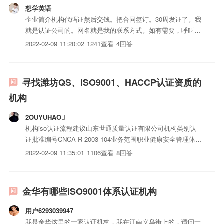
想学英语
企业简介机构代码证然后交钱。把合同签订。30周发证了。我
就是认证公司的。网名就是我的联系方式。如有需要，呼叫我
哦
2022-02-09 11:20:02
1241查看
4回答
寻找潍坊QS、ISO9001、HACCP认证资质的
机构
2OUYUHAO
机构iso认证流程建议山东世通质量认证有限公司机构类别认
证批准编号CNCA-R-2003-104业务范围职业健康安全管理体系
认证环境管理体系认证质量管理体系认证分支机构1个负责人
2022-02-09 11:35:01
1106查看
8回答
孙丕春电话0532-5730069传真0532-5728624批准日期2003-
02-10分支机构济南...
金华有哪些ISO9001体系认证机构
用户6293039947
我是金华这里的一家认证机构，我在江南义乌街上的，请问一