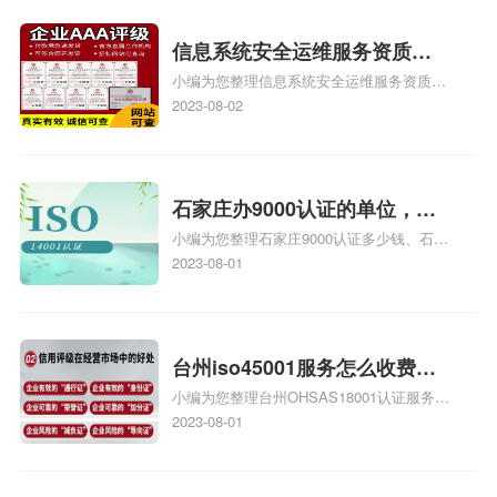
iso体系认证知识，详情可查看下方正文！
信息系统安全运维服务资质二
小编为您整理信息系统安全运维服务资质认
级费用，信息系统安全运维服
证证书机构有哪些、安全运维服务资质的费
2023-08-02
务资质二级
用是多少啊、安全运维服务资质哪家便宜、
安全运维服务资质认证哪家效率高、信息系
统安全集成服务资质认证的申请书相关iso
体系认证知识，详情可查看下方正文！
石家庄办9000认证的单位，石
小编为您整理石家庄9000认证多少钱、石家
家庄9000认证的公司
庄9000认证价格多少钱、石家庄9000认证
2023-08-01
大概多少钱、石家庄9000认证价格贵吗、石
家庄9000认证费用大概多钱相关iso体系认
证知识，详情可查看下方正文！
台州iso45001服务怎么收费，
小编为您整理台州OHSAS18001认证服务中
台州iso45001认证服务怎么收
心哪家收费便宜、台州ISO9000认证，哪个
2023-08-01
费
咨询公司服务好、台州CE认证,台州机械机
电CE认证、CE认证怎么收费、温州科普
ISO45001职业健康安全管理体系认证收费