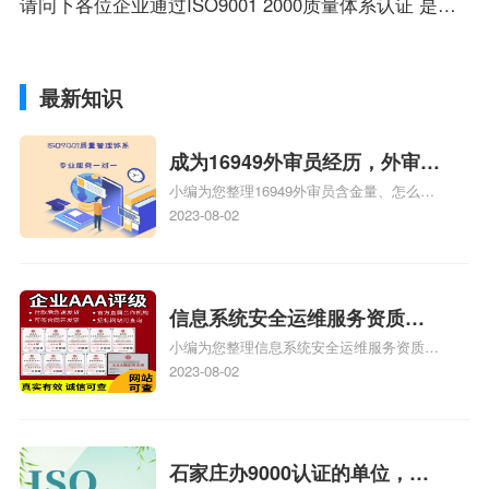
请问下各位企业通过ISO9001 2000质量体系认证 是不是也算通过了医疗器械的13485的认证是不是也包含了
最新知识
成为16949外审员经历，外审员
小编为您整理16949外审员含金量、怎么才
16949
能成为注册的TS16949:2009的外审员、我
2023-08-02
也想16949外审员，不过不了解具体情况、
iso9000外审员、SA8000外审员培训相关
iso体系认证知识，详情可查看下方正文！
信息系统安全运维服务资质二
小编为您整理信息系统安全运维服务资质认
级费用，信息系统安全运维服
证证书机构有哪些、安全运维服务资质的费
2023-08-02
务资质二级
用是多少啊、安全运维服务资质哪家便宜、
安全运维服务资质认证哪家效率高、信息系
统安全集成服务资质认证的申请书相关iso
体系认证知识，详情可查看下方正文！
石家庄办9000认证的单位，石