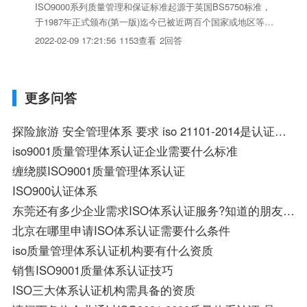
ISO9000系列质量管理和保证标准起源于英国BS5750标准，
于1987年正式颁布(第一版)迄今已被近两百个国家或地区等同
或等效采用。ISO9000标准的贯彻、推行以及ISO9000质量体
2022-02-09 17:21:56
1153查看
2回答
系认证的发展为提高企业质量保证能力、减低企业采购/销售
成本/风险、消除贸易壁垒等做出了积极...
更多问答
探险旅游 安全管理体系 要求 iso 21101-2014是认证标准吗
iso9001质量管理体系认证企业需要什么标准
缠绕膜ISO9001质量管理体系认证
ISO900认证体系
东莞还有多少企业需求ISO体系认证服务?知道的朋友可以合作共赢!
北京在哪里申请ISO体系认证需要什么条件
iso质量管理体系认证机构要有什么资质
销售ISO9001质量体系认证技巧
ISO三大体系认证机构需具备的资质