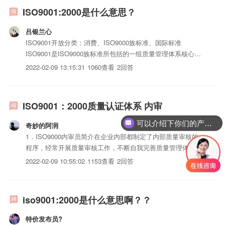
ISO9001:2000是什么意思？
吕银兰心
ISO9001开放分类：消费、ISO9000族标准、国际标准
ISO9001是ISO9000族标准所包括的一组质量管理体系核心标
准之一。ISO9000族标准是国际标准化组织（ISO）在1994年
2022-02-09 13:15:31
1060查看
2回答
提出的概念，是指“由ISO/Tc176（国际标准化组织质量管理和
质量保证技术委员会）制定...
ISO9001：2000质量认证体系 内审
可以介绍下你们的产品么？
奇妙的阿润
1．ISO9000内审员简介在企业内部都制定了内部质量审核的
程序，经常开展质量审核工作，不断自我完善质量管理体系，
改进iso三体系认证质量。从事该类工作的人就称为内部质量
2022-02-09 10:55:02
1153查看
2回答
体系审核员（简称内审员）。ISO是国际标准化组织
（InternationalOrganizationforSt...
iso9001:2000是什么意思啊？？
特价发布员?