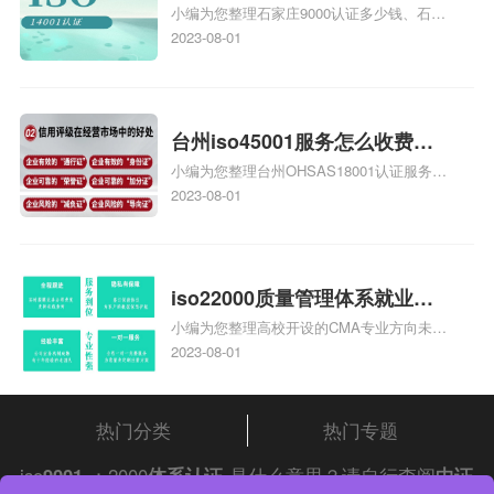
小编为您整理石家庄9000认证多少钱、石家
家庄9000认证的公司
庄9000认证价格多少钱、石家庄9000认证
2023-08-01
大概多少钱、石家庄9000认证价格贵吗、石
家庄9000认证费用大概多钱相关iso体系认
证知识，详情可查看下方正文！
台州iso45001服务怎么收费，
小编为您整理台州OHSAS18001认证服务中
台州iso45001认证服务怎么收
心哪家收费便宜、台州ISO9000认证，哪个
2023-08-01
费
咨询公司服务好、台州CE认证,台州机械机
电CE认证、CE认证怎么收费、温州科普
ISO45001职业健康安全管理体系认证收费
标准是什么相关iso体系认证知识，详情可
iso22000质量管理体系就业方
查看下方正文！
小编为您整理高校开设的CMA专业方向未来
向，质量管理与认证就业方向
就业前景及就业方向如何、cma就业方向有
2023-08-01
哪些、国际质量认证专业的就业方向、cpa
和cma未来就业方向、大学生考完cma，就
哪些就业方向相关iso体系认证知识，详情
热门分类
热门专题
可查看下方正文！
iso
9001
：2000
体系认证
是什么意思？请自行查阅
中证