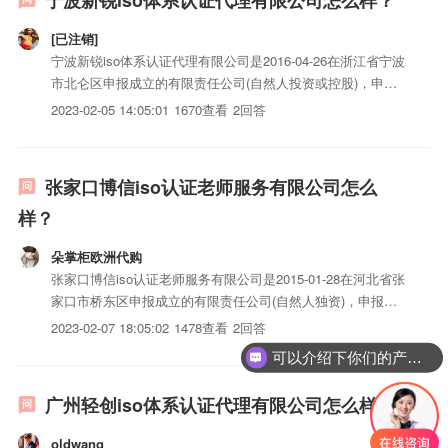
宁波新锐iso体系认证代理有限公司怎么样？
[已注销]
宁波新锐iso体系认证代理有限公司是2016-04-26在浙江省宁波
市北仑区申报成立的有限责任公司(自然人投资或控股)，申报
地址位于宁波市北仑区新碶莫干山路36号1幢1号-302。宁波新
2023-02-05 14:05:01
1670查看
2回答
锐iso体系认证代理有限公司的统一社会信用代码/申报号是
91330206MA281WGK6C，...
张家口博信iso认证老师服务有限公司怎么
样？
朵掌柜欧洲代购
张家口博信iso认证老师服务有限公司是2015-01-28在河北省张
家口市桥东区申报成立的有限责任公司(自然人独资)，申报地
址位于张家口市桥东区五一东大街德美大学生创业园主楼1212
2023-02-07 18:05:02
1478查看
2回答
室。张家口博信iso认证老师服务有限公司的统一社会信用代
可以介绍下你们的产品么？
码/申报号是911307023297810...
广州轻创iso体系认证代理有限公司怎么样？
oldwang