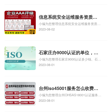
iso9000外审员、SA8000外审员培训相关
iso体系认证知识，详情可查看下方正文！
信息系统安全运维服务资质二
小编为您整理信息系统安全运维服务资质认
级费用，信息系统安全运维服
证证书机构有哪些、安全运维服务资质的费
2023-08-02
务资质二级
用是多少啊、安全运维服务资质哪家便宜、
安全运维服务资质认证哪家效率高、信息系
统安全集成服务资质认证的申请书相关iso
体系认证知识，详情可查看下方正文！
石家庄办9000认证的单位，石
小编为您整理石家庄9000认证多少钱、石家
家庄9000认证的公司
庄9000认证价格多少钱、石家庄9000认证
2023-08-01
大概多少钱、石家庄9000认证价格贵吗、石
家庄9000认证费用大概多钱相关iso体系认
证知识，详情可查看下方正文！
台州iso45001服务怎么收费，
小编为您整理台州OHSAS18001认证服务中
台州iso45001认证服务怎么收
心哪家收费便宜、台州ISO9000认证，哪个
2023-08-01
费
咨询公司服务好、台州CE认证,台州机械机
电CE认证、CE认证怎么收费、温州科普