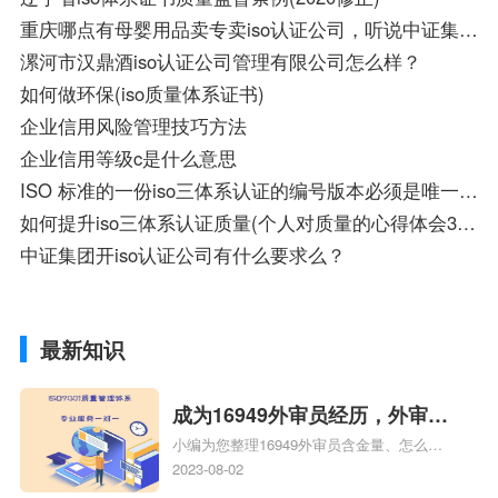
重庆哪点有母婴用品卖专卖iso认证公司，听说中证集团网上价格要便宜些，推荐下重庆本地的好点的中证集团iso认证公司啊
漯河市汉鼎酒iso认证公司管理有限公司怎么样？
如何做环保(iso质量体系证书)
企业信用风险管理技巧方法
企业信用等级c是什么意思
ISO 标准的一份iso三体系认证的编号版本必须是唯一的吗
如何提升iso三体系认证质量(个人对质量的心得体会300字)
中证集团开iso认证公司有什么要求么？
最新知识
成为16949外审员经历，外审员
小编为您整理16949外审员含金量、怎么才
16949
能成为注册的TS16949:2009的外审员、我
2023-08-02
也想16949外审员，不过不了解具体情况、