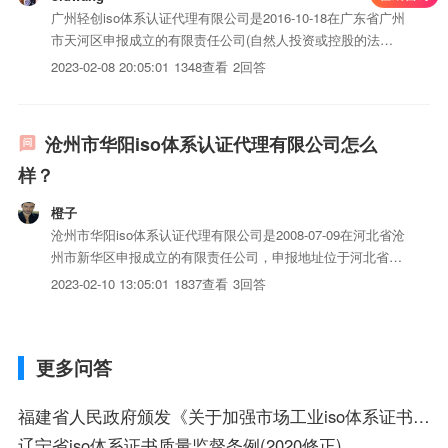
广州轻创iso体系认证代理有限公司是2016-10-18在广东省广州
市天河区申报成立的有限责任公司(自然人投资或控股的法人
独资)，申报地址位于广州市天河区黄村北路26号AB栋二楼
2023-02-08 20:05:01
1348查看
2回答
（部位：B408）。广州轻创iso体系认证代理有限公司的统一
社会信用代码/申报号是91440101MA...
沧州市华阳iso体系认证代理有限公司怎么
样？
橙子
沧州市华阳iso体系认证代理有限公司是2008-07-09在河北省沧
州市新华区申报成立的有限责任公司，申报地址位于河北省沧
州市新华区黄河东路市政大厦1403室。沧州市华阳iso体系认
2023-02-10 13:05:01
1837查看
3回答
证代理有限公司的统一社会信用代码/申报号是
91130902677386750X，企业法人鄢福长，目...
更多问答
福建省人民政府颁发《关于加强市场工业iso体系证书质量监督检验与管理的暂行规定》的通知
辽宁省iso体系证书质量监督条例(2020修正)