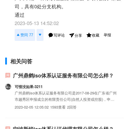
司，具有0处分支机构。
通过
2023-05-13 14:52:02
举报
赞同 77
写评论
收藏
分享
相关问答
广州鼎鹤iso体系认证服务有限公司怎么样？
可惜没如果-3211
广州鼎鹤iso体系认证服务有限公司是2017-08-29在广东省广州
市越秀区申报成立的有限责任公司(自然人投资或控股)，申报
地址位于广州市越秀区白云路111号1107房。广州鼎鹤iso体系
2023-02-05 12:05:02
1593查看
2回答
认证服务有限公司的统一社会信用代码/申报号是
91440101MA59TCQ35N，企业法人黎...