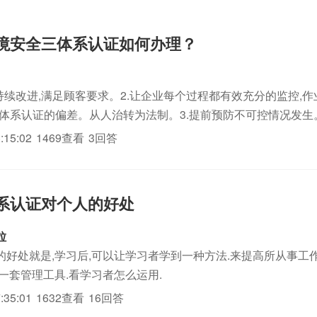
环境安全三体系认证如何办理？
持续改进,满足顾客要求。2.让企业每个过程都有效充分的监控,作
三体系认证的偏差。从人治转为法制。3.提前预防不可控情况发生
做。5.利用数据分析,持续分析改进,真正做到PDCA。6.充分认
:15:02
1469查看
3回答
体系认证对个人的好处
粒
的好处就是,学习后,可以让学习者学到一种方法.来提高所从事工
一套管理工具.看学习者怎么运用.
:35:01
1632查看
16回答