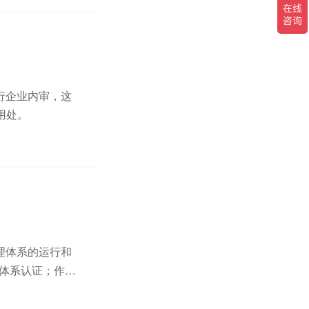
行企业内审，这
用处。
理体系的运行和
三体系认证；作为
，或外审员证书