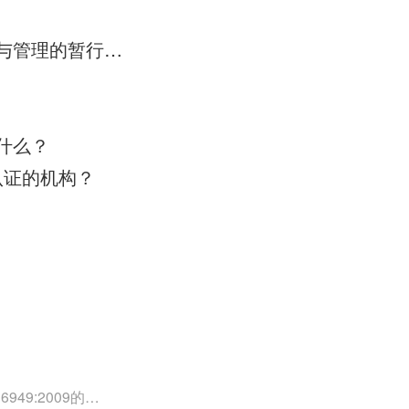
福建省人民政府颁发《关于加强市场工业iso体系证书质量监督检验与管理的暂行规定》的通知
什么？
认证的机构？
49:2009的外