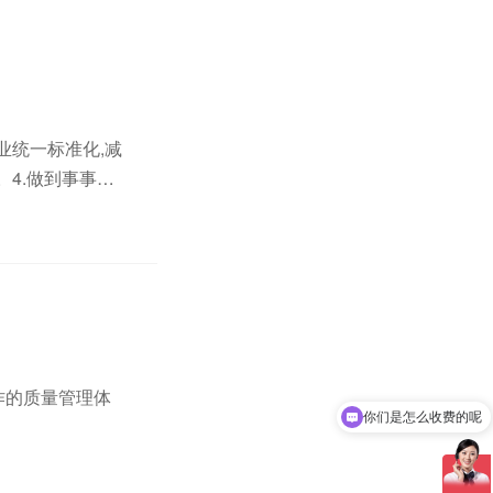
业统一标准化,减
。4.做到事事有
清内外环境,制订有
作的质量管理体
你们是怎么收费的呢