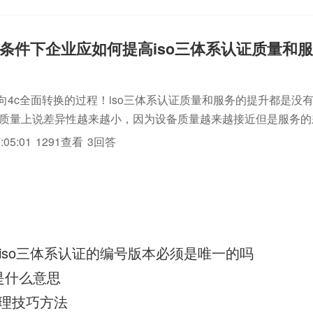
条件下企业应如何提高iso三体系认证质量和
p向4c全面转换的过程！iso三体系认证质量和服务的提升都是没
认证质量上说差异性越来越小，因为设备质量越来越接近但是服务
的人对iso三体系认证的售前售后等服务也越来越重视！服务除
:05:01
1291查看
3回答
提升品...
份iso三体系认证的编号版本必须是唯一的吗
是什么意思
理技巧方法