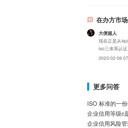
在办方市场
大便超人
现在正是从4
iso三体系
了！越来越多
2023-02-06 07
个性化。这才是
更多问答
ISO 标准的一
企业信用等级c
企业信用风险管