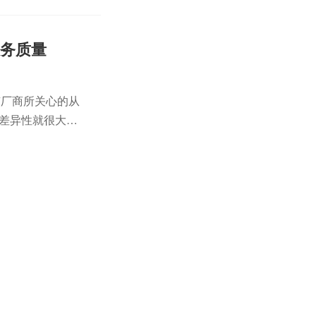
服务质量
有厂商所关心的从
的差异性就很大
了保准化之外还要