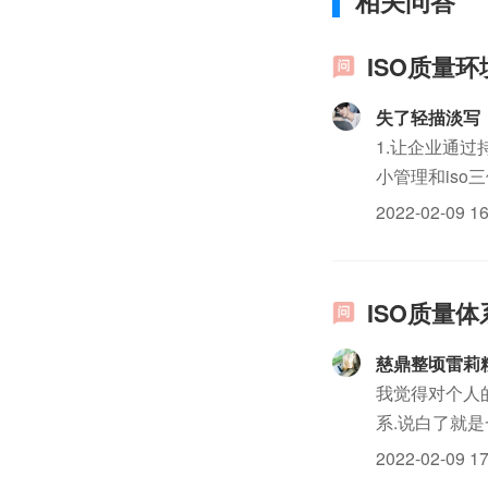
相关问答
ISO质量
失了轻描淡写
1.让企业通过
小管理和iso
人管,人人有事
2022-02-09 16
适...
ISO质量
慈鼎整顷雷莉
我觉得对个人
系.说白了就是
2022-02-09 17