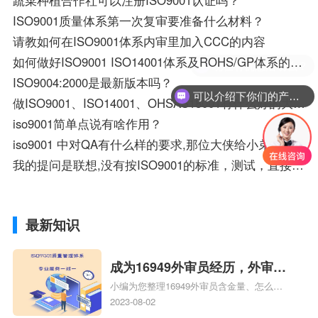
ISO9001质量体系第一次复审要准备什么材料？
请教如何在ISO9001体系内审里加入CCC的内容
如何做好ISO9001 ISO14001体系及ROHS/GP体系的推行 ,维护及持续工作?
现在有优惠活动么？
ISO9004:2000是最新版本吗？
可以介绍下你们的产品么？
做ISO9001、ISO14001、OHSAS18001有什么好的大品牌？
iso9001简单点说有啥作用？
iso9001 中对QA有什么样的要求,那位大侠给小弟解释下,谢谢了!
我的提问是联想,没有按ISO9001的标准，测试，直接骗卖给客户，请解释．
最新知识
成为16949外审员经历，外审员
小编为您整理16949外审员含金量、怎么才
16949
能成为注册的TS16949:2009的外审员、我
2023-08-02
也想16949外审员，不过不了解具体情况、