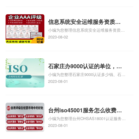
iso9000外审员、SA8000外审员培训相关
iso体系认证知识，详情可查看下方正文！
信息系统安全运维服务资质二
小编为您整理信息系统安全运维服务资质认
级费用，信息系统安全运维服
证证书机构有哪些、安全运维服务资质的费
2023-08-02
务资质二级
用是多少啊、安全运维服务资质哪家便宜、
安全运维服务资质认证哪家效率高、信息系
统安全集成服务资质认证的申请书相关iso
体系认证知识，详情可查看下方正文！
石家庄办9000认证的单位，石
小编为您整理石家庄9000认证多少钱、石家
家庄9000认证的公司
庄9000认证价格多少钱、石家庄9000认证
2023-08-01
大概多少钱、石家庄9000认证价格贵吗、石
家庄9000认证费用大概多钱相关iso体系认
证知识，详情可查看下方正文！
台州iso45001服务怎么收费，
小编为您整理台州OHSAS18001认证服务中
台州iso45001认证服务怎么收
心哪家收费便宜、台州ISO9000认证，哪个
2023-08-01
费
咨询公司服务好、台州CE认证,台州机械机
电CE认证、CE认证怎么收费、温州科普