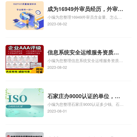
成为16949外审员经历，外审员
小编为您整理16949外审员含金量、怎么才
16949
能成为注册的TS16949:2009的外审员、我
2023-08-02
也想16949外审员，不过不了解具体情况、
iso9000外审员、SA8000外审员培训相关
iso体系认证知识，详情可查看下方正文！
信息系统安全运维服务资质二
小编为您整理信息系统安全运维服务资质认
级费用，信息系统安全运维服
证证书机构有哪些、安全运维服务资质的费
2023-08-02
务资质二级
用是多少啊、安全运维服务资质哪家便宜、
安全运维服务资质认证哪家效率高、信息系
统安全集成服务资质认证的申请书相关iso
体系认证知识，详情可查看下方正文！
石家庄办9000认证的单位，石
小编为您整理石家庄9000认证多少钱、石家
家庄9000认证的公司
庄9000认证价格多少钱、石家庄9000认证
2023-08-01
大概多少钱、石家庄9000认证价格贵吗、石
家庄9000认证费用大概多钱相关iso体系认
证知识，详情可查看下方正文！