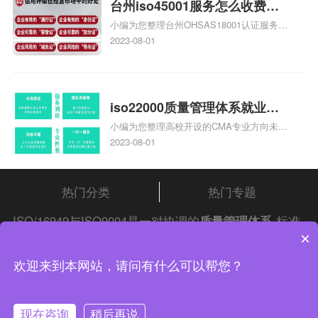
台州iso45001服务怎么收费，
小编为您整理台州OHSAS18001认证服务中
台州iso45001认证服务怎么收
心哪家收费便宜、台州ISO9000认证，哪个
2023-08-01
费
咨询公司服务好、台州CE认证,台州机械机
电CE认证、CE认证怎么收费、温州科普
ISO45001职业健康安全管理体系认证收费
标准是什么相关iso体系认证知识，详情可
iso22000质量管理体系就业方
查看下方正文！
小编为您整理高校开设的CMA专业方向未来
向，质量管理与认证就业方向
就业前景及就业方向如何、cma就业方向有
2023-08-01
哪些、国际质量认证专业的就业方向、cpa
和cma未来就业方向、大学生考完cma，就
哪些就业方向相关iso体系认证知识，详情
热门分类
热门专题
可查看下方正文！
ISO/16949与ISO9004是一对协调的
质量管理体系
标准
×
吗?两者能否一起用?请自行查阅
中证集团
iso认证
问答
频道！
中证集团体系认证 版权所有 Copyright © 2022
欢迎来到本网站，请问有什么可以帮您？
渝ICP备2021005902号-4
渝公网安备 50010502003954号
现在咨询
稍后再说